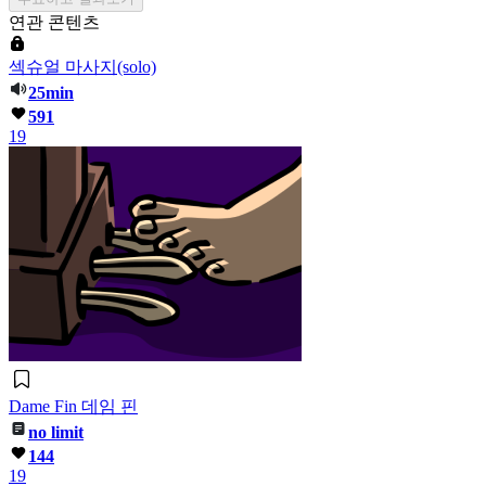
연관 콘텐츠
섹슈얼 마사지(solo)
25min
591
19
Dame Fin 데임 핀
no limit
144
19