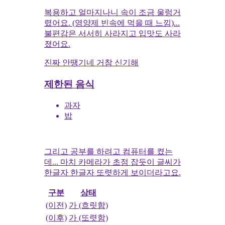
복용하고 얼마지나니 속이 조금 울렁거
렸어요. (영양제 빈속에 먹을 때 느낌)...
불편감은 서서히 사라지고 입맛도 사라
졌어요.
진짜 안땡기네 거참 신기해
제한된 음식
과자
밥
그리고 공부를 하려고 컴퓨터를 켰는
데... 마치 카메라가 초점 잡듯이 글씨가
한글자 한글자 또렷하게 보이더라고요.
구분
상태
(이전)
가 (흐릿함)
(이후)
가 (또렷함)