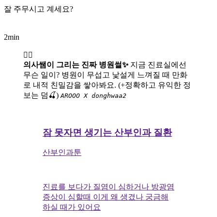
잘 주무시고 계세요?
2min
👩‍⚕️
의사쌤이 그리는 진짜 병원썰✨
지금 진료실에선
무슨 일이? 병원이 무섭고 낯설게 느껴질 때 만화
로 내적 친밀감을 쌓아봐요. (+정확하고 유익한 정
보는 덤🍒)
AROOO X donghwaa2
잠 못자면 생기는 산부인과 질환
산부인과툰
진료를 보다가 질염이 심하거나 방광염
증상이 심할때 이게 왜 생겼나 궁금해
하실 때가 있어요