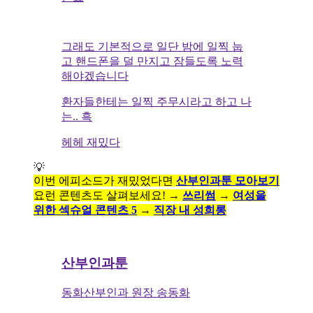
그래도 기본적으로 일단 밤에 일찍 눕
고 핸드폰을 덜 만지고 잠들도록 노력
해야겠습니다
환자들한테는 일찍 주무시라고 하고 나
는.. 흑
헤헤 재밌다
💡
이번 에피소드가 재밌었다면
산부인과툰 모아보기
요런 콘텐츠도 살펴보세요! →
쓰리썸
→
여성을
위한 섹슈얼 콘텐츠 5
→
직장 내 성희롱
산부인과툰
동화산부인과 원장 송동화