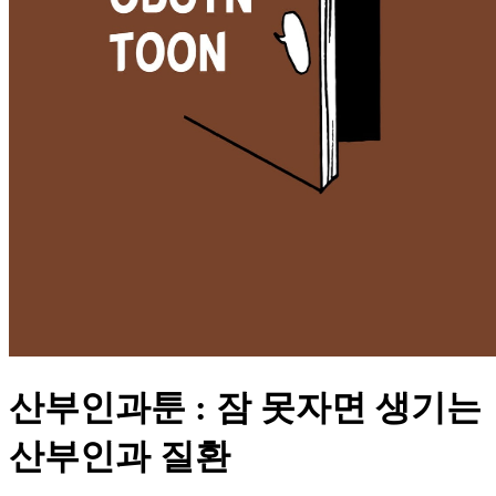
산부인과툰 : 잠 못자면 생기는
산부인과 질환