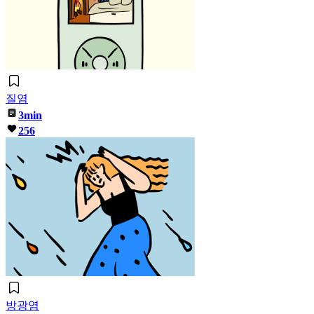
질염
3min
256
방광염