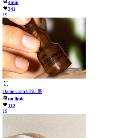
4min
341
19
Dame Com 데임 콤
no limit
112
19