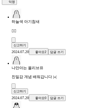
익명
하늘색 아기참새
👍🏻
신고하기
2024.07.20
좋아요2
답글 쓰기
나만아는 올리브유
친밀감 개념 배워갑니다 )-(
신고하기
2024.07.20
좋아요0
답글 쓰기