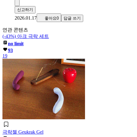
신고하기
2026.01.17
좋아요0
답글 쓰기
연관 콘텐츠
(-43%) 아크 극락 세트
no limit
93
19
극락젤 Geukrak Gel