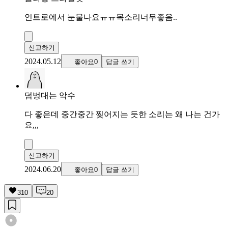
인트로에서 눈물나요ㅠㅠ목소리너무좋음..
신고하기
2024.05.12
좋아요0
답글 쓰기
덤벙대는 악수
다 좋은데 중간중간 찢어지는 듯한 소리는 왜 나는 건가
요,,,
신고하기
2024.06.20
좋아요0
답글 쓰기
310
20