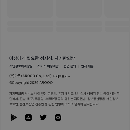
여성에게 필요한 성지식, 자기만의방
개인정보처리방침
서비스 이용약관
협업 문의
인재 채용
(주)아루 (AROOO Co,. Ltd.)
자세히보기
©Copyright
2026
AROOO
대표이사
이명진
사업등록번호
869-81-02371
사업자정보확인
자기만의방 서비스 내에 있는 콘텐츠, 유저 게시글, UI, 상세 페이지 정보 등에 대한 무
통신판매업 신고번호
제 2021-성남분당A-0546호
단복제, 전송, 배포, 크롤링, 스크래핑 등의 행위는 저작권법, 정보통신망법, 개인정보
주소
서울시 강남구 역삼로 17길 9, 2층 (주)아루
보호법, 콘텐츠산업 진흥법 등 관련 법령에 의하여 엄격히 금지됩니다.
고객 문의
help@arooo.co.kr
대표번호
070-8766-8990
호스팅 제공자
아마존웹서비스