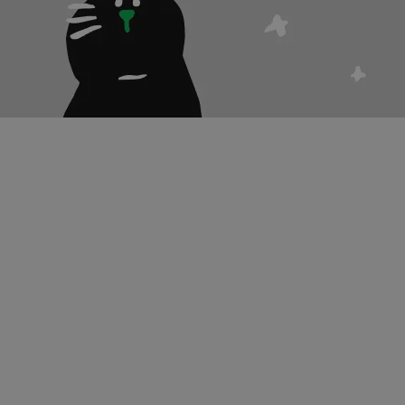
치
경제
성·연애
팁・정보
썰
무물
비밀
제품후기
이벤트