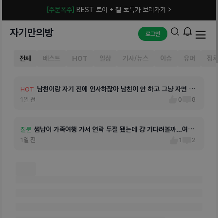
[주문폭주]
BEST 토이 + 젤 초특가 보러가기 >
자기만의방
로그인
전체
베스트
HOT
일상
기사/뉴스
이슈
유머
정
남친이랑 자기 전에 인사하잖아 남친이 안 하고 그냥 자면 다
HOT
들 어떻게 말해?이번에 회사 첫 회식이라 눈치 보이는 거 알겠는
1일 전
0
8
데.. 연락도 잘 안되고 집 도착했다는 톡만 남기고 그냥 자는 것 같
아..하솔직히 서운하고 짜증나는데 회식 때문에 피곤해서 그런 것
썸남이 가족여행 가서 연락 두절 됐는데 걍 기다려볼까...여행
남친이 8년간 짝사랑을 했대질투가 나기보단 얘도 날 그만큼
2년 연애했는데 그동안 내가 큰 잘못을 해서 싸움이 난적은
아들이랑 딸 중에 키우면 누가 더 돈들어?
브라질리언 레이저제모 받고 맨들잼지가진 자기있오?! 내가
4년 만나고 헤어진 전남자친구에게 한 달 만에 연락해서 같
포경한 남자들 원래 꼬추에 수술 흉터가 엄청 뚜렷하고 크게
나한테 진짜 안 좋은 습관이 있는데 고치는 방법 좀 알려줘…
낼 만나는데 싸우고 만나기 싫어서 우리 내일 그냥 보지말자
남친이랑 얘기하다가 옛날에 친규들이랑 늦게꺼지 술 종종
질문
HOT
HOT
HOT
HOT
HOT
HOT
HOT
HOT
HOT
같은데 이해해야 할까?…..
전에는 연락 잘 됐거든도착했다고 하고 그 뒤로는 딱히 연락이 없어
1일 전
1
2
오래 사랑해줄수있을까?라는 생각이 먼저 들어오래오래 사랑하고
1시간 전
한번도없었고 최근에도 남친이 술자리에서 연락안되고 이런일로 크
5시간 전
3시간 전
예전에 왁싱만했었는데 귀찮아서 안하다가 남친생기고나서 남친이
2026.08.02
이 밥 먹기로 했어서로 첫 연애고, 안 맞는다는 이유로 차였어즐거
5시간 전
남는거야? 남자들 마다 차이가 있으려나?난 남친이 커졌을때 기둥
4일 전
전 남친이 바람을 피워서 헤어졌거든..그래서 그런지 지금 남자친구
21시간 전
고 해본 자기 있어?
19시간 전
마셨다 20살 때 새벽2-3시 정도 이런 뉘앙스 얘기를 어필하려고
17시간 전
0
0
0
1
1
1
0
0
1
16
10
12
10
10
11
6
8
8
서 어젯밤에 잘 놀고 있냐고 물어봤는데 아직 보지도 않았어ㅠ 좀만
싶다
게 싸운적이 몇번있는데 차고싶었는데도 사랑해서 기회를 계속 줬
내 아래털이 너무 많다고 ㅋㅋㅋㅋ ㅠㅜㅜ 하면 안되나? 이러더라
운 시간 보내다가 분위기 봐서 차분히 내 생각 전달하려고 하는데,
중간정도에서 경계선이 있고 그 아래 위가 너무 달라서 뭔가했는데
도 나도 모르게 바람필 것 같고, 계속 의심하게 되는 것 같아☹️그래
얘기한게 아니라 어떤 상황 때문에 나오게 된 얘긴데 옛날엔~~그
시간 지나면 24시간 연락 없는 거긴 함...
었어.남친이 잘하겠다고 빌기도했고..근데 오늘 내가 배가안고파서
구 나도 내털 꼴보기 싫긴해서… 고민중인데래이저 몇번받아야 맨
혹시 조언해줄 수 있을까?
그게 포경한 수술흉터인거 처음 알았네.난 어릴때 남자애들 하길래
서 폰을 몰래 보는 습관이 생겼어. 다행히 지금 남자친구는 바람을
랬었는데 이런식우로 남자친구가 유교보이라 과거라 상관은 옶지만
남친만 먹으라고 1인1메뉴 안시킨거가지고 식당에 예의가 없다면
들잼지소유자되는거야??
그냥 작은 시술정도로 생각했었는데 왠걸 흉터가 엄청나.
피우는 건 아닌데, 계속 의심하게 되는 것 같아…
누가 그 소리 들으명 좋게 들리겠냐 처럼 화가 났는데 ..
서 정떨어진다며 차이고 차단당함,,너무 벙찐다..그냥 동네 작은식
당이고 식당 사장님이 알고있음에도 아무말도 안했는데 내가 그렇
게 잘못한건가