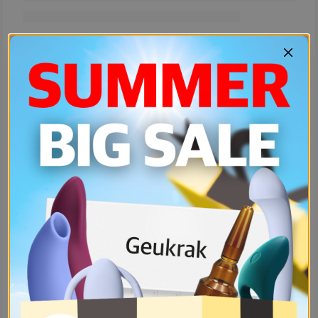
0
0
0
0