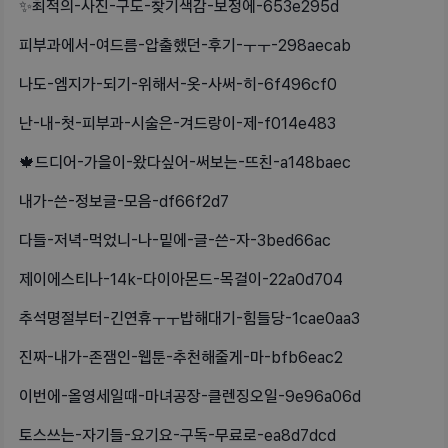
✨️최적의-사진-구도-찾기색감-보정에-653e295d
피부과에서-여드름-압출했던-후기-ㅜㅜ-298aecab
나도-엠지가-되기-위해서-옷-사써-히-6f496cf0
난-내-첫-피부과-시술은-겨드랑이-제-f014e483
🍁드디어-가을이-왔다싶어-써보는-뜨친-a148baec
내가-쓴-정보글-모음-df66f2d7
다들-저녁-먹었니-나-밑에-글-쓴-자-3bed66ac
제이에스티나-14k-다이아몬드-목걸이-22a0d704
추석명절부터-긴연휴ㅜㅜ밥해대기-힘들당-1cae0aa3
진짜-내가-존잼인-웹툰-추천해줄게-마-bfb6eac2
이번에-올영세일때-마녀공장-클렌징오일-9e96a06d
토스쓰는-자기들-요기요-구독-무료로-ea8d7dcd