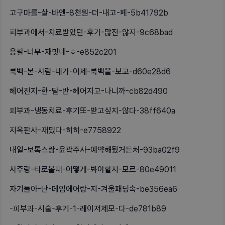
고구마를-살-바엔-8천원-더-내고-페-5b41792b
피부과에서-치료받았던-후기-많진-않지-9c68bad
응팔-너무-재밋네-ㅎ-e852c201
룩백-본-사람-내가-어제-룩백을-보고-d60e28d6
헤어진지-한-달-반-헤어지고-나니까-cb82d490
피부과-냉동치료-후기또-받고싶지-않다-38ff640a
지옥판사-재밌다-히히-e7758922
내일-보톡스랑-윤곽주사-예약해뒀거든처-93ba02f9
사주랑-타로볼때-어떻게-봐야할지-모르-80e49011
자기들아-난-데임에어랑-지-겨울패딩속-be356ea6
-피부과-시술-후기-1-레이저제모-다-de781b89