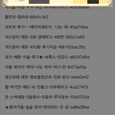
자기들-어땡-ㅎㅎ-이번-추석때-다이소-4c656ab8
돌잔치-얼마내-88d1c1e2
피부과-후기---레이저제모겨…나는-레-45a21dba
겨드랑이-제모-5회-결제하고-4회만-560c1a55
겨드랑이-제모-410회-후기지금-4회-65bac28c
내가-해본-시술-후기🍀-보톡스-인모드-a8047d5d
다들-취미가-뭐야-나도-취미-하나-만-8474a10a
정신과에-대한-정보들정신과-진료-받고-eafe0ef2
뭘-먹기만-해도-속-안좋고-더부룩하고-4ca27413
큰-스벅매장-2층에서-조용히-루미큐브-f0b9753d
🔥🔞자기들-슬슬-토이-받아보는-것-같-ed6a38ea