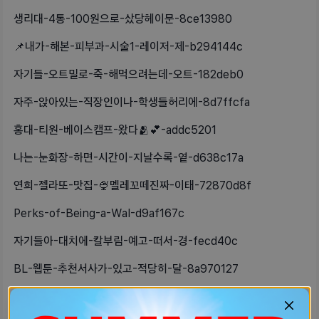
생리대-4통-100원으로-샀당헤이문-8ce13980
📌내가-해본-피부과-시술1-레이저-제-b294144c
자기들-오트밀로-죽-해먹으려는데-오트-182deb0
자주-앉아있는-직장인이나-학생들허리에-8d7ffcfa
홍대-티원-베이스캠프-왔다🫂💕-addc5201
나는-눈화장-하면-시간이-지날수록-옅-d638c17a
연희-젤라또-맛집-🍨멜레꼬떼진짜-이태-72870d8f
Perks-of-Being-a-Wal-d9af167c
자기들아-대치에-칼부림-예고-떠서-경-fecd40c
BL-웹툰-추천서사가-있고-적당히-달-8a970127
나-얼마전에-이사온지-얼마안된-이-동-7327dbbd