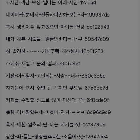
✨️사진-색감-보정-팁나는-아래-사진-12a5a4
네이버-웹툰에서-진돌하디만화-보는-자-199937dc
혹시-생리어플-찾고있으면-아이폰-건강-cc122543
내가-해본-시술들ㅡ얼굴만바디는-너무-59547d09
첨-발견한~~~~~-카페주택-개조해서-16c6f253
스테쉬-재입고-문의-결과-e80fc9e1
겨털-어케할지-고민되는-사람~~내가-880c355c
자기들아-혹시-주변-친구-지인-부모님-67e6cb7d
커피를-수혈할-정도로-많이-마신다근데-6f8cde9f
플링-어제깔았는데-미쳤네-진짜-ㅋㅋㅋ-6d96c9e9
혹시-네웹-쌉초의-난-아는-자기들-있-ccf97909
잠잘-때-듣는-영상들💤나는-소음이-있-12647de4