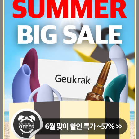
우중-마라톤-뛰고-올께-생애-처음이얔-612c943e
영어회화에-관심있는-자기들-있어어디서-3a674dc3
딥도-일반옵션에-추가금붙었네-9c37f2d0
아웃백-7만원-이상-2만원-할인5만원-2ae1c1e6
bhc-후라이드-제로콜라-22퍼-할인-2ef10f72
에이블리에서-토너-2500무배-2c0dec8
딥-풀렸다-자기들-사러가-98431cbb
다이어트-하면서-엉덩이-가슴-지킨-꿀-bb7f8beb
다들-챗gtp-어플-다-있지-이거-있-d2e0c699
자기방-프리미엄-쿠폰-모르는-자기-없-1256c414
언제-미션-특별-선물-발표났네-당첨된-f55800fa
🩵포카리-스웨트-보정법🩵사진-색감-보-e756dc41