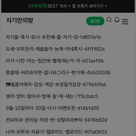
[주문폭주]
BEST 토이 + 젤 초특가 보러가기 >
자기만의방
로그인
자기들-혹시-토너-추천해-줄-자기-있-fd601e1b
요세-피부관리-제품들이-눈에-띄네혹시-4fff482c
이거-나만-아는-팁인데-빨래개는거-귀-b51aef9b
똥쌀때-허리숙이면-잘나와그리구-변기에-4b500036
📷필름카메라-감성-색감-보정필카감성-979bbfbd
생리-양이-많아서-밤에-잘-때-새는-7f5cbdc5
9월-23일부터-30일-다시-이벤트한-d14bfd39
전피부과-관리실-직원-현-성형외과쁘띠-9416b602
나의-피부과-치료기-캘로이드-캘로이드-401a0b53