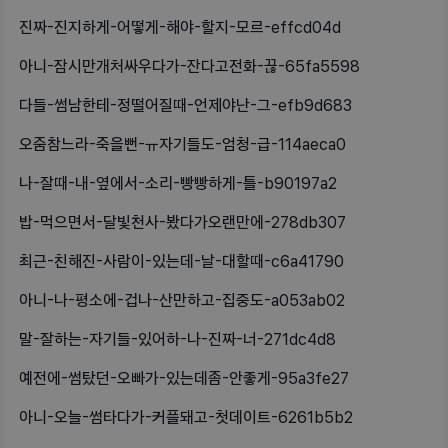
진짜-진지하게-어떻게-해야-할지-모르-effcd04d
아니-잠시만개처싸우다가-잔다고전화-끊-65fa5598
다들-썸남한테-정떨어질때-언제야난-그-efb9d683
오줌참느라-죽을뻔-ㅠ자기들도-엄청-급-114aeca0
나-잘때-내-옆에서-소리-빵빵하게-틀-b90197a2
밥-먹으면서-달빛천사-봤다가오랜만에-278db307
최근-친해진-사람이-있는데-날-대할때-c6a41790
아니-나-평소에-겁나-산만하고-집중도-a053ab02
말-잘하는-자기들-있어하-나-진짜-너-271dc4d8
예전에-썸탔던-오빠가-있는데좀-안좋게-95a3fe27
아니-오늘-썸타다가-커플돼고-첫데이트-6261b5b2