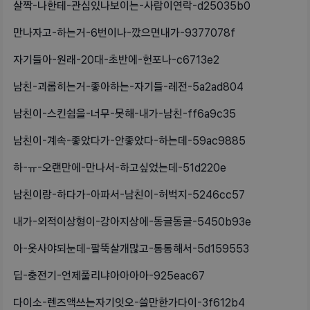
살짝-나한테-관심있나보이는-사람이연락-d25035b0
만나자고-하는거-6번이나-깠으면내가-9377078f
자기들아-원래-20대-초반에-헌포나-c6713e2
남친-괴롭히는거-좋아하는-자기들-레전-5a2ad804
남친이-스킨쉽을-너무-못해-내가-남친-ff6a9c35
남친이-계속-좋았다가-안좋았다-하는데-59ac9885
하-ㅠ-오랜만에-만나서-하고싶었는데-51d220e
남친이랑-하다가-아파서-남친이-허벅지-5246cc57
내가-외적이상형이-강아지상에-동글동글-5450b93e
아-옷사야되눈데-팔뚝살개많고-통통해서-5d159553
딥-충전기-언제풀리냐아아아아-925eac67
다이소-렌즈액쓰는자기잇오-쓸만한가다이-3f612b4