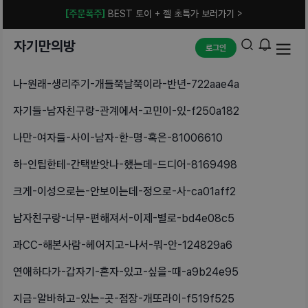
[주문폭주]
BEST 토이 + 젤 초특가 보러가기 >
자기만의방
로그인
나-원래-생리주기-개들쭉날쭉이라-반년-722aae4a
자기들-남자친구랑-관계에서-고민이-있-f250a182
나만-여자들-사이-남자-한-명-혹은-81006610
하-인팁한테-간택받앗나-했는데-드디어-8169498
크게-이성으로는-안보이는데-정으로-사-ca01aff2
남자친구랑-너무-편해져서-이제-별로-bd4e08c5
과CC-해본사람-헤어지고-나서-뭐-안-124829a6
연애하다가-갑자기-혼자-있고-싶을-때-a9b24e95
지금-알바하고-있는-곳-점장-개또라이-f519f525