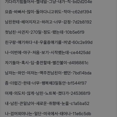
기다리기힘들어서-젤네일-그냥-내가-직-bd2d204e
요즘-바빠서-많이-돌아다니고위도-작아-c62df394
남친한테-헤어지자고-하려고-너무-감정-7d2b8192
첫남친-사귄지-270일-정도-됐는데-10b5e6f9
친구랑-얘기하다-내-우울증얘기를-꺼냈-60c2e99d
나-이번에-야구-처음-보기-시작했는데-ce4425dd
자기들아-혹시-딥-충전할때-빨간불이-d498861c
남자는-와인-여자는-맥주전남친이-했던-7bd14bda
좀-더럽긴-한데-너무-행복해3일동안-bf544f97
어제-의도치-않게-남친-노트북-켰다가-245368f9
내-남친-큰일났어-새로운-취향에-눈을-c1a5ba52
나-검머외야나는-일단-미국에서-태어나-11e6c5db