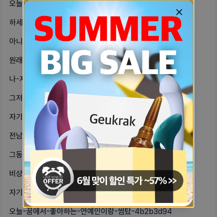
오늘-알바-중-내-또래-오빠가-나를-288e95be
하세상에-이렇게-사람들이-많은데-왜-a24e27ea
아니-틱톡-보는거-재밌어서-많이-보는-b58c8a46
원래-남친이랑-이렇게-많이-싸우는건가-1bcac28d
나-지금-6이루지났고-20데-초반인데-2a4e3331
그저께-소개-받았는데-연락만-해도-너-677d529d
자기들-긴글일수도-있는데-내가-정말-3af16ba8
전남친-자꾸-연ㅇ락-오는데-좋아하는-55262fd8
그동안-관계하는거-좀-엄청-꺼려하다가-b066fa88
비상비상-나-지금-남사친이-밥먹엇어-bb3c365c
자기-생각해서-버티라는말-개짜증남나도-e328d7e
오늘-꿈에서-좋아하는-연예인이랑-썸탔-4b2b3d94