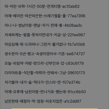
아-미친-브왁-1시간-50분-전개티엠-ac10ab62
어제-헤어진-따끈따끈한-쓰레기썰을-풀-77ea7398
아니-나-썸남이랑-맨날-자기-전에-통-4b08aa3c
자세하게는-말을-못하지만내가-지금-성-22fee987
아심심해-뭐-드라마나-그런거-볼거없나-fb7a10b8
쌍수한지-5년-됐고-속쌍이였어서-기존-be874737
오늘-피임약-처방-받으러-산부인과-갔-c83c6f79
다이어트중-식단할-여력이-안돼서-그냥-39610173
자기들아-내가-술-먹다가-인스타-딴-f07e374b
어제-오후에-남친이랑-만나기로-했는데-91cc6b50
남친한테-애정이-막-엄청-치솟지않은-a1c2dd97