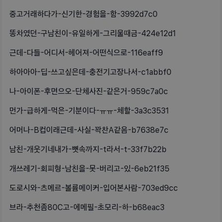
중고거래하다가-신기한-경험을-함-3992d7c0
똥차였던-구남친이-유일하게-그리울때금-424e12d1
근데-다들-어디서-헤어져-어떤식으로-116eaff9
하아아아-딥-쓰고싶은데-충전기고장나서-c1abbf0
나-아이폰-후면으오-단체사진-같은거-959c7a0c
먼가-급하게-먹은-기분이다-ㅠㅠ-체할-3a3c3531
어머나-B컵이래근데-사실-꽉찬A같음-b7638e7c
남친-개웃기네내가-뼛속까지-t라서-t-33f7b22b
개쓰레기-회피형-남친을-못-버리고-있-6eb21f35
도로시와-츠메르-볼륨메이커-입어본사람-703ed9cc
브라-추천좀80C고-에메필-초모리-하-b68eac3