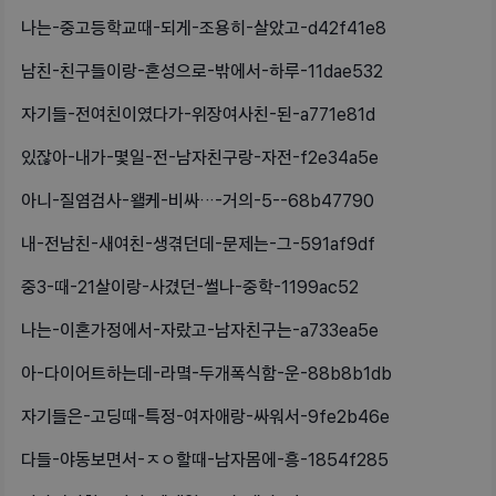
나는-중고등학교때-되게-조용히-살았고-d42f41e8
남친-친구들이랑-혼성으로-밖에서-하루-11dae532
자기들-전여친이였다가-위장여사친-된-a771e81d
있잖아-내가-몇일-전-남자친구랑-자전-f2e34a5e
아니-질염검사-왤케-비싸…-거의-5--68b47790
내-전남친-새여친-생겪던데-문제는-그-591af9df
중3-때-21살이랑-사겼던-썰나-중학-1199ac52
나는-이혼가정에서-자랐고-남자친구는-a733ea5e
아-다이어트하는데-라몈-두개폭식함-운-88b8b1db
자기들은-고딩때-특정-여자애랑-싸워서-9fe2b46e
다들-야동보면서-ㅈㅇ할때-남자몸에-흥-1854f285