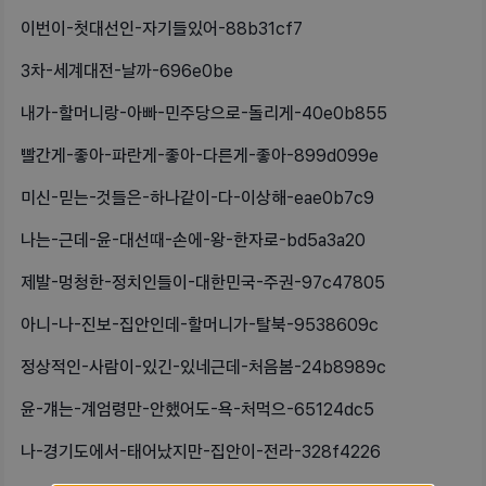
이번이-첫대선인-자기들있어-88b31cf7
3차-세계대전-날까-696e0be
내가-할머니랑-아빠-민주당으로-돌리게-40e0b855
빨간게-좋아-파란게-좋아-다른게-좋아-899d099e
미신-믿는-것들은-하나같이-다-이상해-eae0b7c9
나는-근데-윤-대선때-손에-왕-한자로-bd5a3a20
제발-멍청한-정치인들이-대한민국-주권-97c47805
아니-나-진보-집안인데-할머니가-탈북-9538609c
정상적인-사람이-있긴-있네근데-처음봄-24b8989c
윤-걔는-계엄령만-안했어도-욕-처먹으-65124dc5
나-경기도에서-태어났지만-집안이-전라-328f4226