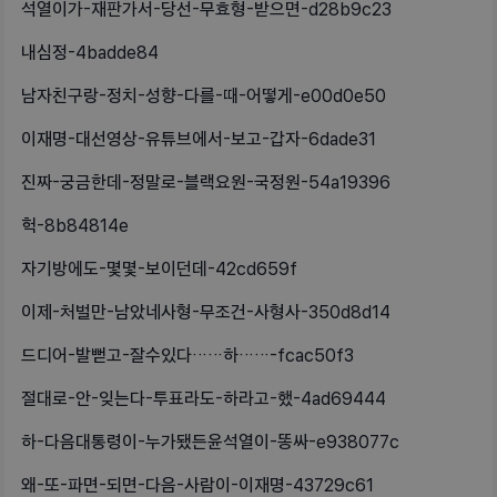
석열이가-재판가서-당선-무효형-받으면-d28b9c23
내심정-4badde84
남자친구랑-정치-성향-다를-때-어떻게-e00d0e50
이재명-대선영상-유튜브에서-보고-갑자-6dade31
진짜-궁금한데-정말로-블랙요원-국정원-54a19396
헉-8b84814e
자기방에도-몇몇-보이던데-42cd659f
이제-처벌만-남았네사형-무조건-사형사-350d8d14
드디어-발뻗고-잘수있다……하……-fcac50f3
절대로-안-잊는다-투표라도-하라고-했-4ad69444
하-다음대통령이-누가됐든윤석열이-똥싸-e938077c
왜-또-파면-되면-다음-사람이-이재명-43729c61