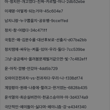
아-정치판-개고였다-진짜-카르텔-아니-2db52ebe
이재명-어떻게-되는거야-45c604e7
남치니랑-누구뽑을지-공유행-9cceffed
정치-참-어렵다-34c471ff
국힘은-왜-김문수를-대선후보로-선출시-d07ba2bb
정치땜에-싸우는-커플-있어-우리-둘다-7cc539be
그냥-궁금해서-올려봄문제될거같으면-빛-7c482eff
윤-아직-깜빵-안갔어-4dd5b729
오마이갓전과자-vs-전과자다-우리-나-f338df74
계엄령이-원래-나중에-할려고-한거였는-6828b435
윤석열의-최순실버전이-천공스승이야-아-3d4374a9
극단적인-페미들이-싫다며-페미니즘-강-e434f340