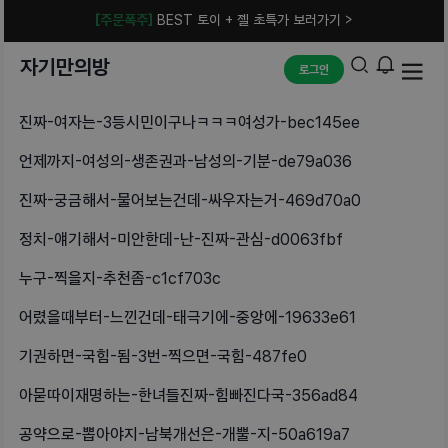
[주문폭주]
BEST 토이 + 젤 초특가 보러가기 >
자기만의방
로그인
진짜-여자는-3등시민이구나ㅋㅋㅋ여성가-bec145ee
언제까지-여성의-생존권과-남성의-기분-de79a036
진짜-궁금해서-물어보는건데-싸우자는거-469d70a0
정치-얘기해서-미안한데-난-진짜-관심-d0063fbf
누구-찍을지-추천좀-c1cf703c
어렸을때부터-느낀건데-태극기에-중앙에-19633e61
기권하면-국힘-됨-3번-찍으면-국힘-487fe0
아묻따이재명하는-한녀들진짜-힘빠진다국-356ad84
공약으로-뽑아야지-남북개선은-개뿔-지-50a619a7