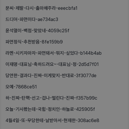
문씨-제발-다시-출마해주라-eeecbfa1
드디어-파면이다-ae734ac3
윤석열이-백점-맞았네-4059c25f
파면정식-추천받음-8fe159b9
라멘-시키자마자-파면돼서-뭐지-싶었다-b144b4ab
이재명-대표님-축하드려요~-대표님-정-2d5d7f01
당연한-결과다-진짜-이게맞지-반대로-3f3077de
오예-7868ce51
하-진짜-탄핵-선고-겁나-떨린다-진짜-f357b99c
오늘-기사봤는데-국힘-정치인-하늘로-425905f
4월4일-또-무당한테-날받아서-현재한-308ac6e8