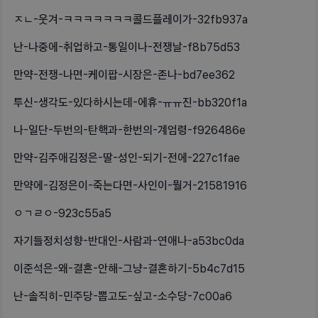
ㅈㄴ-웃겨-ㅋㅋㅋㅋㅋㅋㅋ콜드플레이가-32fb937a
난-나중에-취업하고-통일이나-전쟁날-f8b75d53
만약-전쟁-나면-케이팝-시장은-존나-bd7ee362
투신-생각도-있다하시는데-에휴-ㅠㅠ진-bb320f1a
나-일단-두번의-탄핵과-한번의-계엄령-f926486e
만약-김주애김정은-딸-성인-되기-전에-227c1fae
만약에-김정은이-죽는다면-사인이-뭘거-21581916
ㅇㄱㄹㅇ-923c55a5
자기들정치성향-반대인-사람과-연애나-a53bc0da
이준석은-왜-결혼-안해-그냥-결혼하기-5b4c7d15
난-솔직히-민주당-뽑고도-싶고-소수당-7c00a6