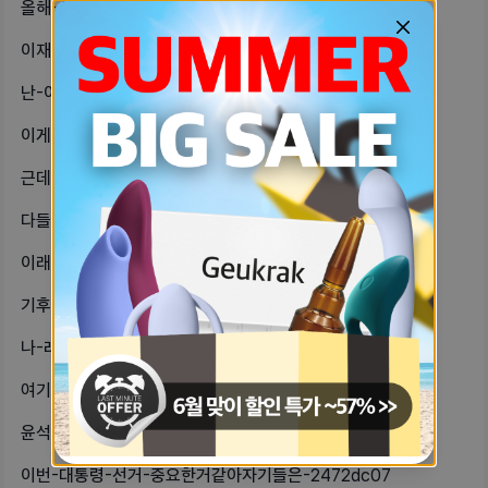
올해-성인이라-다음-대선-투표-가능한-e24066d9
이재명VS윤석열일-때-윤석열-당선됐다-7ff99b0a
난-이재명-실용주의가-좋음ㅅㅂ-내란당-c99d6eaa
이게-진정한-보수다-6fe961a7
근데-범죄자가-대통령-후보되는게-말이-5a528411
다들-정치색-완전-정반대인-남친이랑-ce44d125
이래서-민주당도-ㅈ같음-시발-여성의제-60ecdd76
기후위기때문에-인간-망하는건-확정이고-1f84727a
나-레딧에서-북한-사람-본적-있음이거-b7b0ba8e
여기도-정치-바이럴-오지는듯-하긴-대-70b1b1ad
윤석열-아빠-언제-죽었더라그때-오야꼬-6e93306a
이번-대통령-선거-중요한거같아자기들은-2472dc07