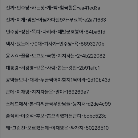
진짜-민주당-하는짓-개-빡-침국힘은-aa41ed3a
진짜-이게-맞말-아님가다실9가-무료복-e2a71633
민주당-정신-똑디-차려라-제발군호봉어-84ba6fd
택시-탔는데-70대-기사가-민주당-욕-8693270b
윤ㅅㅇ-꼴을-보고도-국힘-지지하는-2-4b222082
대통령-허경영-같은-사람-뽑는-것만-2b91afc1
공약들보니-대체-누굴찍어야할지1찍이라-2d10b43d
근데-이재명-지지자들은-말야-169269e7
스레드에서-본-디씨글극우한남들-능지처-d2de4c99
솔직히-이준석-후보-뽑으려했거든근디-bcbc523c
왜-그런진-모르겠는데-이재명은-싸가지-50228510