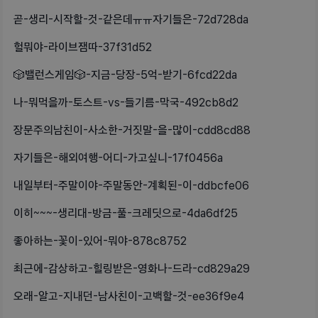
곧-생리-시작할-것-같은데ㅠㅠ자기들은-72d728da
헐뭐야-라이브잼따-37f31d52
🎲밸런스게임🎲-지금-당장-5억-받기-6fcd22da
나-뭐먹을까-토스트-vs-들기름-막국-492cb8d2
장문주의남친이-사소한-거짓말-을-많이-cdd8cd88
자기들은-해외여행-어디-가고싶니-17f0456a
내일부터-주말이야-주말동안-계획된-이-ddbcfe06
이히~~~-생리대-방금-풀-크레딧으로-4da6df25
좋아하는-꽃이-있어-뭐야-878c8752
최근에-감상하고-힐링받은-영화나-드라-cd829a29
오래-알고-지내던-남사친이-고백할-것-ee36f9e4