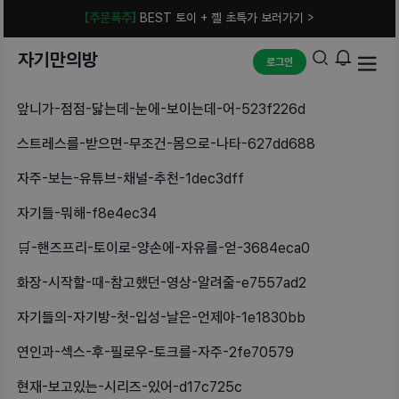
[주문폭주]
BEST 토이 + 젤 초특가 보러가기 >
자기만의방
로그인
앞니가-점점-닳는데-눈에-보이는데-어-523f226d
스트레스를-받으면-무조건-몸으로-나타-627dd688
자주-보는-유튜브-채널-추천-1dec3dff
자기들-뭐해-f8e4ec34
🛒-핸즈프리-토이로-양손에-자유를-얻-3684eca0
화장-시작할-때-참고했던-영상-알려줄-e7557ad2
자기들의-자기방-첫-입성-날은-언제야-1e1830bb
연인과-섹스-후-필로우-토크를-자주-2fe70579
현재-보고있는-시리즈-있어-d17c725c