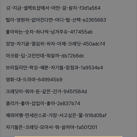
🛒-지금-셀렉트샵에서-어떤-걸-살지-f3d1a564
털이-영원히-없어진다면-어디-털-선택-e2365683
좋아하는-숫자-하나씩-남겨주슈-4f7455ab
엉엉-자기글-열심히-하자-어제-크레딧-450adcf4
아크랑-딥-고민인데-뭐살까-db72b6dc
브라질리언-왁싱-해본-자기들-장점과-1a9534e4
영화-대-드라마-649945b9
크레딧이-뭐야-돈-같은-건가-945f584d
클리가-좋아-삽입이-좋아-2e837b74
해외여행-면세찬스로-가장-사고싶은-물-916d08af
자기들은-크레딧-모아서-뭐-살꺼야-fa50f201