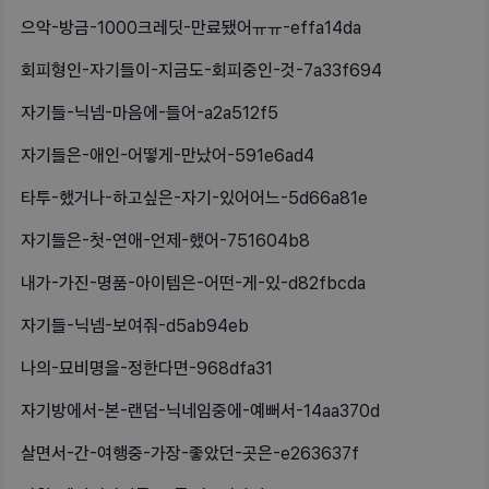
으악-방금-1000크레딧-만료됐어ㅠㅠ-effa14da
회피형인-자기들이-지금도-회피중인-것-7a33f694
자기들-닉넴-마음에-들어-a2a512f5
자기들은-애인-어떻게-만났어-591e6ad4
타투-했거나-하고싶은-자기-있어어느-5d66a81e
자기들은-첫-연애-언제-했어-751604b8
내가-가진-명품-아이템은-어떤-게-있-d82fbcda
자기들-닉넴-보여줘-d5ab94eb
나의-묘비명을-정한다면-968dfa31
자기방에서-본-랜덤-닉네임중에-예뻐서-14aa370d
살면서-간-여행중-가장-좋았던-곳은-e263637f