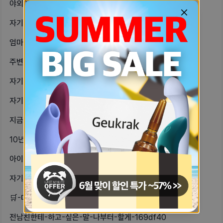
야외에서-섹스는-못해도-스킨쉽할때-진-e77982c4
자기에게-가장-힘이-되는-위로의-말은-28b11096
엄마가-좋아-아빠가-좋아-f5376ee3
주변에-도박하는-사람이랑은-무조건-손-2a72d4b9
자기가-해보고싶은-섹스-판타지는-65486d80
자기들은-성감대가-어디야-dee79426
지금-썸-타고-있는-사람-매력은-db82de5b
10년-후의-자기자신에게-한마디-해줘-f3570e04
아이폰vs갤럭시-22b6c089
자기들은-부모님이랑-사이좋아-a1df2140
🛒-데임을-제외하고-자기가-들어본-여-1c8dda4e
전남친한테-하고-싶은-말-나부터-할게-169df40