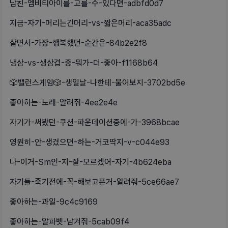
남친-엠비티아이를-고를-수-있다면-adbfd0d7
지금-자기-머리는긴머리-vs-짧은머리-aca35adc
살면서-가장-행복했던-순간은-84b2e2f8
냉삼-vs-생삼겹-중-뭐가-더-좋아-f1168b64
🎲밸런스게임🎲-생일날-나한테-물어보지-3702bd5e
좋아하는-노래-알려줘-4ee2e4e
자기가-써봤던-쿠션-파운데이션중에-가-3968bcae
영원히-안-생겼으면-하는-거코딱지-v-c044e93
나-이거-Sm인-지-잘-모르겠어-자기-4b624eba
자기들-죽기전에-꼭-해보고픈거-알려줘-5ce66ae7
좋아하는-과일-9c4c9169
좋아하는-알파벳-남겨줘-5cab09f4