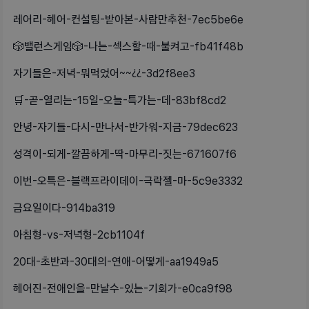
레어리-헤어-컨설팅-받아본-사람만추천-7ec5be6e
🎲밸런스게임🎲-나는-섹스할-때-불켜고-fb41f48b
자기들은-저녁-뭐먹었어~~¿¿-3d2f8ee3
🛒-곧-열리는-15일-오늘-특가는-데-83bf8cd2
안녕-자기들-다시-만나서-반가워-지금-79dec623
성격이-되게-깔끔하게-딱-마무리-짓는-671607f6
이번-오특은-블랙프라이데이-극락젤-마-5c9e3332
금요일이다-914ba319
아침형-vs-저녁형-2cb1104f
20대-초반과-30대의-연애-어떻게-aa1949a5
헤어진-전애인을-만날수-있는-기회가-e0ca9f98