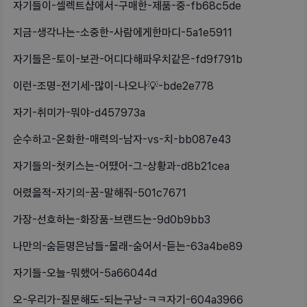
자기들이-셀렉트샵에서-구매한-제품-중-fb68c5de
지금-생각나는-소중한-사람에게한마디-5a1e5911
자기들은-토이-보관-어디다해파우치같은-fd9f791b
이런-조명-전기세-많이-나오나💡-bde2e778
자기-취미가-뭐야-d457973a
순수하고-온화한-매력의-남자-vs-치-bb087e43
자기들의-첫키스는-어땠어-그-상황과-d8b21cea
어렸을적-자기의-꿈-말해줘-501c7671
가장-선호하는-화장품-브랜드는-9d0b9bb3
나만의-숨듣명은남들-몰래-숨어서-듣는-63a4be89
자기들-오늘-뭐했어-5a66044d
오-우리가-질문해도-되는구낭-ㅋㅋ자기-604a3966