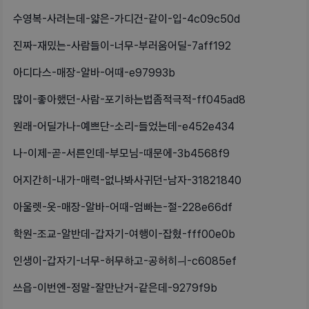
수영복-사려는데-얇은-가디건-같이-입-4c09c50d
진짜-재밌는-사람들이-너무-부러움어딜-7aff192
아디다스-매장-알바-어때-e97993b
많이-좋아했던-사람-포기하는법좀적극적-ff045ad8
원래-어딜가나-예쁘단-소리-들었는데-e452e434
나-이제-곧-서른인데-부모님-때문에-3b4568f9
어지간히-내가-매력-없나봐사귀던-남자-31821840
아울렛-옷-매장-알바-어때-엄빠는-절-228e66df
학원-조교-알반데-갑자기-여행이-잡혔-fff00e0b
인생이-갑자기-너무-허무하고-공허히ㅢ-c6085ef
쓰읍-이번엔-정말-잘만난거-같은데-9279f9b