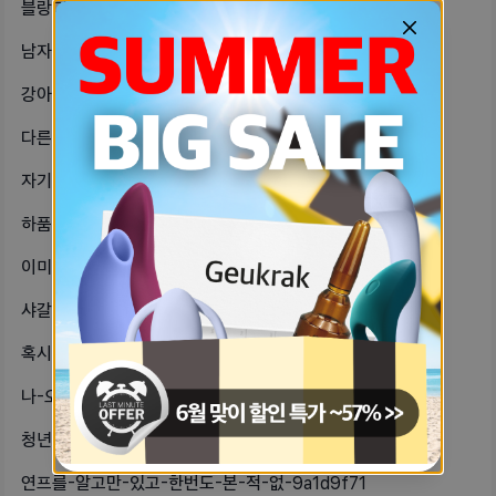
블랑디바-쿠션-써-본-사람-티존이랑-e4a6b2cf
남자친구가-포켓몬슬립한다고-10시부터-8df9204a
강아지랑-둘이-사니까-내가-번-돈-다-83f99f87
다른거-말고-마라로제만-생각나는데-시-ee17a6c3
자기들은-애인이-회사-사람들이랑-술자-26995a2c
하품-할때마다-오른쪽귀에서-약간-귀지-3abc59ea
이미-얼굴에-착색된거는-피부과-어떤-b27c8b0d
샤갈-식단만으로-살-빼니까-죽을-맛이-ed0b63bc
혹시-여기-다이어터들-있으면-조언좀-d20c8832
나-오늘-연하남이랑-소개팅했어-ㅋㅋㅋ-55b3778
청년미래적금일반형인데하는게-맞을까-사-ac505cfc
연프를-알고만-있고-한번도-본-적-없-9a1d9f71