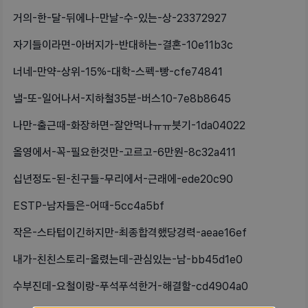
거의-한-달-뒤에나-만날-수-있는-상-23372927
자기들이라면-아버지가-반대하는-결혼-10e11b3c
너네-만약-상위-15%-대학-스펙-빵-cfe74841
낼-또-일어나서-지하철35분-버스10-7e8b8645
나만-출근때-화장하면-잘안먹나ㅠㅠ븟기-1da04022
올영에서-꼭-필요한것만-고르고-6만원-8c32a411
십년정도-된-친구들-무리에서-근래에-ede20c90
ESTP-남자들은-어때-5cc4a5bf
작은-스타텁이긴하지만-최종합격했당경력-aeae16ef
내가-친친스토리-올렸는데-관심있는-남-bb45d1e0
수부진데-요철이랑-푸석푸석한거-해결할-cd4904a0