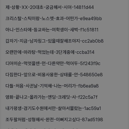
제-상황-XX-20대초-궁금해서-시어-14811d44
크리스탈-스틱이랑-노스엣-효과-어떤가-e9ea49bb
아니-인스타에-등교하는-여학생이-새벽-f1c51811
갑자기-지금-남자칭그-있을때잘해조야지-cc2ab0b8
오랜만에-마라탕-먹었는데-3단계중에-ccba314
디어미순-먹엇을땐-먼-다른약만-먹어두-5f243f9c
다짐한다-앞으로-비몽사몽한-상태를-안-548650e8
다들-처음-사귄날-기억해-나는-머리가-fb6ea9a8
영화-끝나고-올라가는-엔딩-크레딧-사-f22c5a7f
내가평생-경기도수원에서만-살아서몰랐는-1ac59a1
조두팔처럼-성형해서-완전-이뻐지고싶다-87ad5198