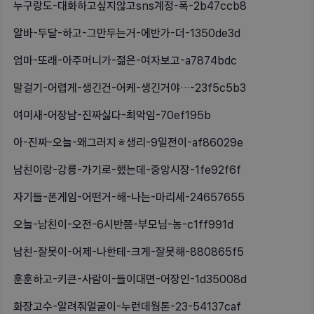
누구랑도-대화하고싶지않고sns계정-폭-2b47ccb8
알바-두달-하고-그만두는거-에반가-더-1350de3d
엄마-또래-아주머니가-젊은-여자보고-a7874bdc
말걸기-어렵게-생긴건-어케-생긴거야…-23f5c5b3
여미새-어장남-진짜싫다-최악임-70ef195b
아-진짜-오늘-왜그러지ㅎ생리-9일전이-af86029e
남친이랑-강릉-가기로-했는데-중앙시장-1fe92f6f
자기들-폰게임-어떤거-해-나는-마리셰-24657655
오늘-남친이-오전-6시반쯤-부모님-농-c1ff991d
남친-잘못이-어제-나한테-크게-잘못해-880865f5
훈훈하고-키큰-사람이-들이대면-어장인-1d35008d
화장고수-알려줘얼굴이-누런데웜톤-23-54137caf