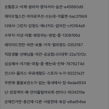
손톱뜯고-이제-살마저-뜯어서이-습관-e45880d9
에이프릴스킨-히어로쿠션-쓰는데-겨울엔-bac2f9b9
더워서-그런지-감정도-에너지도-없어진-cf0f84a9
수부지-지성-여름-화장하는-방법-좀-1308f66d
레이어드컷만-하면-보통-가격-얼마정도-3353187
직장생활-선배님들-의견-궁금합니다대학-22a70f2c
심심해서-자기방-며칠-좀-봤는데-진짜-7876274d
인스타-플러스-무료체험도-스토리-누가-92221e2f
주변에-물품보관소가-없는-동네에서-짐-6eda4934
난-검정색이-왜-안어울릴까되게-싼티나-f634319e
순애인거면-중간에-다른-사람한테-호감-e8ad54be