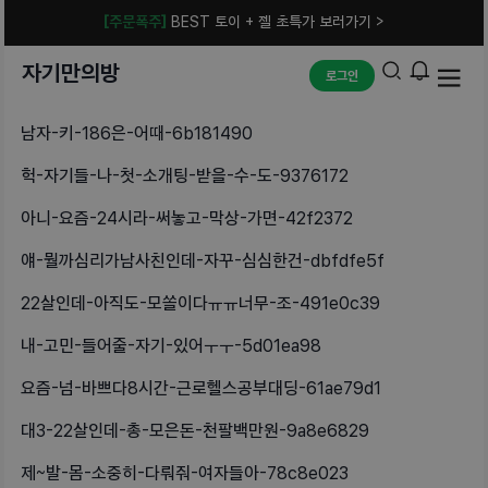
[주문폭주]
BEST 토이 + 젤 초특가 보러가기 >
자기만의방
로그인
남자-키-186은-어때-6b181490
헉-자기들-나-첫-소개팅-받을-수-도-9376172
아니-요즘-24시라-써놓고-막상-가면-42f2372
얘-뭘까심리가남사친인데-자꾸-심심한건-dbfdfe5f
22살인데-아직도-모쏠이다ㅠㅠ너무-조-491e0c39
내-고민-들어줄-자기-있어ㅜㅜ-5d01ea98
요즘-넘-바쁘다8시간-근로헬스공부대딩-61ae79d1
대3-22살인데-총-모은돈-천팔백만원-9a8e6829
제~발-몸-소중히-다뤄줘-여자들아-78c8e023