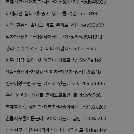
연애하고-헤어지고-나서-어느정도-기간-5d54802d
너네라면-알바-셋-중에-뭐-고를-거같-fddc919a
지인-결혼식-끝나고-바로-콘서트-가는-bec86b82
남자가-필기구-이상하게-잡는-거-정떨-a39416fd
생리-주기가-4~6주-마다-지맘대로-e5e693ab
아무-생각-없이-윗-어금니-거울로-봤-5b47e4e2
요즘-릴스에-가정용-레이저-제모기-많-1fa6a21b
연락이왔으면-하는-여자가-있는데뭐-이-1eed9485
혹시-x-하는-자기들-중에프로필은-들-4cbfc7d6
연애할땐-잘생기고-키크고-나좋아해주는-5fe2e2e7
손톱자꾸물어뜯는데-고쳐야하는데-잘안고-df9a21a5
남자친구-미용실따라가거나-나-머리자르-9abec14c