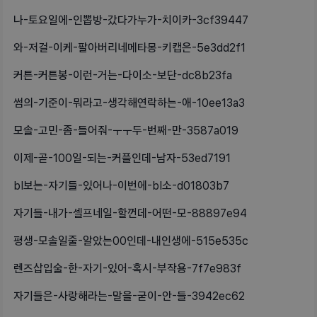
나-토요일에-인뽑방-갔다가누가-치이카-3cf39447
와-저걸-이케-팔아버리네메타몽-키캡은-5e3dd2f1
커튼-커튼봉-이런-거는-다이소-보단-dc8b23fa
썸의-기준이-뭐라고-생각해연락하는-애-10ee13a3
모솔-고민-좀-들어줘-ㅜㅜ두-번째-만-3587a019
이제-곧-100일-되는-커플인데-남자-53ed7191
bl보는-자기들-있어나-이번에-bl소-d01803b7
자기들-내가-셀프네일-할껀데-어떤-모-88897e94
평생-모솔일줄-알았는00인데-내인생에-515e535c
렌즈삽입술-한-자기-있어-혹시-부작용-7f7e983f
자기들은-사랑해라는-말을-굳이-안-들-3942ec62