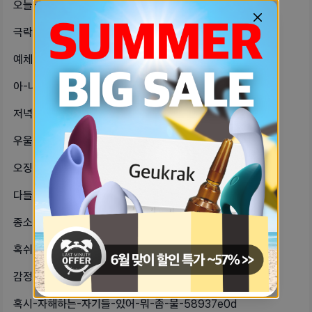
오늘-썸남한테-길을-잃어버렸는데-교통-a4e34791
극락스크럽-두종류-샀어-기대된다✨✨-a97f3e3a
예체능할-생각-있냐면서-접근하는-건-bc041503
아-나-카페-알바-경력-있는-상태에서-fea90afa
저녁-메뉴-골라줘뿌링클뿌링사이드불닭소-6a7b989c
우울증인가-혼자만있으면-눈물나네사람들-edd12894
오징어채-좋아하면-이거-꼭먹어가격대비-21800500
다들-어느정도-만났을때-내가-이사람-738c9828
종소세-16만원이나-내야한다니-…알바-a92f8f36
혹쉬-피부과-직원-자기들-있니너네-보-b012926
감정적인-사람이랑-일해본사람나-지챠-4fca349c
혹시-자해하는-자기들-있어-뭐-좀-물-58937e0d