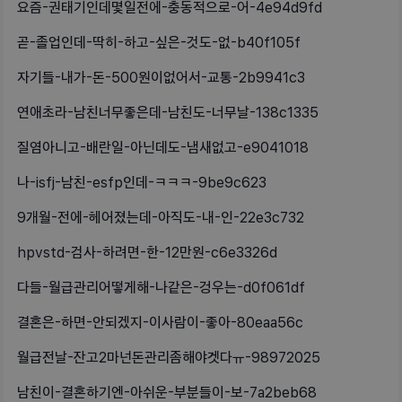
요즘-권태기인데몇일전에-충동적으로-어-4e94d9fd
곧-졸업인데-딱히-하고-싶은-것도-없-b40f105f
자기들-내가-돈-500원이없어서-교통-2b9941c3
연애초라-남친너무좋은데-남친도-너무날-138c1335
질염아니고-배란일-아닌데도-냄새없고-e9041018
나-isfj-남친-esfp인데-ㅋㅋㅋ-9be9c623
9개월-전에-헤어졌는데-아직도-내-인-22e3c732
hpvstd-검사-하려면-한-12만원-c6e3326d
다들-월급관리어떻게해-나같은-겅우는-d0f061df
결혼은-하면-안되겠지-이사람이-좋아-80eaa56c
월급전날-잔고2마넌돈관리좀해야겟다ㅠ-98972025
남친이-결혼하기엔-아쉬운-부분들이-보-7a2beb68