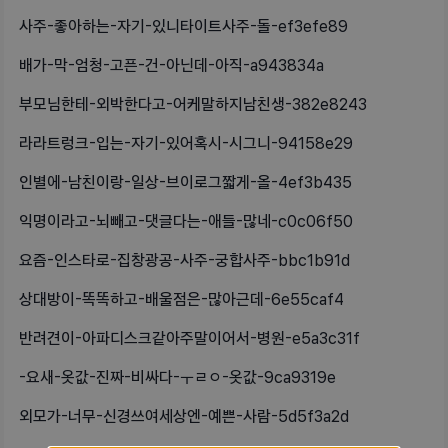
사주-좋아하는-자기-있니타이트사주-돌-ef3efe89
배가-막-엄청-고픈-건-아닌데-아직-a943834a
부모님한테-외박한다고-어케말하지남친생-382e8243
라라트렁크-입는-자기-있어혹시-시그니-94158e29
인별에-남친이랑-일상-브이로그짧게-올-4ef3b435
익명이라고-뇌빼고-댓글다는-애들-많네-c0c06f50
요즘-인스타로-집창광공-사주-궁합사주-bbc1b91d
상대방이-똑똑하고-배울점은-많아근데-6e55caf4
반려견이-아파디스크같아주말이어서-병원-e5a3c31f
-요새-옷값-진짜-비싸다-ㅜㄹㅇ-옷값-9ca9319e
외모가-너무-신경쓰여세상엔-예쁜-사람-5d5f3a2d