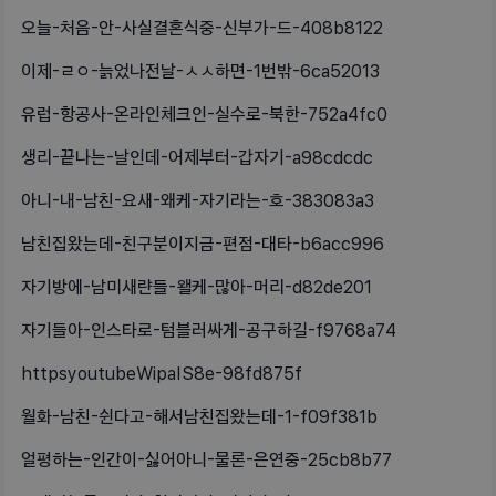
오늘-처음-안-사실결혼식중-신부가-드-408b8122
이제-ㄹㅇ-늙었나전날-ㅅㅅ하면-1번밖-6ca52013
유럽-항공사-온라인체크인-실수로-북한-752a4fc0
생리-끝나는-날인데-어제부터-갑자기-a98cdcdc
아니-내-남친-요새-왜케-자기라는-호-383083a3
남친집왔는데-친구분이지금-편점-대타-b6acc996
자기방에-남미새랸들-왤케-많아-머리-d82de201
자기들아-인스타로-텀블러싸게-공구하길-f9768a74
httpsyoutubeWipaIS8e-98fd875f
월화-남친-쉰다고-해서남친집왔는데-1-f09f381b
얼평하는-인간이-싫어아니-물론-은연중-25cb8b77