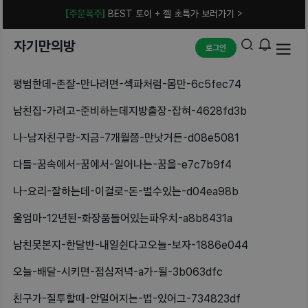
[주문폭주]
BEST 토이 + 젤 초특가 보러가기 >
자기만의방
로그인
평범한데-존잘-만나려면-섹파처럼-몸만-6c5fec74
남친집-가려고-준비하는데지방출장-잡혀-4628fd3b
나-남자친구랑-지금-7개월쯤-만낫거든-d08e5081
다들-꿈속에서-꿈에서-일어나는-꿈을-e7c7b9f4
나-요리-잘하는데-이걸로-돈-벌수있는-d04ea98b
울엄마-12년된-화장품들어있는파우치-a8b8431a
남친못본지-한달반-내일쉰다고오늘-보자-1886e044
오늘-배달-시키면-점심저녁-a가-될-3b063dfc
친구가-질투할때-안멀어지는-법-있어그-734823df