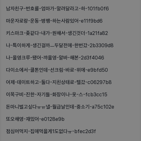
남자친구-번호를-엄마가-알려달라고-하-101fb0f6
마운자로랑-운동-병행-하는사람있어-e11f9bd6
키스마크-좆같다-내가-원해서-생긴것더-1a21fa82
나-특이하게-생긴걸까ㅡ두달전에-한번갔-2b3309d8
나-올영크루-됐어-꺄올영-알바-해본-2d3f4046
다이소에서-쿨톤인데-선크림-바로-위에-e9bfd50
어제-데이트하고-둘다-지친상태로-텔갔-c06297b8
이목구비-진한-자기들-화장이나-옷-스-fcb3cc15
돈마니벌고싶다ㅠㅠ낼-월급날인데-중소기-a75c102e
또오해영-재밌어-e0128e9b
점심머먹지-집에먹을게1도없다ㅠ-bfec2d3f