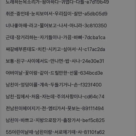
노래하는목소리가-청아하다-귀엽다-다들-e7d19b49
취준-중인데-눈치보여서-우리집이-살만-a5db05d9
너나좋아해-라고-물어보고-나서-아니라-3c810350
근데-장거리하는-자기들이나-가끔-바빠-7dcba1ca
쌰갈배부른데도-치킨-시키고-싶어서-시-c17ac2da
보통-친구-사이에서도-만나면-밥-사나-24e30e31
어버이날-꽃이랑-같이-드릴만한-선물-634bcd3e
남친이-엉덩이를-계속-두들기거나-손-f323f400
남친-집에서-처음-자는데-주의사항이나-cd64c74
전남친이헤어지기-전-엠티가서-못보는-89111494
남친이-바쁘고-지방으로장기-출장가서-bef5c825
55어린이날때-남친이랑-서로애기때-사-8110fa62