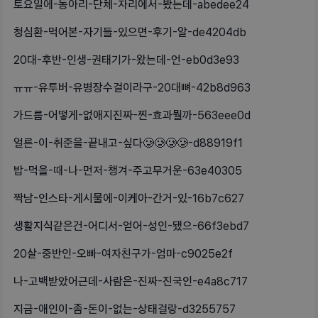
토요일에-동아리-단체-자리에서-봤는데-abedee24
청심환-먹어본-자기들-있으면-후기-알-de4204db
20대-후반-인생-권태기가-왔는데-언-eb0d3e93
ㅠㅠ-유투버-유병장수걸이라구-20대뼈-42b8d963
가드름-어떻게-없애지진짜-찐-효과뭘까-563eee0d
얼른-이-취준을-끝내고-싶다🥲🥲🥲🥲-d88919f1
밥-먹을-때-나-먼저-챙겨-주고무거운-63e40305
짝남-인스타-게시물에-이케아-간거-있-16b7c627
생활지식같은건-어디서-얻어-성인-됐으-66f3ebd7
20살-중반인-오빠-여자친구가-엄마-c9025e2f
나-고백받았어근데-사람은-진짜-진국인-e4a8c717
지금-애인이-좀-돈이-없는-상태걸랑-d3255757