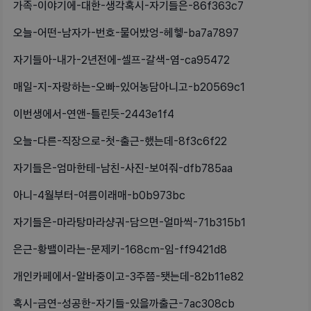
가족-이야기에-대한-생각혹시-자기들은-86f363c7
오늘-어떤-남자가-번호-물어밨엉-헤헿-ba7a7897
자기들아-내가-2년전에-셀프-갈색-염-ca95472
매일-지-자랑하는-오빠-있어농담아니고-b20569c1
이번생에서-연앤-틀린듯-2443e1f4
오늘-다른-직장으로-첫-출근-했는데-8f3c6f22
자기들은-엄마한테-남친-사진-보여줘-dfb785aa
아니-4월부터-여름이래매-b0b973bc
자기들은-마라탕마라샹궈-담으면-얼마씩-71b315b1
은근-황밸이라는-문제키-168cm-임-ff9421d8
개인카페에서-알바중이고-3주쯤-됏는데-82b11e82
혹시-금연-성공한-자기들-있을까출근-7ac308cb