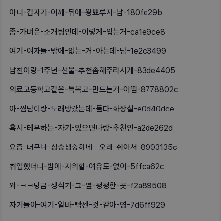
아니-갑자기-어깨-뒤에-왕뾰루지-남-180fe29b
좀-가벼운-소개팅인데-이렇게-입는거-ca1e9ce8
여기-여자들-밖에-없는-거-아는데-남-1e2c3499
남친이랑-1주년-선물-추천좀해주라시계-83de4405
의료고등학고같은-특목고-만드는거-어떰-8778802c
아-썸남이랑-노래방갔는데-둘다-화장실-e0d40dce
혹시-테무하는-자기-있으면나랑-추천인-a2de262d
요즘-너무나-싱숭생숭하네…오래-쉬어서-8993135c
취업했더니-밤에-자위할-여유도-없이-5ffca62c
와-ㅋㅋ방금-생식기-그-옆-평평한-곳-f2a89508
자기들아-여기-알바-빡센-것-같아-영-7d6ff929