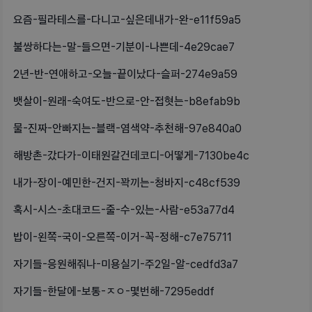
요즘-필라테스를-다니고-싶은데내가-완-e11f59a5
불쌍하다는-말-들으면-기분이-나쁜데-4e29cae7
2년-반-연애하고-오늘-끝이났다-슬퍼-274e9a59
뱃살이-원래-숙여도-반으로-안-접혓는-b8efab9b
물-진짜-안빠지는-블랙-염색약-추천해-97e840a0
해방촌-갔다가-이태원갈건데코디-어떻게-7130be4c
내가-장이-예민한-건지-꽉끼는-청바지-c48cf539
혹시-시스-초대코드-줄-수-있는-사람-e53a77d4
밥이-왼쪽-국이-오른쪽-이거-꼭-정해-c7e75711
자기들-응원해줘나-미용실기-주2일-알-cedfd3a7
자기들-한달에-보통-ㅈㅇ-몇번해-7295eddf