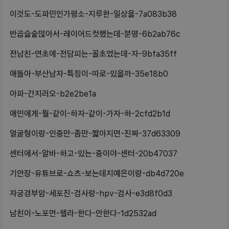
이것도-도파민인가평소-지루한-일상을-7a083b38
반곱슬숱많아서-레이어드컷했는데-분명-6b2ab76c
전남친-연초에-전담피는-꼴초였는데-자-9bfa35ff
애들아-부산남자-특징이-따로-있을까-35e18b0
아파-간지러오-b2e2be1a
애인에게-뭘-같이-하자-같이-가자-하-2cfd2b1d
얼굴형이랑-인중만-좀만-짧아지면-진짜-37d63309
센터에서-알바-하고-있는-중이야-센터-20b47037
기안장-유튜브로-쇼츠-보는데지예은이랑-db4d720e
자궁경부암-세포진-검사랑-hpv-검사-e3d8f0d3
남친이-노포면-펠라-한다-안한다-1d2532ad