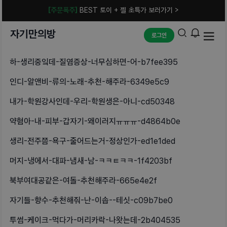
[주문폭주]
BEST 토이 + 젤 초특가 보러가기 >
자기만의방
로그인
하-생리중잌데-질염증상-너무심하면-어-b7fee395
인디-알앤비-류의-노래-추천-해주라-6349e5c9
내가-학원강사인데-우리-학원생은-아니-cd50348
약혐아-내-피부-갑자기-왜이러지ㅠㅠㅠ-d4864b0e
생리-전주쯤-욕구-줄어드는거-정상인가-ed1e1ded
머지-냉에서-대파-냄새-남-ㅋㅋㅌㅋㅋ-1f4203bf
북부여대공같은-여돌-추천해주라-665e4e2f
자기들-향수-추천해줘-난-이솝--테싯-c09b7be0
투썸-케이크-먹다가-머리카락-나왓는데-2b404535