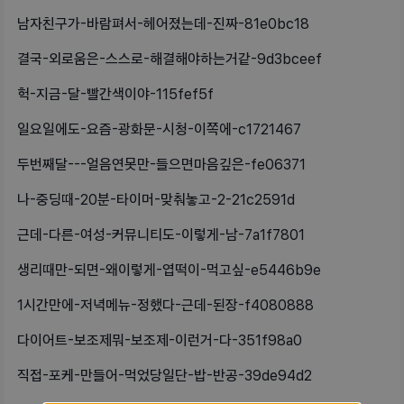
남자친구가-바람펴서-헤어졌는데-진짜-81e0bc18
결국-외로움은-스스로-해결해야하는거같-9d3bceef
헉-지금-달-빨간색이야-115fef5f
일요일에도-요즘-광화문-시청-이쪽에-c1721467
두번째달---얼음연못만-들으면마음깊은-fe06371
나-중딩때-20분-타이머-맞춰놓고-2-21c2591d
근데-다른-여성-커뮤니티도-이렇게-남-7a1f7801
생리때만-되면-왜이렇게-엽떡이-먹고싶-e5446b9e
1시간만에-저녁메뉴-정했다-근데-된장-f4080888
다이어트-보조제뭐-보조제-이런거-다-351f98a0
직접-포케-만들어-먹었당일단-밥-반공-39de94d2