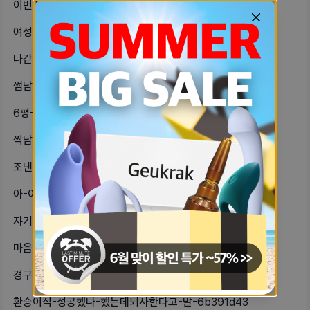
이번에-폰-사는데-아이폼-16-살까-f62637bf
여성청결제랑-질유산균-추천해줄-자기있-fba93448
나같은-자기들있으려나생긴건-세상-순진-f89c8408
썸남-연락-일부러-무시하는데중간중간-ef3246c6
6평-원룸-9평원룸-차이심해-48bbe729
짝남이-인스타-메모에-딸기망개떡이라고-e23997db
조낸-쓸쓸해-외로워억까당하는-기분이다-2371ac3d
아-이제-쿠션-사야하는데화알못에-똥손-da19c340
쟈기들-인스타에서도-영양제인가-먹고-166fbe0b
마음-닫을래-38084a9e
경구피임약-관련해서-전문적인-조언-몇-49f5212a
환승이직-성공했나-했는데퇴사한다고-말-6b391d43