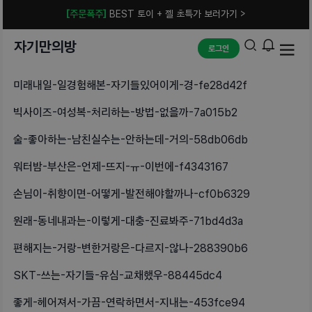
[주문폭주]
BEST 토이 + 젤 초특가 보러가기 >
자기만의방
로그인
미래내일-일경험해본-자기들있어이게-경-fe28d42f
빅사이즈-여성복-처리하는-방법-없을까-7a015b2
술-좋아하는-남친실수는-안하는데-거의-58db06db
워터밤-부산은-언제-뜨지-ㅠ-이번에-f4343167
손님이-취향이면-어떻게-발전해야할까나-cf0b6329
원래-동네내과는-이렇게-대충-진료봐주-71bd4d3a
편해지는-거랑-변한거랑은-다르지-않나-288390b6
SKT-쓰는-자기들-유심-교채했우-88445dc4
좋게-헤어져서-가끔-연락하면서-지내는-453fce94