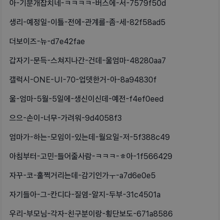
아-기분개잡치네-ㅋㅋㅋㅋ-버스에-서-7579f50d
생리-예정일-이틀-전에-관계를-좀-세-82f58ad5
더보이즈-뉴-d7e42fae
갑자기-문득-스쳐지나간-건데-울엄마-48280aa7
갤럭시-ONE-UI-70-업뎃한거-아-8a94830f
울-엄마-5월-5일에-생신이신데-예전-f4ef0eed
으으-손이-너무-가려워-9d4058f3
엄마가-하는-모임이-있는데-월요일-저-5f388c49
아침부터-고민-들어줄사람-ㅋㅋㅋ-ㅎ아-1f566429
자꾸-코-훌쩍거리는데-감기인가ㅜ-a7d6e0e5
자기들아-그-칸디다-질염-알지-두부-31c4501a
우리-부모님-각자-친구분이랑-횡단보도-671a8586