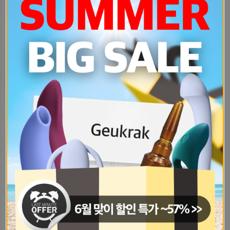
자려고-누웠는데-갑자기-옛날에-누가-60a7395
남녀같이-헌포클럽-갈-수-있나-남사친-dac89275
가다실-관련-글-보니까-생각났는데걱정-d4a9106e
쾌변에-좋은거-있을까원래-똥을-한번에-8ef983b4
맘-아프다…-16살이나-차이나는데-시-55441b07
썸남이랑-어떻게-친해질-수-있을까나는-b35705e3
자기들아-남친이-나한테-거짓말-친게-de9b44d3
자기방관리자자기방-신고할-때-사유-좀-b0698958
나왜갑자기-몸에-큰-여드름이-하나씩-11d47ef1
나처럼-잇팁인데-친화력-좋은-사람-있-9de128ac
진짜-생리-언제ㅜ하는지-알-수-있으면-746fe4c8
남자친구-하체는-타고난게-근육형이라-d3a8896a