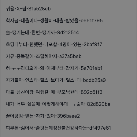
귀욤-X-펌-81a528eb
학자금-대출이나-생활비-대출-받았을-c651f795
술-땡기는데-한번-땡기까-9d213514
초딩때부터-친했던-나포함-4명이-있는-2baf9f7
커뮤-중독같애-조덜해야지-a37a5beb
하-ㅠㅜ라디오가-왜-어제부터-갑자기-5e701eb1
자기들아-인스타-릴스-보다가-릴스-디-bcdb25a9
다들-남친이랑-여행갈-때-부모님한테-892c6ff3
내가-너무-싫을때-어떻게해야돼ㅜㅜ술마-82d820be
끌어당김-믿는-자기-있어-396baee2
피부톤-싫어서-슬펏는데정신불건강하다는-df497e61