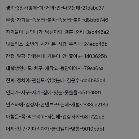
생리-3일차잉데-피-거의-안-나오는데-21dabc37
무쌍-자기들-속눈썹-붙여-속눈썹-붙이-d8bb5746
자기들아-친언니가-남친이랑-결혼-준비-3ac448a2
넷플릭스-소년의-시간-본-사람-우리나-24edc45b
간접-얼평-당했는데-기분이-안-좋아ㅜ-1d03625b
대학생인데도-체구-개작고-동안이여서-79ea6aa
진짜-정치에-관심도-없었는데-김문수-dc4b83c4
언니가-자꾸-자기-집에-있는-옷들을-a5fed881
인스타에-결정사-콘텐츠-뜨는데-개별로-33ce218d
아침은-꼭-먹으려고-하는데-건강하게-58f722c9
어제-친구-기다리다가-클럽엠디-명함-9010bdbf