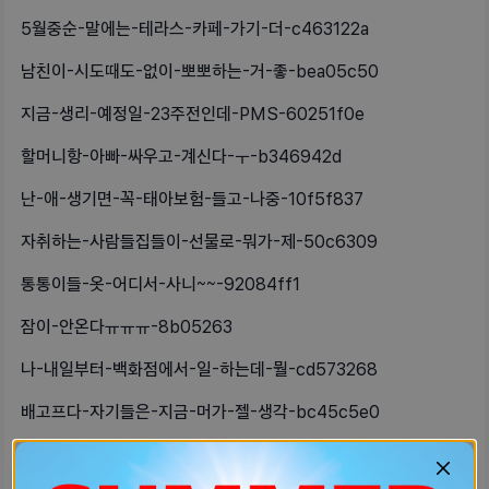
5월중순-말에는-테라스-카페-가기-더-c463122a
남친이-시도때도-없이-뽀뽀하는-거-좋-bea05c50
지금-생리-예정일-23주전인데-PMS-60251f0e
할머니항-아빠-싸우고-계신다-ㅜ-b346942d
난-애-생기면-꼭-태아보험-들고-나중-10f5f837
자취하는-사람들집들이-선물로-뭐가-제-50c6309
통통이들-옷-어디서-사니~~-92084ff1
잠이-안온다ㅠㅠㅠ-8b05263
나-내일부터-백화점에서-일-하는데-뭘-cd573268
배고프다-자기들은-지금-머가-젤-생각-bc45c5e0
오늘-방구-왜캐-많이뀌지-ㅠ배도-쫌-54cdb461