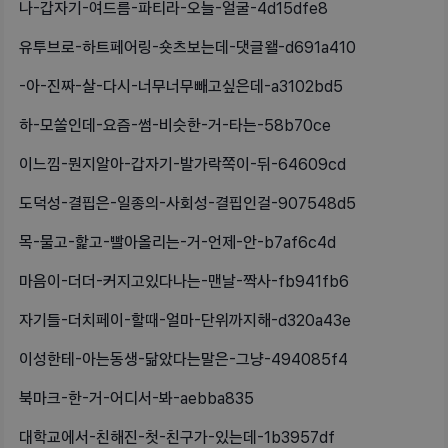
나-갑자기-여드름-파티라-오늘-얼굴-4d15dfe8
유투브로-하트페어링-숏츠보는데-댓글왤-d691a410
-아-진짜-살-다시-너무너무빼고싶은데-a3102bd5
하-모쏠인데-요즘-썸-비슷한-거-타는-58b70ce
이느낌-뭔지알아-갑자기-발가락쪽이-뒤-64609cd
도덕성-결핍은-일종의-사회성-결핍인걸-907548d5
목-물고-핥고-빨아올리는-거-언제-안-b7af6c4d
마음이-더더-커지고있다나는-맨날-짝사-fb941fb6
자기들-더치페이-할때-얼마-단위까지해-d320a43e
이성한테-아는동생-닮았다는말은-그냥-494085f4
북마크-한-거-어디서-봐-aebba835
대학교에서-친해진-첫-친구가-있는데-1b3957df