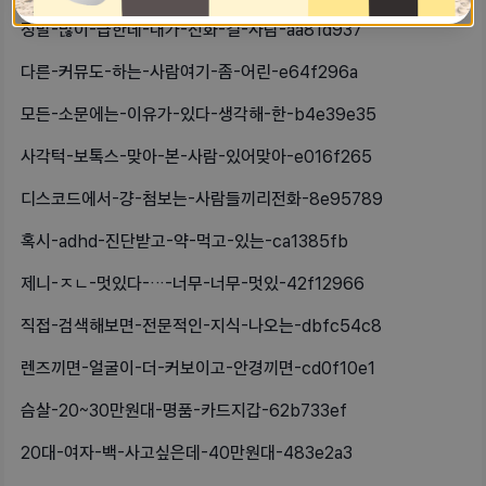
정말-많이-급한데-내가-전화-걸-사람-aa81d937
다른-커뮤도-하는-사람여기-좀-어린-e64f296a
모든-소문에는-이유가-있다-생각해-한-b4e39e35
사각턱-보톡스-맞아-본-사람-있어맞아-e016f265
디스코드에서-걍-첨보는-사람들끼리전화-8e95789
혹시-adhd-진단받고-약-먹고-있는-ca1385fb
제니-ㅈㄴ-멋있다-…-너무-너무-멋있-42f12966
직접-검색해보면-전문적인-지식-나오는-dbfc54c8
렌즈끼면-얼굴이-더-커보이고-안경끼면-cd0f10e1
슴살-20~30만원대-명품-카드지갑-62b733ef
20대-여자-백-사고싶은데-40만원대-483e2a3