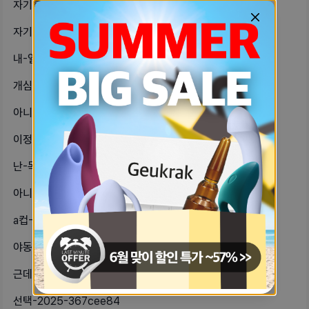
자기들-오늘-시원하다잉-cd71e554
자기방에-왜이리-정치이야기-정치질-하-d16b12c
내-얼굴에-그냥저냥-만족하고-살긴하는-d8b14cf
개심심하당ㅠ뭐해야하니난-친구도-남자친-54f4d177
아니-오빠가-먹은걸-내가-왜-설거지-fd6b0705
이정도면-내성손톱인가-fee0b33e
난-목이-없는-편도-아닌데-목-파인-4e0ac526
아니-자기방-대댓-달기-넘-빡세난-대-5f35b497
a컵-자기들-사이즈-이정도야-5d4f5c01
야동보다-보면-손가락이-들락날락-할때-9929e092
근데-여름에-브라끈-보이게-입는-거-63cda483
선택-2025-367cee84