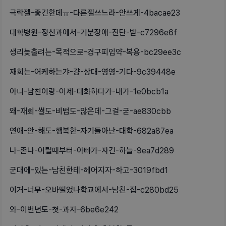
극락젤-좋긴한데ㅠ-다른젤쓰느라-안쓰게-4bacae23
대학병원-정신과에서-기분장애-진단-받-c7296e6f
생리늦출려는-목적으로-경구피임약-복용-bc29ee3c
재회는-어케하는갸-걍-상대-영영-기다-9c39448e
아니-남친이랑-어제-대화하다가-내가-1e0bcb1a
왜-재회-썰도-비법도-많은데-그걸-굳-ae830cbb
연애-안-해도-행복한-자기들아난-대학-682a87ea
나-존나-어릴때부터-아빠가-자긴-하늘-9ea7d289
군대에-있는-남친한테-헤어지자-하고-3019fbd1
이거-너무-오바떨었나학교에서-남친-집-c280bd25
와-이번년도-첫-과자-6be6e242