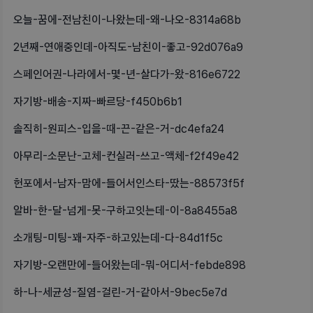
오늘-꿈에-전남친이-나왔는데-왜-나오-8314a68b
2년째-연애중인데-아직도-남친이-좋고-92d076a9
스페인어권-나라에서-몇-년-살다가-왔-816e6722
자기방-배송-지짜-빠르당-f450b6b1
솔직히-원피스-입을-때-끈-같은-거-dc4efa24
아무리-소문난-고체-컨실러-쓰고-액체-f2f49e42
헌포에서-남자-맘에-들어서인스타-땄는-88573f5f
알바-한-달-넘게-못-구하고잇는데-이-8a8455a8
소개팅-미팅-꽤-자주-하고있는데-다-84d1f5c
자기방-오랜만에-들어왔는데-뭐-어디서-febde898
하-나-세균성-질염-걸린-거-같아서-9bec5e7d