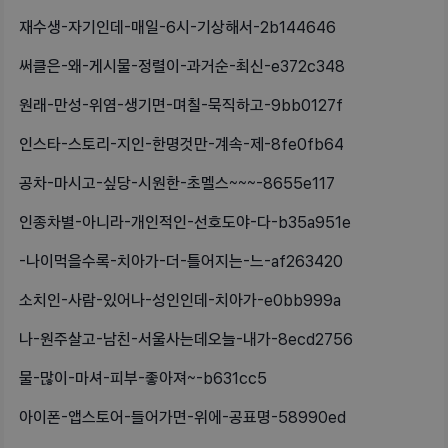
재수생-자기인데-매일-6시-기상해서-2b144646
써클은-왜-게시물-정렬이-과거순-최신-e372c348
원래-만성-위염-생기면-며칠-묵직하고-9bb0127f
인스타-스토리-지인-한명것만-계속-제-8fe0fb64
공차-마시고-싶당-시원한-초멜스~~~-8655e117
인종차별-아니라-개인적인-선호도야-다-b35a951e
-나이먹을수록-치아가-더-틀어지는-느-af263420
소치인-사람-있어나-성인인데-치아가-e0bb999a
나-원주살고-남친-서울사는데오늘-내가-8ecd2756
물-많이-마셔-피부-좋아져~-b631cc5
아이폰-앱스토어-들어가면-위에-공표명-58990ed