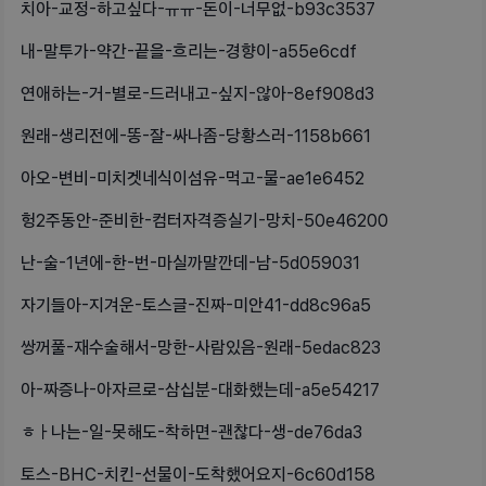
치아-교정-하고싶다-ㅠㅠ-돈이-너무없-b93c3537
내-말투가-약간-끝을-흐리는-경향이-a55e6cdf
연애하는-거-별로-드러내고-싶지-않아-8ef908d3
원래-생리전에-똥-잘-싸나좀-당황스러-1158b661
아오-변비-미치겟네식이섬유-먹고-물-ae1e6452
헝2주동안-준비한-컴터자격증실기-망치-50e46200
난-술-1년에-한-번-마실까말깐데-남-5d059031
자기들아-지겨운-토스글-진짜-미안41-dd8c96a5
쌍꺼풀-재수술해서-망한-사람있음-원래-5edac823
아-짜증나-아자르로-삼십분-대화했는데-a5e54217
ㅎㅏ나는-일-못해도-착하면-괜찮다-생-de76da3
토스-BHC-치킨-선물이-도착했어요지-6c60d158