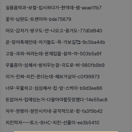
실용음악과-보컬-입시하다가-현역때-쌤-aeae1fb7
꽃자-남편도-트젠이야-bde75879
아오-갑자기-방구도-안-나오고-응가도-77d0d940
곧-장미축제인데-자기들도-꼭-가보길🥰-9c5ba44b
고등-과외-하려는데-문제집을-살까-아-503b5a9f
우울증이-심해서-방치우는걸-극도로-버-980fb9b9
이거-진짜-치킨-준다는데-해보거싶어-c0f99973
너무-우울하고-심심해서-집-앞-스벅이-b9d3ee86
돈없어서-집에있는거-다팔아야할듯망했다-14e55ac8
자꾸-한명이-분란시키네-공격적으로-정-fa3f9b42
치킨먹자~~~토스-BHC-치킨-선물이-ee3b5410