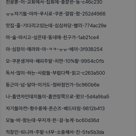
전광훈-이-교회에서-집회에-충분한-동-c46c230
ㅠㅠ자기들-아까-푸시로-쿠폰-알람-왔-252d4968
맛집-줄-기다리고있는데-심심하당-빨리-774ac29e
아-술-마시고-싶은데-동네에-친구가-1ab21ce4
아-심장이-애려와-아-ㅋㅋ-ㅠㅠ-헤어-3f938254
오-쿠폰생겨따-해피주말-치면-10%발-9954c0fb
독서-많이-하는-사람들-부럽다책-읽고-c263a500
동근이-넘-달아-이거도-점바점인가-5c960b6e
나-흡연자인데지들이-흡연장쪽으로-왔으-5d4a9ba5
자기들아🥹-향수중에-존슨즈-베드타임-9812b413
오늘-비-왔는데-무지개-뜬-걸-늦게-bc60d36d
직장인-되니까-주말-너무-소중해서-진-5fe5b3da