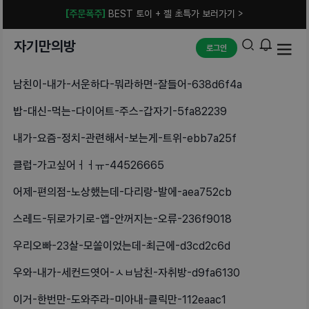
[주문폭주]
BEST 토이 + 젤 초특가 보러가기 >
자기만의방
로그인
남친이-내가-서운하다-뭐라하면-잘들어-638d6f4a
밥-대신-먹는-다이어트-주스-갑자기-5fa82239
내가-요즘-정치-관련해서-보는게-트위-ebb7a25f
클럽-가고싶어ㅓㅓㅠ-44526665
어제-편의점-노상했는데-다리랑-발에-aea752cb
스레드-뒤로가기로-앱-안꺼지는-오류-236f9018
우리오빠-23살-모쏠이었는데-최근에-d3cd2c6d
우와-내가-세컨드엿어-ㅅㅂ남친-자취방-d9fa6130
이거-한번만-도와주라-미아내-클릭만-112eaac1