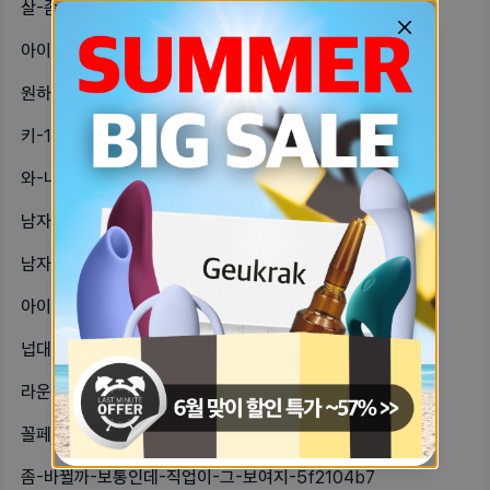
살-좀-빼고-체지방-근육-늘리고-지팔-f4cc64f9
아이돌은-돈-펑펑관히에-써서저렇게-된-e63107a2
원하는-거-다-하구-살랭-c72a16dc
키-170넘는-자기들-발-크기-좀-알-83a8f0cc
와-나-원래-카페인-먹는다고-이렇기-520d17a
남자친구가-다른-여자한테예쁘다귀엽다공-154b95f2
남자들도-헤어지거나-썸-끝나면장문으로-fec53540
아이돌-그만-바야지자꾸-저렇게-되고-b78befe
넙대대는-살빠지면-대나-시술이낫나-e999d50a
라운드숄더-헹스하면-고쳐져-7c78061b
꼴페미가-뭔뜻임-de2d9014
좀-바뀔까-보통인데-직업이-그-보여지-5f2104b7