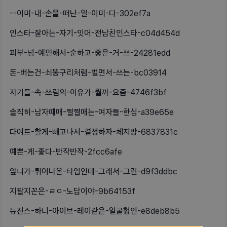
--이미-내-손을-떠난-일-이미-다-302ef7a
인스타-잘아는-자기-잇어-전남친인스타-c04d454d
피부-넘-예민해서-순하고-좋은-거-쓰-24281edd
돈-버는건-쇠똥구리처럼-벌면서-쓰는-bc03914
자기들-속-쓰림의-이유가-뭘까-요즘-4746f3bf
솔직히-남자때매-쩔쩔매는-여자들-한심-a39e65e
다여트-할게-빼고나서-결정하자-체지방-6837831c
예쁜-게-좋다-반작반작-2fcc6afe
앞니가-튀어나온-타입인데-그래서-그런-d9f3ddbc
지팔지꼰은-ㄹㅇ-노답이야-9b64153f
뉴진스-하니-아이브-레이같은-얼굴형인-e8deb8b5