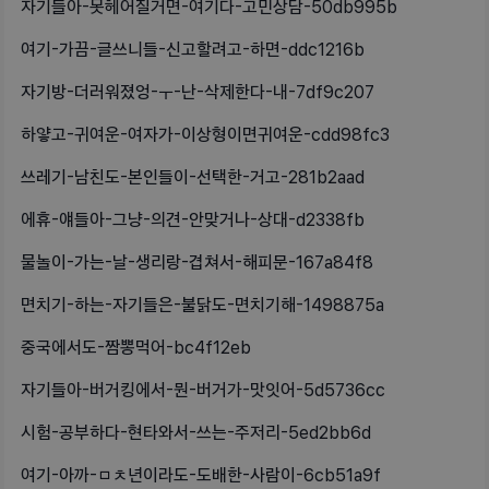
자기들아-못헤어질거면-여기다-고민상담-50db995b
여기-가끔-글쓰니들-신고할려고-하면-ddc1216b
자기방-더러워졌엉-ㅜ-난-삭제한다-내-7df9c207
하얗고-귀여운-여자가-이상형이면귀여운-cdd98fc3
쓰레기-남친도-본인들이-선택한-거고-281b2aad
에휴-얘들아-그냥-의견-안맞거나-상대-d2338fb
물놀이-가는-날-생리랑-겹쳐서-해피문-167a84f8
면치기-하는-자기들은-불닭도-면치기해-1498875a
중국에서도-짬뽕먹어-bc4f12eb
자기들아-버거킹에서-뭔-버거가-맛잇어-5d5736cc
시험-공부하다-현타와서-쓰는-주저리-5ed2bb6d
여기-아까-ㅁㅊ년이라도-도배한-사람이-6cb51a9f