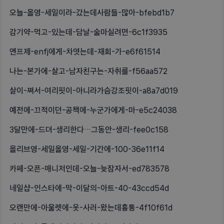
오늘-올영-세일이라-갔는데사람들-많아-bfebd1b7
감기약-먹고-있는데-담날-술마실려면-6c1f3935
엔프제-enfj에게-차엿는데-재회-가-e6f61514
나는-본가에-살고-남자친구는-자취를-f56aa572
살이-쪄서-여리핏이-아니라가슴강조핏이-a8a7d019
예전에-끄적이던-공책에-누군가에게-마-e5c24038
3달만에-드뎌-생리한다…그동안-생리-fee0c158
올리브영-세일올영-세일-기간에-100-36e11f14
카페-오픈-매니저인데-오늘-늦잠자서-ed783578
네일샵-인스타에-막-이달의-아트-40-43ccd54d
오랜만에-아울렛에-옷-사러-왔는데흉통-4f10f61d