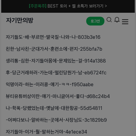
[주문폭주]
BEST 토이 + 젤 초특가 보러가기 >
자기만의방
로그인
자기들도-배-부르면-딸국질-나와-나-803b3e16
친한-남사친-군대가서-훈련소에-편지-255bfa7b
생리통-심한-자기들아몸에-문제있는-걸-914a1388
후-당근거래하러-가는데-떨린당뭔가-남-eb6724fc
익명이라-하는-이러콩-얘기-ㅋㅋ-f950aabe
뷰티유튜버상이란-얘기-마니글어서-좋다-d68c24b4
나-학폭-당했었는데-옛날에-대한항공-55d54811
-어쩌다보니-알바하는-곳에서-사장님도-3c1829b9
자기들아-이거-뭘-말하는거야-4e1ece34