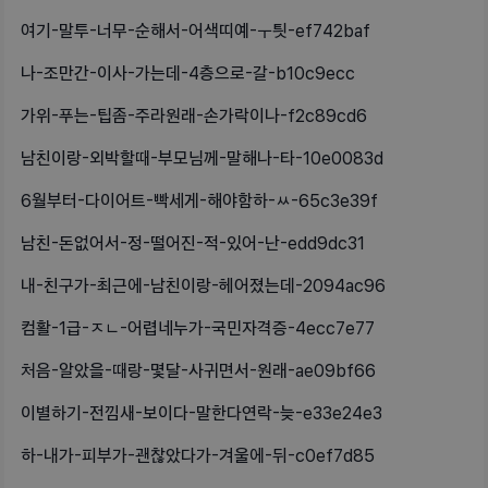
여기-말투-너무-순해서-어색띠예-ㅜ틧-ef742baf
나-조만간-이사-가는데-4층으로-갈-b10c9ecc
가위-푸는-팁좀-주라원래-손가락이나-f2c89cd6
남친이랑-외박할때-부모님께-말해나-타-10e0083d
6월부터-다이어트-빡세게-해야함하-ㅆ-65c3e39f
남친-돈없어서-정-떨어진-적-있어-난-edd9dc31
내-친구가-최근에-남친이랑-헤어졌는데-2094ac96
컴활-1급-ㅈㄴ-어렵네누가-국민자격증-4ecc7e77
처음-알았을-때랑-몇달-사귀면서-원래-ae09bf66
이별하기-전낌새-보이다-말한다연락-늦-e33e24e3
하-내가-피부가-괜찮았다가-겨울에-뒤-c0ef7d85