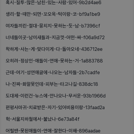
혹시-질투-많은-남친-있는-사람-있어-9b2d4ae6
생리-할-때만-되면-꼬오옥-턱이랑-코-bf9a1be9
여자들끼린-절대-뭉치지-못하는-듯-남-b7396cf
너네들이곳-남미새들과-지금껏-어떤-싸-f06a9d72
착하게-사는-게-맞다이게-다-돌아오네-436712ee
오히려-정상인-애들이-연애-못하는-거-1a883788
근데-여기-성연애글에-나오는-남자들-2b7cadfe
나-진짜-화알못인데-피부는-타고나길-838dc18
도대체-이런건-뉴스에-안나오나-무서운-93b1966d
편평사마귀-치료받은-자기-있어비용이랑-13faad2a
헉-서울지하철에서-불났나-6e73a84f
어릴땐-못된애들이-연애-잘한다-이해-896aadae