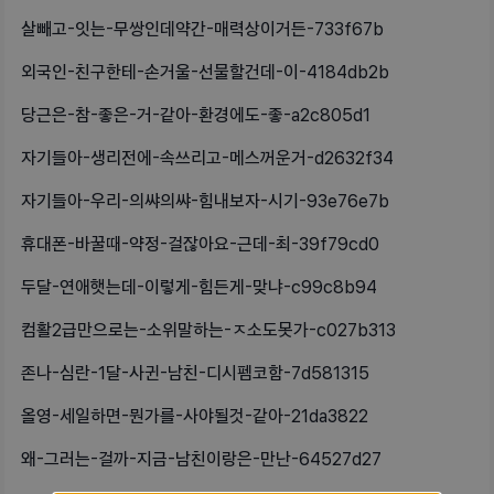
살빼고-잇는-무쌍인데약간-매력상이거든-733f67b
외국인-친구한테-손거울-선물할건데-이-4184db2b
당근은-참-좋은-거-같아-환경에도-좋-a2c805d1
자기들아-생리전에-속쓰리고-메스꺼운거-d2632f34
자기들아-우리-의쌰의쌰-힘내보자-시기-93e76e7b
휴대폰-바꿀때-약정-걸잖아요-근데-최-39f79cd0
두달-연애햇는데-이렇게-힘든게-맞냐-c99c8b94
컴활2급만으로는-소위말하는-ㅈ소도못가-c027b313
존나-심란-1달-사귄-남친-디시펨코함-7d581315
올영-세일하면-뭔가를-사야될것-같아-21da3822
왜-그러는-걸까-지금-남친이랑은-만난-64527d27