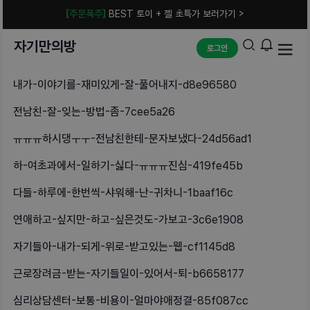
[주문폭주]
BEST 토이 + 젤 초특가 보러가기 >
자기만의방
로그인
내가-이야기를-재미있게-잘-풀어내지-d8e96580
전남친-잘-잊는-방법-좀-7cee5a26
ㅠㅠㅠ하시댕ㅜㅜ-전남친한테-문자보냈다-24d56ad1
하-여초과에서-일하기-싫다-ㅠㅠㅠ진심-419fe45b
다들-하루에-한번씩-샤워해-난-귀차니-1baaf16c
연애하고-싶지만-하고-싶은것도-가보고-3c6e1908
자기들아-내가-되게-위로-받고있는-웹-cf1145d8
근로장려금-받는-자기들일이-있어서-퇴-b6658177
심리상담센터-보통-비용이-얼마야애정결-85f087cc