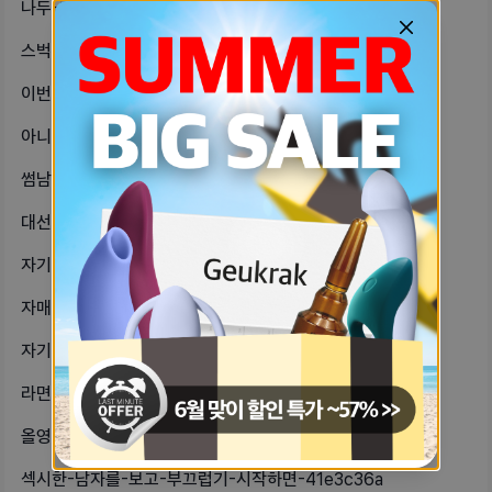
나두-자기방-응가다-9c36ab84
스벅-딸기라떼-쿠폰받앗는데-ㅂㄹ야예전-9f3a3131
이번주에-성수에-일보러가서-약간-꾸안-74661f60
아니-오늘-바람-왜이래-자전거-타는데-5a5cac86
썸남이랑-이번-대선투표-이야기했다가-1f4d51dc
대선기간이고-직후라-그런가-자기방-하-48fb7951
자기들-당근좋아해-근데-이렇게-큰당근-f22ebabb
자매들-보면-언니는-약간-성숙한상이고-b9fa3b8e
자기들아-오늘-밖에-바람은-많이-불지-dc12e052
라면-파스타-순두부찌개뭐먹을깡-b4d2ced0
올영에서-7만원-이상-만원-할인-10-6f4dd98a
섹시한-남자를-보고-부끄럽기-시작하면-41e3c36a