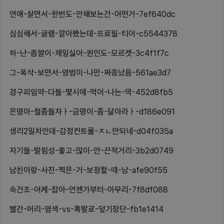
연애-살면서-한번도-안해보는건-어떤거-7ef640dc
심심해서-글램-깔아봤는데-프로필-티어-c5544378
하-난-좁쌀이-제일싫어-원인도-모르겟-3c4f1f7c
그-폭삭-보면서-영범이-나만-짜증났음-561ae3d7
경구피임약-다들-몇시에-먹어-나는-딱-452d8fb5
은명아-철좀들자ㅏ-금명이-좀-닮아라ㅏ-d186e091
생리2일차인데-감정컨트롤-ㅈㄴ안되네-d04f035a
자기들-발림성-좋고-많이-안-끈적거리-3b2d0749
남친이랑-사진-찍은-거-보정할-때-남-afe90f55
속건조-어케-잡아-언젠가부터-아무리-7f8df088
빨간-머리-염색-vs-흑발로-덮기장단-fb1e1414