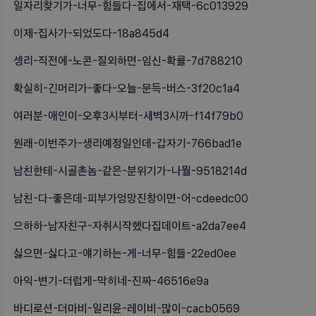
일자리찾기가-너무-힘들다-집에서-재택-6c013929
이제-집사가-되었도다-18a845d4
셍리-직전에-노콘-질외하면-임신-확률-7d788210
확실히-긴머리가-좋다-오늘-문득-버스-3f20c1a4
여러분-애인이-오후3시부터-새벽3시까-f14f79b0
원래-이번주가-생리예정일인데-갑자기-766bad1e
남친한테-시골촌놈-같은-분위기가-나뭘-9518214d
남친-다-좋은데-피부가엉망진창이면-어-cdeedc00
으하하-남자친구-자취시작했다집데이트-a2da7ee4
싫으면-싫다고-얘기하는-게-너무-힘들-22ed0ee
아익-변기-더럽게-막히네-진짜-46516e9a
바디로션-더마비-일리윤-레이비-많이-cacb0569