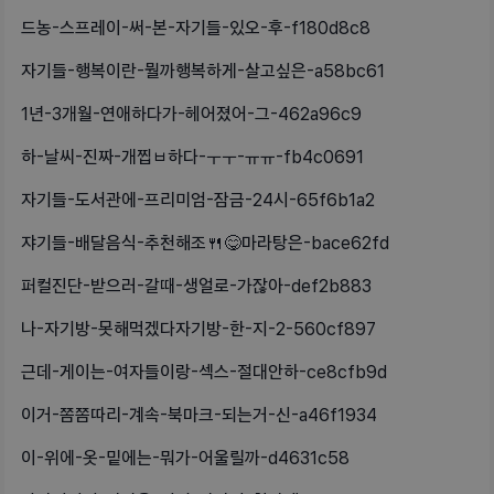
드농-스프레이-써-본-자기들-있오-후-f180d8c8
자기들-행복이란-뭘까행복하게-살고싶은-a58bc61
1년-3개월-연애하다가-헤어졌어-그-462a96c9
하-날씨-진짜-개찝ㅂ하다-ㅜㅜ-ㅠㅠ-fb4c0691
자기들-도서관에-프리미엄-잠금-24시-65f6b1a2
쟈기들-배달음식-추천해조🍴😋마라탕은-bace62fd
퍼컬진단-받으러-갈때-생얼로-가잖아-def2b883
나-자기방-못해먹겠다자기방-한-지-2-560cf897
근데-게이는-여자들이랑-섹스-절대안하-ce8cfb9d
이거-쫌쫌따리-계속-북마크-되는거-신-a46f1934
이-위에-옷-밑에는-뭐가-어울릴까-d4631c58