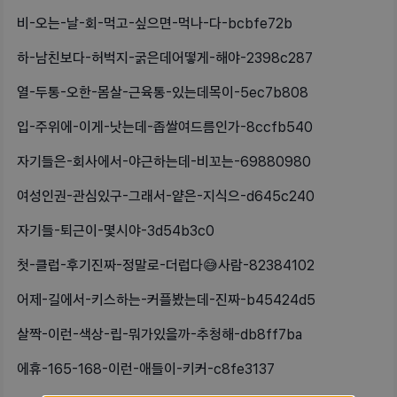
비-오는-날-회-먹고-싶으면-먹나-다-bcbfe72b
하-남친보다-허벅지-굵은데어떻게-해야-2398c287
열-두통-오한-몸살-근육통-있는데목이-5ec7b808
입-주위에-이게-낫는데-좁쌀여드름인가-8ccfb540
자기들은-회사에서-야근하는데-비꼬는-69880980
여성인권-관심있구-그래서-얕은-지식으-d645c240
자기들-퇴근이-몇시야-3d54b3c0
첫-클럽-후기진짜-정말로-더럽다😅사람-82384102
어제-길에서-키스하는-커플봤는데-진짜-b45424d5
살짝-이런-색상-립-뭐가있을까-추청해-db8ff7ba
에휴-165-168-이런-애들이-키커-c8fe3137