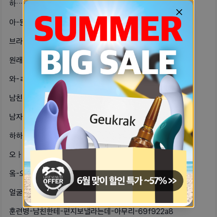
하…-내-남자친구-저-싸가지-없는-말-c826b1b4
아-뭔가-미신-안-믿는데-생생한-꿈은-745ab514
브라-샀는데뽕브라도-아님-과하게-모으-a0f220fc
원래-친구사이-전부터-알고-지낸-사이-c7888f3b
와-ㄹㅈㄷ-병신년-밤샘-겅부할라고커피-7bc4867f
남친이-나랑-사귀는동안-날-사랑하지않-9b036c7a
남자친구-어머님-선물-뭘-드려야-할까-21a71682
하하-오늘-소음순-수술한다엄마가-겁나-5e4af33b
오ㅏ-클리자위하다가-3분만에감-ㅋㅋㅋ-607b997f
옼-오늘-남친이랑-첨해밧는디-목졸려서-fafcc7fb
얼굴은-잘생겻는데-ㄹㅇㅈ-원ㅂ닮음-키-826a860f
훈련병-남친한테-편지보낼라는데-아무리-69f922a8