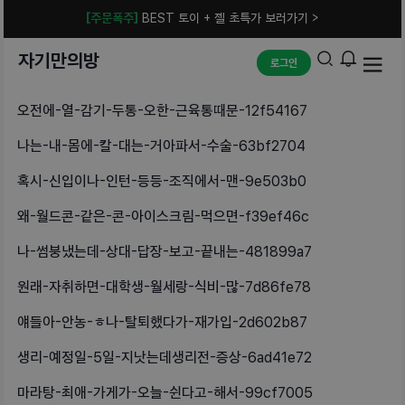
[주문폭주]
BEST 토이 + 젤 초특가 보러가기 >
자기만의방
로그인
오전에-열-감기-두통-오한-근육통때문-12f54167
나는-내-몸에-칼-대는-거아파서-수술-63bf2704
혹시-신입이나-인턴-등등-조직에서-맨-9e503b0
왜-월드콘-같은-콘-아이스크림-먹으면-f39ef46c
나-썸붕냈는데-상대-답장-보고-끝내는-481899a7
원래-자취하면-대학생-월세랑-식비-많-7d86fe78
얘들아-안농-ㅎ나-탈퇴했다가-재가입-2d602b87
생리-예정일-5일-지낫는데생리전-증상-6ad41e72
마라탕-최애-가게가-오늘-쉰다고-해서-99cf7005