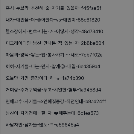
혹시-누브라-추천해-줄-자기들-있을까-f45fae5f
내가-애인을-더-좋아한다-vs-애인이-88c61820
헬스장에서-번호-따는-거-어떻게-생각-48d73410
디그레이디인-남친-만나본-적-있는-자-2b8be694
마음의-양식-쌓는-법-봉사하기…-새로-7cb7f02e
히히-자기들-나는-먼저-잘게😉-내일-6ed359a4
오늘만-가면-종강이다-하-ㅠ-1a74b390
거미랑-주거구역을-두고-치열한-혈투-1a9458d4
연애고수-자기들-조언해줘종강-직전인데-b8ad24ff
남친이-자기전에--잘-자-❤️해주는데-6c1ea573
하남자인-남자들-많노-ㅋ-e59645a4