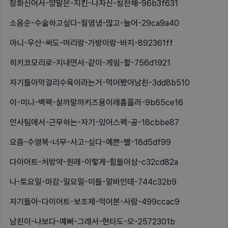
장화신어서-양말은-지킨-나자신-칭찬해-96b3f631
소음순-수술하고싶다-질염냉-많고-늘어-29ca9a40
아니-우산-써도-머리랑-가방이랑-바지-892361ff
히키코모리로-지내면서-같이-게임-할-756d1921
자기들아막걸리수육이라는거-먹어봤어남친-3dd8b510
이-미니-백팩-살까말까키즈용이래홈플러-9b65ce16
인사팀에서-근무하는-자기-있어스펙-공-18cbbe87
요즘-수영복-너무-사고-싶다-예쁜-빨-18d5df99
다이어트-처방약-원래-이렇게-힘들어삼-c32cd82a
나-토요일-마감-일요일-미들-알바인데-744c32b9
자기들아-다이어트-보조제-먹어본-사람-499ccac9
남친이-나보다-예뻐-그래서-현타도-오-2572301b