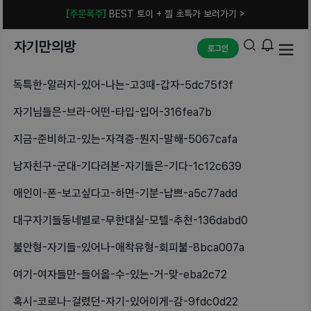
[주문폭주]
BEST 토이 + 젤 초특가 보러가기 >
자기만의방
로그인
독특한-알러지-있어-나는-고3때-갑자-5dc75f3f
자기님들은-브라-어떤-타입-입어-316fea7b
지금-준비하고-있는-자격증-뭔지-말해-5067cafa
남자친구-군대-기다려본-자기들은-기다-1c12c639
애인이-폰-보고싶다고-하면-기분-납쁘-a5c77add
대구자기들동네별로-무한대실-모텔-추천-136dabd0
불안형-자기들-있어나-애착유형-회피불-8bca007a
여기-여자들만-들어올-수-있는-거-맞-eba2c72
혹시-코로나-걸렸던-자기-있어이게-감-9fdc0d22