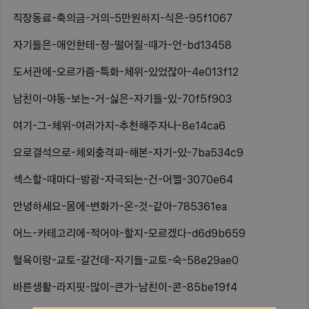
직장동료-축의금-거의-5만원하지-식은-95f1067
자기들은-애인한테-정-떨어질-때가-언-bd13458
도서관에-오르가즘-특화-체위-있었잖아-4e013f12
남친이-야동-보는-거-싫은-자기들-있-70f5f903
여기-그-체위-여러가지-추천해주자나-8e14ca6
요로결석으로-체외충격파-해본-자기-있-7ba534c9
섹스할-때마다-방광-자극되는-건-어쩔-3070e64
안녕하세요-몸에-변화가-온-것-같아-785361ea
어느-카테고리에-적어야-할지-모르겠다-d6d9b659
혈육이랑-교토-갈건데-자기들-교토-숙-58e29ae0
바른생활-라지핏-많이-큰가-남친이-콘-85be19f4