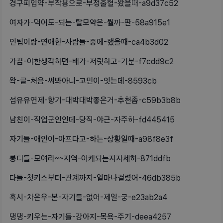
경구피임약-부작용으로-부정출혈-왔을때-a9d37c52
여자가-먹어도-되는-탈모약은-뭘까-판-58a915e1
인팁이랑-연애한-사람들-중에-했을때-ca4b3d02
가끔-야한생각하면-배가-저릿하고-기분-f7cdd9c2
왁-글-처음-써봐아니-고민이-잇는데-8593cb
섬유유연제-향기-대박대박좋은거-추천좀-c59b3b8b
남친이-직업군인인데-당직-야근-자주하-fd445415
자기들-애인이-아프다고-하는-상황일때-a98f8e3f
롱디들-모여라~~지역-어케되는지자세히-871ddfb
다들-첫키스부터-관계까지-얼마나걸렸어-46db385b
혹시-차은우-본-자기들-없어-제일-궁-e23ab2a4
댕댕-키우는-자기들-강아지-목욕-주기-deea4257