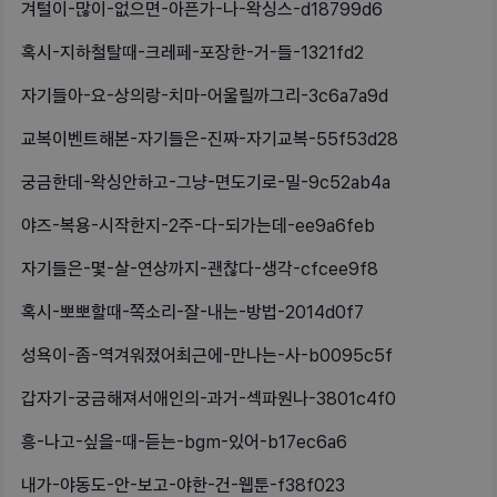
겨털이-많이-없으면-아픈가-나-왁싱스-d18799d6
혹시-지하철탈때-크레페-포장한-거-들-1321fd2
자기들아-요-상의랑-치마-어울릴까그리-3c6a7a9d
교복이벤트해본-자기들은-진짜-자기교복-55f53d28
궁금한데-왁싱안하고-그냥-면도기로-밀-9c52ab4a
야즈-복용-시작한지-2주-다-되가는데-ee9a6feb
자기들은-몇-살-연상까지-괜찮다-생각-cfcee9f8
혹시-뽀뽀할때-쪽소리-잘-내는-방법-2014d0f7
성욕이-좀-역겨워졌어최근에-만나는-사-b0095c5f
갑자기-궁금해져서애인의-과거-섹파원나-3801c4f0
흥-나고-싶을-때-듣는-bgm-있어-b17ec6a6
내가-야동도-안-보고-야한-건-웹툰-f38f023