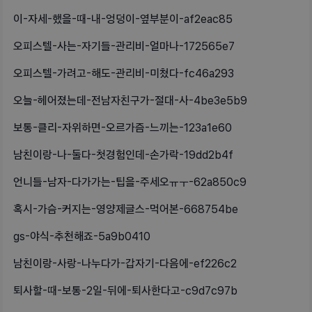
이-자세-했을-때-내-엉덩이-옆부분이-af2eac85
오피스텔-사는-자기들-관리비-얼마나-172565e7
오피스텔-가려고-해도-관리비-미쳤다-fc46a293
오늘-헤어졌는데-전남자친구가-절대-사-4be3e5b9
보통-클리-자위하면-오르가즘-느끼는-123a1e60
남친이랑-나-둘다-첫경험인데-손가락-19dd2b4f
언니들-남자-다가가는-팁을-주세오ㅠㅜ-62a850c9
혹시-가슴-커지는-영양제글스-먹어본-668754be
gs-야식-추천해죠-5a9b0410
남친이랑-사랑-나누다가-갑자기-다음에-ef226c2
퇴사할-때-보통-2일-뒤에-퇴사한다고-c9d7c97b