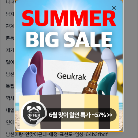
나-왁싱러인데-맨날-올누드하다가-이번-8c3d73f
남자친구-집들이로-남자친구-부모님이랑-3372ba61
관계하기-전에-소변-다-봤는데도-관계-e8769345
콘돔-낀-거랑-안-낀-거랑여자입장에서-ae284e3b
저가커피-말차라떼-추천-부탁드려요-🙏-30dafbe
털이-많은-편인데-레이저-하기엔-비싸-aee10bf6
남친-화났을때좀-시간을-주고-기다리고-465e5533
독립-을-하려고-하는데-어떻게-해야될-446e29fa
짝사랑-포기하는-방법이-뭘까-9449ed3b
내일-첫경험-할-것-같은데-남친도-내-bec7d65f
연애중인데-권태기인가봐ㅠ-3년-사귀었-4e87f189
남친이랑-안맞아근데-애정-표현도-엄청-64b3fbdf