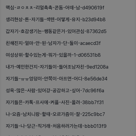
맥심-ㄹㅇㅊㅊ-리얼촉촉-콘돔-어때-남-d490619f
생리현상-튼-자기들-섹텐-어떻게-유지-b23d94b8
갑자기-호감생기는-행동같은거-있어관심-87362d5
친해진지-얼마-안-된-남자가-단-둘이-acaecd3f
여성상위-할수있는게-뭐가-있을까-1-d06531b8
내가-예민한건지-자기들이-들어조남자친-9ed1208a
자기들-ㅠㅠ엉덩이-안쪽이-아프면-어디-8e56de34
성욕-많은-사람-있어걍-공감하고-싶어-7dc96f6a
자기들은-카톡-프사에-커플-사진-올려-38bb7f31
나-요즘-남치니랑-할때-오르가즘이-잘-225c9bc7
자기들-나-당근-직거래-처음하러가는데-bbb013f9