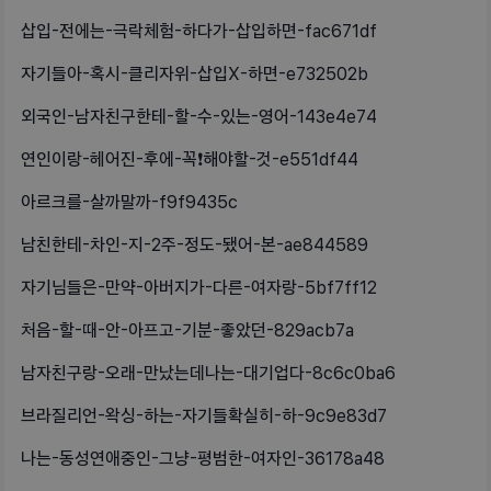
삽입-전에는-극락체험-하다가-삽입하면-fac671df
자기들아-혹시-클리자위-삽입X-하면-e732502b
외국인-남자친구한테-할-수-있는-영어-143e4e74
연인이랑-헤어진-후에-꼭❗️해야할-것-e551df44
아르크를-살까말까-f9f9435c
남친한테-차인-지-2주-정도-됐어-본-ae844589
자기님들은-만약-아버지가-다른-여자랑-5bf7ff12
처음-할-때-안-아프고-기분-좋았던-829acb7a
남자친구랑-오래-만났는데나는-대기업다-8c6c0ba6
브라질리언-왁싱-하는-자기들확실히-하-9c9e83d7
나는-동성연애중인-그냥-평범한-여자인-36178a48