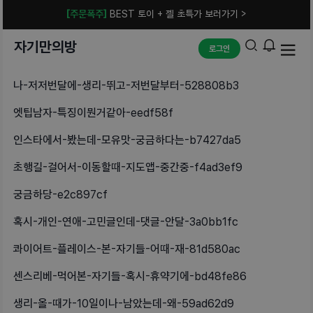
[주문폭주]
BEST 토이 + 젤 초특가 보러가기 >
자기만의방
로그인
나-저저번달에-생리-뛰고-저번달부터-528808b3
엣팁남자-특징이뭔거같아-eedf58f
인스타에서-봤는데-모유맛-궁금하다는-b7427da5
초행길-걸어서-이동할때-지도앱-중간중-f4ad3ef9
궁금하당-e2c897cf
혹시-개인-연애-고민글인데-댓글-안달-3a0bb1fc
콰이어트-플레이스-본-자기들-어때-재-81d580ac
센스리베-먹어본-자기들-혹시-휴약기에-bd48fe86
생리-올-때가-10일이나-남았는데-왜-59ad62d9