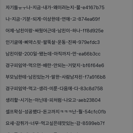
자기들ㅠㅜ나-지금-내가-왜이러는지-몰-e4167b75
나-지금-기분-되게-이상한데-연애-고-874ea69f
어제-남친이랑-싸웠어근데-남친이-하나-ff8d925e
인기글에-삐약스핏-팔뚝살-운동-진짜-979efdc3
남친이랑-200일-됐는데-아직까지-만-ea66b3cc
경구피임약-먹으면-배란-안되는-거맞지-bf6f64e6
부모님한테-남친있는거-말한-사람남자친-f7a916b8
경구피임약-먹고-생리-미룬-다음에-다-83c8d758
생리할-시기는-아닌데-피처럼-나오고-aeb23804
셀프왁싱-성공했다-돈고까지ㅋㅋㅋ난-뭘-54cfc0fb
요새-감튀가-너무-먹고싶은데맛있는-감-8599eb7f