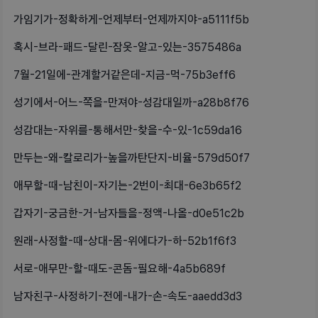
가임기가-정확하게-언제부터-언제까지야-a5111f5b
혹시-브라-패드-달린-잠옷-알고-있는-3575486a
7월-21일에-관계할거같은데-지금-먹-75b3eff6
성기에서-어느-쪽을-만져야-성감대일까-a28b8f76
성감대는-자위를-통해서만-찾을-수-있-1c59da16
만두는-왜-칼로리가-높을까탄단지-비율-579d50f7
애무할-때-남친이-자기는-2번이-최대-6e3b65f2
갑자기-궁금한-거-남자들을-정액-나올-d0e51c2b
원래-사정할-때-상대-몸-위에다가-하-52b1f6f3
서로-애무만-할-때도-콘돔-필요해-4a5b689f
남자친구-사정하기-전에-내가-손-속도-aaedd3d3