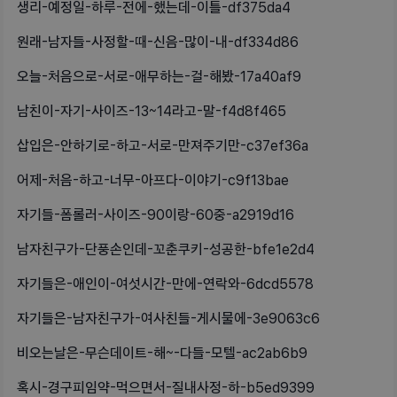
생리-예정일-하루-전에-했는데-이틀-df375da4
원래-남자들-사정할-때-신음-많이-내-df334d86
오늘-처음으로-서로-애무하는-걸-해봤-17a40af9
남친이-자기-사이즈-13~14라고-말-f4d8f465
삽입은-안하기로-하고-서로-만져주기만-c37ef36a
어제-처음-하고-너무-아프다-이야기-c9f13bae
자기들-폼롤러-사이즈-90이랑-60중-a2919d16
남자친구가-단풍손인데-꼬춘쿠키-성공한-bfe1e2d4
자기들은-애인이-여섯시간-만에-연락와-6dcd5578
자기들은-남자친구가-여사친들-게시물에-3e9063c6
비오는날은-무슨데이트-해~-다들-모텔-ac2ab6b9
혹시-경구피임약-먹으면서-질내사정-하-b5ed9399