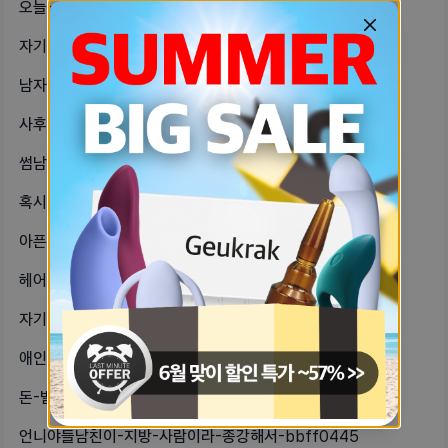
오늘-첫-경험-했는데-나-삽입-자위도-707f941d
자기들-생리-6일차에-방금-관계했는데-25b40b6d
남자친구가-흥분이나-발기는-잘하는데-ae74dbbc
사후피임약-먹고-주기-이상해져서-생리-4e6e5abb
썸남이랑-카톡하는데-무슨-대화를-해야-fad6f577
혹시-자기들-중에-편의점-알바인데-재-fa853eed
아픈데-남자친구가-금요일날-하자고-해-2813ab12
헤어모델-해본-쟈기들-약값만-받겠다는-6bb47ade
자기들-혹시-남자-코스튬은-다들-어디-bc664261
애인-있는-자기들다들-남자친구랑-나이-e22da3a2
돈-별로-안-들어가는-데이트-추천해죠-141a0ae3
언니야들남친이-지방-사람이라-종강해서-bbff0445