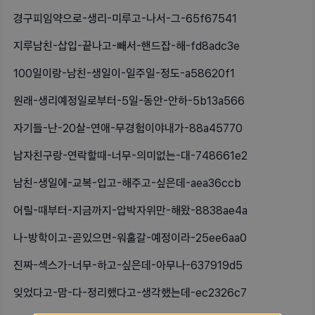
경구피임약으로-생리-미루고-나서-그-65f67541
지루남친-삽입-끝나고-빼서-핸드잡-해-fd8adc3e
100일이랑-남친-생일이-일주일-정도-a58620f1
원래-생리예정일로부터-5일-동안-안하-5b13a566
자기들-난-20살-연애-무경험이야내가-88a45770
남자친구랑-연락할때-너무-의미없는-대-748661e2
남친-생일에-교복-입고-해주고-싶은데-aea36ccb
어릴-때부터-지금까지-압박자위만-해왔-8838ae4a
나-방학이고-곧있으면-워홀갈-예정이라-25ee6aa0
진짜-섹스가-너무-하고-싶은데-아무나-637919d5
잊었다고-맘-다-정리했다고-생각했는데-ec2326c7