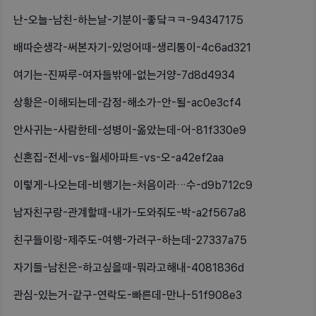
난-오늘-남친-하는날-기분이-좋닼ㅋㅋ-94347175
배따순생각-써본자기-있엉어때-생리통이-4c6ad321
여기는-진짜루-여자들밖에-없는거양-7d8d4934
상황은-이해되는데-감정-해소가-안-될-ac0e3cf4
안사귀는-사람한테-성병이-옮았는데-어-81f330e9
신혼집-전세-vs-월세아파트-vs-오-a42ef2aa
이렇게-나오는데-비행기는-처음이라…수-d9b712c9
남자친구랑-관계할때-내가-도와줘도-박-a2f567a8
친구들이랑-제주도-여행-가려구-하는데-27337a75
자기들-남친은-하고싶을때-뭐라고해내-4081836d
관심-있는거-같구-연락도-빠른데-만나-51f908e3