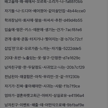
배고플때-왜-배에서-꼬르륵-소리가-나-fa88f0bb
자기들-나-드디어-헤어졌어-같이살던집-4b44cce0
학과장님이-회사에-말씀-하셔서-추천-d49d4b55
입술에-멍은-키스-때문에-생기는-건가-7acf8fe6
관계-중에-콘돔-터지거나-찢어지는-경-b70c72cf
삽입‘만’으로-오르가즘-느끼는-자기들-5222dde5
20대-초반-노출있는-옷-말구-단정한-d7e1629c
남자친구랑-한-두달정도-사귀었고-나는-20b7cf29
전남친이-재결합은-아직-무리인-것-같-fff230b
자기가-진짜-좋아해야만-사귀는-사람-f1b7f9ce
엄마가-결혼하랫고최근-아버지-상실로유-e4196a4
남자친구-이벤트-해줄-때-어떤식으로해-9bfbaf9e