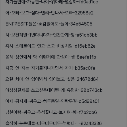
자기들연애-가능한-나이-위아래-몇살까-fd0ad1cc
아-오빠-보고-싶다-빨리-만나서-오빠-32958e2
ENFPESFP들은-호감없어도-둘이-34e54505
하-보건계열-1년다니다가-인간관계-망-a51cb3bb
혹시-스테로이드-연고-쓰고-화상처럼-df6eb62e
올해-성인돼서-막-이런거에-관심이-생-8eefe1fb
지금-안-자는-자기들지나가면서-자기-b35ac0fe
요런-치마-안-입어봐서-입어보고-싶은-24678d84
여성청결제를-쓰고싶은데어떤-게-유명한-98b743cb
어제-뒤지게-싸우고-하루종일-연락두절-c5d99a01
남친이랑-싸우고-추석끝나고-보자며-헤-f7b2cb6
솔직히-눈큰애들-너무너무너무-부럽다…-82a43336