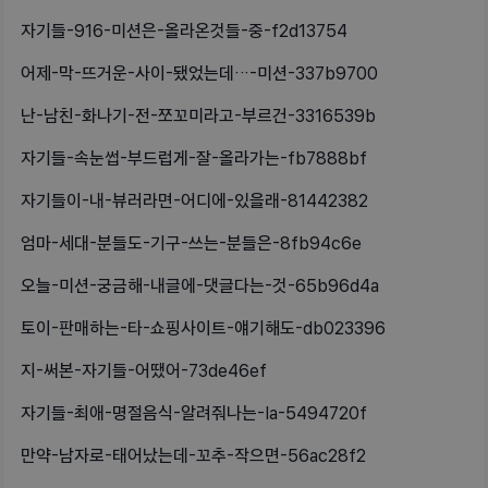
자기들-916-미션은-올라온것들-중-f2d13754
어제-막-뜨거운-사이-됐었는데…-미션-337b9700
난-남친-화나기-전-쪼꼬미라고-부르건-3316539b
자기들-속눈썹-부드럽게-잘-올라가는-fb7888bf
자기들이-내-뷰러라면-어디에-있을래-81442382
엄마-세대-분들도-기구-쓰는-분들은-8fb94c6e
오늘-미션-궁금해-내글에-댓글다는-것-65b96d4a
토이-판매하는-타-쇼핑사이트-얘기해도-db023396
지-써본-자기들-어땠어-73de46ef
자기들-최애-명절음식-알려줘나는-la-5494720f
만약-남자로-태어났는데-꼬추-작으면-56ac28f2