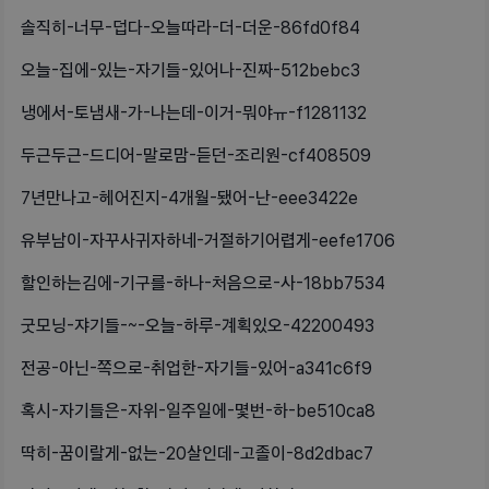
솔직히-너무-덥다-오늘따라-더-더운-86fd0f84
오늘-집에-있는-자기들-있어나-진짜-512bebc3
냉에서-토냄새-가-나는데-이거-뭐야ㅠ-f1281132
두근두근-드디어-말로맘-듣던-조리원-cf408509
7년만나고-헤어진지-4개월-됐어-난-eee3422e
유부남이-자꾸사귀자하네-거절하기어렵게-eefe1706
할인하는김에-기구를-하나-처음으로-사-18bb7534
굿모닝-쟈기들-~-오늘-하루-계획있오-42200493
전공-아닌-쪽으로-취업한-자기들-있어-a341c6f9
혹시-자기들은-자위-일주일에-몇번-하-be510ca8
딱히-꿈이랄게-없는-20살인데-고졸이-8d2dbac7