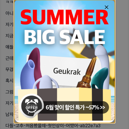
ㅋㅋㅋㅋ오늘-미션이-댓글-50개-글-be4b89da
아니-내-남친-자기-성욕-쎄다고-생각-3649e185
자기들-이번에-드라마-엄마친구아들-알-bc083df8
지금-남자친군-없지만-전에-남자친구가-98d5aa1a
얘들아-이거-미션-답글도-해당돼-2653b516
근데-댓글-삭제-어케-하는거야-다들-ebd744fb
무경험자의-궁금증-풀어줄-자기들~밥-ec14fa5e
혹시-교정용왁스-약국에도-팔까지금-추-65f88457
그럼-나-궁금한거-한가지-더-생겼어-65a1fb7a
자기들-연애-할때-어떤-스탈이야-17e7921b
남자가-꼭-가다실-맞아야-할까-남친잇-bc5a65cb
다들-고추-처음봤을때-첫인상이-어땠어-ab22e7a3