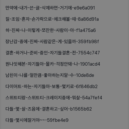
만약에-내가-쓴-글-삭제하면-거기에-e9e6a091
질-조임-혼자-손가락으로-체크해볼-때-8a86d91a
하-진짜-나-이렇게-쪼잔한-사람이-아-f1a475a6
장난감-중에-진짜-사람같은-게-있을까-359fb98f
결혼-하거나-준비-중인-자기들결혼-전-7554c747
원나잇해본-자기들아-몰카-걱정안돼-나-1901acd4
남친이-나를-얼만큼-좋아하는지알-수-10de8de
다이어트-하는-자기들아-보통-몇키로-6f846db2
스위트티랑-스위트티-크레이지중에-뭐살-54a7fef4
다들-몇-살-즈음에-결혼하고-싶어-b1565b62
다들-몇시에잘거야~~-59fbe4e9