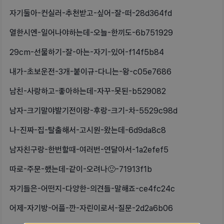
자기둘아-컨실러-추천받고-싶어-잘-떠-28d364fd
열한시엔-일어나야하는데-오늘-한끼도-6b751929
29cm-선물하기-잘-아는-자기-있어-f14f5b84
내가-초보운전-3개-붙이규-다니는-왕-c05e7686
남친-사랑하고-좋아하는데-자꾸-못된-b529082
남자-크기말야발기전이랑-후랑-크기-차-5529c98d
나-진짜-집-탈출해서-고시원-왔는데-6d9da8c8
남자친구랑-한번할때-여러번-연달아서-1a2efef5
따로-주문-했는데-같이-오려나🙂-71913f1b
자기들은-어떤지-다양한-의견들-말해죠-ce4fc24c
어제-자기방-어플-깐-자린이로서-질문-2d2a6b06