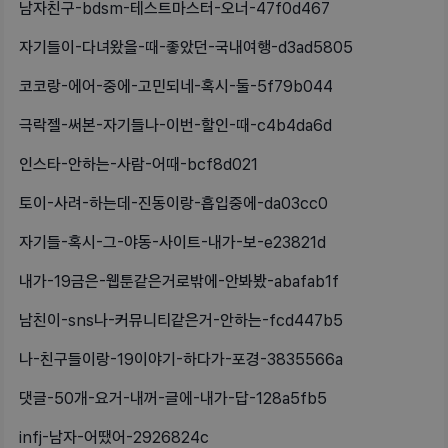
남자친구-bdsm-테스트마스터-오너-47f0d467
자기들이-다녀왔을-때-좋았던-국내여행-d3ad5805
코코랑-에어-중에-고민되네-혹시-둘-5f79b044
극락젤-써본-자기들나-이번-할인-때-c4b4da6d
인스타-안하는-사람-어때-bcf8d021
토이-사려-하는데-진동이랑-흡입중에-da03cc0
자기들-혹시-그-야동-사이트-내가-보-e23821d
내가-19금은-웹툰같은거로밖에-안봐봤-abafab1f
남친이-sns나-커뮤니티같은거-안하는-fcd447b5
나-친구들이랑-19이야기-하다가-포경-3835566a
댓글-50개-요거-내꺼-글에-내가-답-128a5fb5
infj-남자-어땠어-2926824c