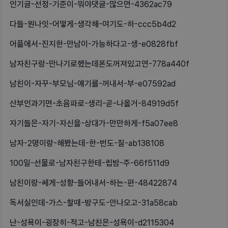
인기글-선정-기준이-뭐야댓글-많으면-4362ac79
다들-원나잇-어떻게-생각해-여기도-하-ccc5b4d2
어플에서-진지한-만남이-가능하다고-생-e0828fbf
남자친구랑-만나기로했는데폰도꺼져있고연-778a440f
남친이-자꾸-부모님-얘기를-꺼내서-부-e07592ad
산부인과기면-초음파로-생리-곧-나올거-84919d5f
자기들은-자기-자신을-상대가-만만하게-f5a07ee8
남자-2명이랑-해봤는데-한-번도-질-ab138108
100일-선물로-남자친구한테-립밤-주-66f511d9
남친이랑-쎄게-성향-들어내서-하는-편-48422874
독서실인데-가스-찰때-방구도-안나오고-31a58cab
난-성욕이-굉장히-적고-남친은-성욕이-d2115304