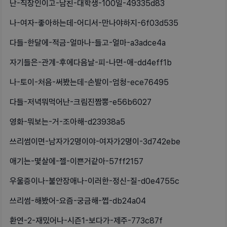
난-직장인이고-남친-대학생-100일-49335d83
나-여자-좋아하는데-어디서-만나야하지-6f03d535
다들-한달에-적금-얼마나-들고-얼마-a3adce4a
자기들은-관계-후에다음날-피-나면-애-dd4eff1b
나-토이-처음-써봤는데-손발이-엄청-ece76495
다들-저녁뭐먹어난-크림진짬뽕-e56b6027
영화-뭐보는-거-조아해-d23938a5
쓰리썸이면-남자가2명이야-여자가2명이-3d742ebe
애기는-몇살에-젤-이쁜거같아-57ff2157
우울증이나-불안장애나-이러한-정신-질-d0e4755c
쓰리썸-해봤어-요즘-궁금해-쩝-db24a04
환연-2-재밌어나-시즌1-보다가-제주-773c87f