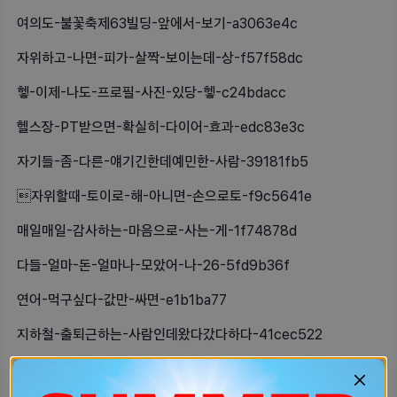
여의도-불꽃축제63빌딩-앞에서-보기-a3063e4c
자위하고-나면-피가-살짝-보이는데-상-f57f58dc
헿-이제-나도-프로필-사진-있당-헿-c24bdacc
헬스장-PT받으면-확실히-다이어-효과-edc83e3c
자기들-좀-다른-얘기긴한데예민한-사람-39181fb5
자위할때-토이로-해-아니면-손으로토-f9c5641e
매일매일-감사하는-마음으로-사는-게-1f74878d
다들-얼마-돈-얼마나-모았어-나-26-5fd9b36f
연어-먹구싶다-값만-싸면-e1b1ba77
지하철-출퇴근하는-사람인데왔다갔다하다-41cec522
넘-심심해서-자기방-구경중-14835c93