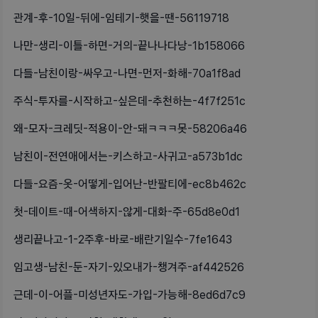
관계-후-10일-뒤에-임테기-햇을-땐-56119718
나만-생리-이틀-하면-거의-끝나나다낭-1b158066
다들-남친이랑-싸우고-나면-먼저-화해-70a1f8ad
주식-투자를-시작하고-싶은데-추천하는-4f7f251c
왜-모자-크레딧-적용이-안-돼ㅋㅋㅋ못-58206a46
남친이-전연애에서는-키스하고-사귀고-a573b1dc
다들-요즘-옷-어떻게-입어난-반팔티에-ec8b462c
첫-데이트-때-어색하지-않게-대화-주-65d8e0d1
생리끝나고-1-2주후-바로-배란기일수-7fe1643
임고생-남친-둔-자기-있오내가-챙겨주-af442526
근데-이-어플-미성년자도-가입-가능해-8ed6d7c9