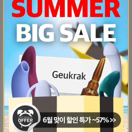
1년전에-연락하다가-잠수타버린-그것도-ebabba49
내가-9월-둘째주부터-알바를-하구있는-8b349fe2
재테크를-처음-시작하는데-어디서부터-a47fc112
쿠팡-가격변동-너무-심해서-눈치싸움하-92af6134
과자-머먹지-씨리얼-오감자-넘-고민-a7daee49
부산-해운대에서-바다-보며-카페-투어-9e6ed0e5
부산-해운대에서-바다-보며-카페-투어-b14ec47d
다들-취준-어떻게했어진짜-막막하다-9b265b4
뭐야-프로필-어떻게-바꿔아까-뱁새군단-e7fdf7d
남친이-자꾸-나한테-뭘-먹지-말라고-52f3cc6f
남친이빨에-치석이-있는걸-알게됬는데-add8381c
제품-후기-중에-자기방-구매후기-쓰면-1a3b1e68