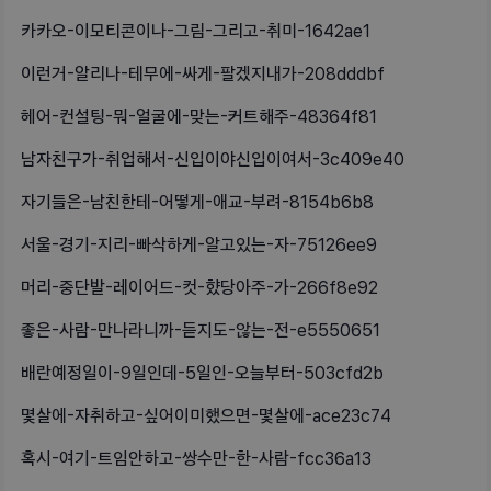
카카오-이모티콘이나-그림-그리고-취미-1642ae1
이런거-알리나-테무에-싸게-팔겠지내가-208dddbf
헤어-컨설팅-뭐-얼굴에-맞는-커트해주-48364f81
남자친구가-취업해서-신입이야신입이여서-3c409e40
자기들은-남친한테-어떻게-애교-부려-8154b6b8
서울-경기-지리-빠삭하게-알고있는-자-75126ee9
머리-중단발-레이어드-컷-햤당아주-가-266f8e92
좋은-사람-만나라니까-듣지도-않는-전-e5550651
배란예정일이-9일인데-5일인-오늘부터-503cfd2b
몇살에-자취하고-싶어이미했으면-몇살에-ace23c74
혹시-여기-트임안하고-쌍수만-한-사람-fcc36a13