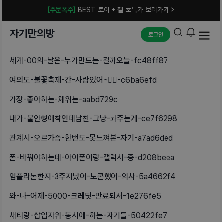
[주문폭주]
BEST 토이 + 젤 초특가 보러가기 >
자기만의방
로그인
세계-00의-날은-누가만드는-걸까오늘-fc48ff87
여의도-불꽃축제-간-사람있어~❤️‍🔥-c6ba6efd
가장-좋아하는-체위는-aabd729c
내가-불안형애착인데남친-그냥-놔주는게-ce7f6298
관계시-오르가즘-한번도-못느껴본-자기-a7ad6ded
폰-바꿔야하는데-아이폰이랑-갤럭시-중-d208beea
임플라논한지-3주지났어-노콘했어-의사-5a4662f4
와-나-어제-5000-크레딧-만료되서-1e276fe5
새티랑-삽입자위-동시에-하는-자기들-50422fe7