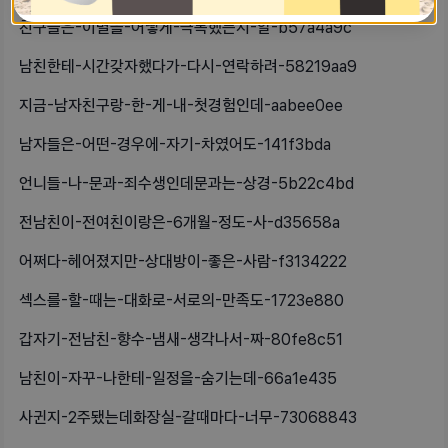
친구들은-이별을-어떻게-극복했는지-알-b57a4a9c
남친한테-시간갖자했다가-다시-연락하려-58219aa9
지금-남자친구랑-한-게-내-첫경험인데-aabee0ee
남자들은-어떤-경우에-자기-차였어도-141f3bda
언니들-나-문과-죄수생인데문과는-상경-5b22c4bd
전남친이-전여친이랑은-6개월-정도-사-d35658a
어쩌다-헤어졌지만-상대방이-좋은-사람-f3134222
섹스를-할-때는-대화로-서로의-만족도-1723e880
갑자기-전남친-향수-냄새-생각나서-짜-80fe8c51
남친이-자꾸-나한테-일정을-숨기는데-66a1e435
사귄지-2주됐는데화장실-갈때마다-너무-73068843