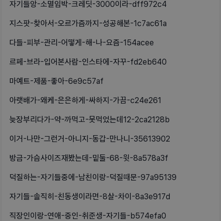
자기들앙-소멸임박-크레딧-3000이라-dff972c4
지스팟-찾아서-오르가즘까지-성공해본-1c7ac61a
다들-피부-관리-어떻게-해-나-요즘-154acee
르페-브라-입어본사람-인스타에-자꾸-fd2eb640
마예트-제품-좋아-6e9c57af
아랫배가-왜케-은은하게-싸하지-가끔-c24e261
늦장부리다가-약-까먹고-못먹었는데12-2ca2128b
이거-나만-그런거-아니지-동갑-만나니-35613902
방금-가슴사이즈재봤는데-밑둘-68-윗-8a578a3f
덕질하는-자기들중에-남친이랑-덕질때문-97a95139
자기들-솔직히-친동생이라면-8살-차이-8a3e917d
직장인이랑-연애-중인-취준생-자기들-b574efa0