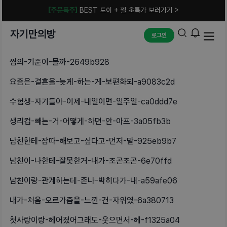
[주문폭주]
BEST 토이 + 젤 초특가 보러가기 >
자기만의방
로그인
썸의-기준이-몰까-2649b928
요즘은-결혼을-늦게-하는-게-보편화되-a9083c2d
수험생-자기들아-이제-내일이면-일주일-ca0ddd7e
생리컵-빼는-거-어떻게-하면-안-아프-3a05fb3b
남친한테-잠따-해보고-싶다고-먼저-말-925eb9b7
남친이-나한테-잘못한거-내가-조곤조곤-6e70ffd
남친이랑-관계하는데-존나-박히다가-내-a59afe06
내가-처음-오르가즘을-느낀-건-자위였-6a380713
첫사랑이랑-헤어졌어그래도-웃으면서-헤-f1325a04