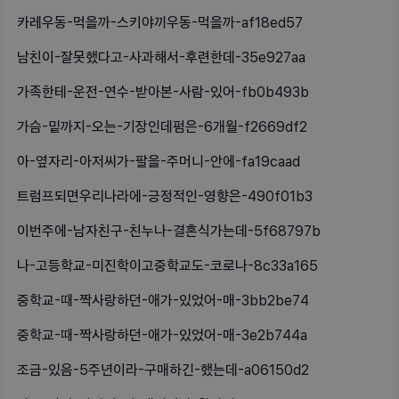
카레우동-먹을까-스키야끼우동-먹을까-af18ed57
남친이-잘못했다고-사과해서-후련한데-35e927aa
가족한테-운전-연수-받아본-사람-있어-fb0b493b
가슴-밑까지-오는-기장인데펌은-6개월-f2669df2
아-옆자리-아저씨가-팔을-주머니-안에-fa19caad
트럼프되면우리나라에-긍정적인-영향은-490f01b3
이번주에-남자친구-친누나-결혼식가는데-5f68797b
나-고등학교-미진학이고중학교도-코로나-8c33a165
중학교-때-짝사랑하던-애가-있었어-매-3bb2be74
중학교-때-짝사랑하던-애가-있었어-매-3e2b744a
조금-있음-5주년이라-구매하긴-했는데-a06150d2