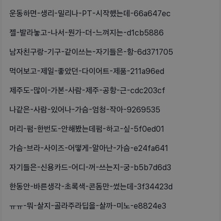
운동하면-생리-밀리나-PT-시작했는데-66a647ec
젤-발라놓고-나서-뭔가-더-느껴지는-d1cb5886
남자친구랑-기구-같이쓰는-자기들은-항-6d371705
먹어보고-제일-좋았던-다이어트-제품-211a96ed
제주도-많이-가본-사람-제주-공항-근-cdc203cf
나같은-사람-있어나-가슴-엄청-작아-9269535
머리-펌-한번도-안해봤는데펌-하고-싶-5f0ed01
가슴-브라-사이즈-어떻게-알아난-가슴-e24fa641
자기들은-신용카드-어디-꺼-쓰는지-궁-b5b7d6d3
한동안-바른생각-초록색-콘돔만-썼는데-3f34423d
ㅠㅠ-뭐-살지-골라주라딥을-살까-미노-e8824e3