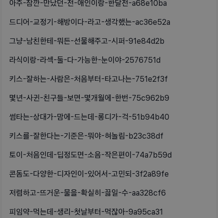
아주-잠깐-만났던-전-애인이랑-한달전-a68e10ba
드디어-교정기-해방이다-라고-생각했는-ac36e52a
그냥-남친한테-뭐든-선물해주고-시퍼-91e84d2b
라식이랑-라섹-둘-다-가능한-눈이야-2576751d
키스-잘하는-사람은-처음부터-타고나는-751e2f3f
몇년-사귄-친구들-보면-몇개월에-한번-75c962b9
썸타는-상대가-맘에-드는데-롱디가-걱-51b94b40
키스를-잘한다는-기준은-뭐야-혀놀림-b23c38df
토이-처음인데-딥정도면-소음-작은편이-74a7b59d
콘돔도-다양한-디자인이-있어서-고민되-3f2a89fe
저렴하고-뜨거운-물을-확실히-끓일-수-aa328cf6
피임약-먹는데-생리-첫날부터-먹잖아-9a95ca31