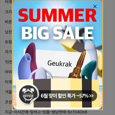
어제-생리-시작했는데-오늘-2일차잖아-cf59c084
크리스마스날-남친-안-만나는-자기-있-f9ab2d1d
바른생각-러브젤-오때요-ab57a08e
남친이-단체사진에서-여자-옆에-앉아있-8de6da6a
트럼프가-당선되몀-우리나라-어떻게돼나-99b8653b
자기들-💩-이-대부분-4일에-한번-이-bb982b63
10번-섹스-중-5번은-오르가즘진동기-cc468a5
아이폰도-배터리-없어서-꺼지면-전호ㅓ-312ec8b3
이게-생리중인지-모르겠어내가-다낭성이-891105b9
겨울에-따뜻하게-연애하고-싶었는데-덥-2ec87793
코성형하면-살도-더-빠져보이나-코가-cc61595d
지금-이시간에-일하고-있을-썸남한테-6c1040b6