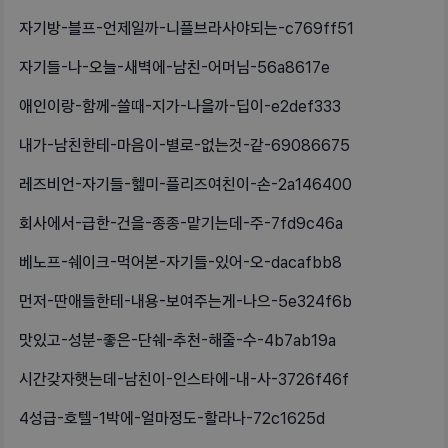
자기방-블프-언제일까-니플브라사야되는-c769ff51
자기들-나-오늘-새벽에-남친-어머님-56a8617e
애인이랑-함께-쓸때-지가-나을까-딥이-e2def333
내가-남친한테-마음이-별로-없는것-같-69086675
레즈비언-자기들-헲미-플리즈여친이-손-2a146400
회사에서-급한-건을-종종-맡기는데-주-7fd9c46a
베노프-쉐이크-먹어본-자기들-있어-오-dacafbb8
먼저-딴애들한테-내용-보여주는게-나으-5e324f6b
맛있고-성분-좋은-단쉐-추천-해줄-수-4b7ab19a
시간갖자햇는데-남친이-인스타에-내-사-3726f46f
4성급-호텔-1박에-얼마정도-할라나-72c1625d