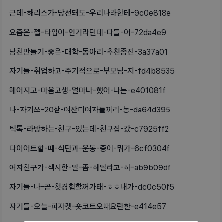
근데-해리스가-당선돼도-우리나라한테-9c0e818e
요즘은-젤-타입이-인기라던데-다들-어-72da4e9
남친만들기-좋은-대학-동아리-추천좀진-3a37a01
자기들-취업하고-주기적으로-부모님-지-fd4b8535
헤어지고-마음고생-얼마나-했어-나는-e401081f
나-자기쓰-20살-여잔디여자들끼리-농-da64d395
틱톡-라방하는-친구-있는데-친구집-갔-c7925ff2
다이어트할-때-식단과-운동-중에-뭐가-6cf0304f
여자친구가-섹시한-말-좀-해달라고-하-ab9b09df
자기들-나-곧-첫경험할꺼가태-ㅎㅎ내가-dc0c50f5
자기들-오늘-퍼자켓-숏코트오때요란한-e414e57