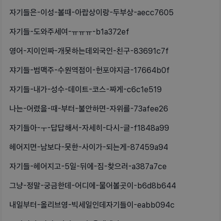
자기들은-이성-볼때-아랍상이랑-두부상-aecc7605
자기들-도와주세여-ㅠㅠㅠ-b1a372ef
영어-지이인짜-개못하는데외국인-친구-83691c7f
쟈기들-범맥주-수원역점이-헌포야지금-17664b0f
자기들-내가-성수-데이트-코스-짜게-c6c1e519
나는-어렸을-때-부터-불안하면-자위를-73afee26
자기들아-ㅜ-답답해서-자세히-다시-글-f1848a99
헤어지면-남보다-못한-사이가-되는게-87459a94
자기들-헤어지고-5일-뒤에-짐-찾으러-a387a7ce
그냥-정말-궁금한데-어디에-물어볼곳이-b6d8b644
내일부터-올리브영-빅세일인데자기들이-eabb094c