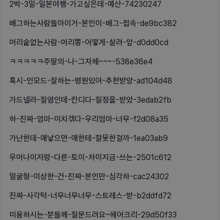
2박-3일-일본여행-가고싶은데-예산-74230247
배그하는사람들아이거-본인이-배그-접속-de9bc382
머리숱없는사람-머리뽕-어떻게-살려-앞-d0dd0cd
ㅋㅋㅋㅋㅋ주말의-나-그자체~~~-538e36e4
혹시-인모드-잘하는-병원있어-추천받앙-ad104d48
가드넬라-질염인데-칸디다-질정을-받았-3edab2fb
하-진짜-엄마-미치겎다-우리엄마-너무-f2d08a35
가난한데-애낳으면-애한테-잘못한걸까-1ea03ab9
우머나이저랑-다른-토이-차이지금-쓰는-2501c612
얼굴형-이상한-건-진짜-본인만-심각하-cac24302
진짜-사각턱-너무너무너무-스트레스-받-b2ddfd72
미용하시는-분들께-질문드려요~헤어크리-29d50f33