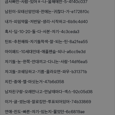
금사빠인-사람-있어ㅎ-나-올해에만-5-4f40c037
남친이-모태신앙인데-전에는-귀찮다-가-e1728f0c
내가-피임약을-저번달-생리-시작하고-6b9c4d40
혹시-딥-10-20-둘-다-사본-자기-4c3ceda3
틴트-추천해줘-자기들착색-잘-되는-틴-8a2fea55
아이패드-10세대인데-애플펜슬-되나-a6cc9e3d
자기들-눈-한쪽-안대끼고-다니는-사람-14df6ea5
자긔들-코쉐딩하고-기름-올라오면-파우-b31371b
치킨-중에-젤-마싯는거-47b6d358
남자친구랑-오래만나고-만날때마다-섹스-92c05d38
이거-글-썼는데-잘로킹만-투표되어있어-74b33869
연애-진도-빠른-자기-있는지-물었던-6c6819ae