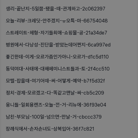
생리-끝난지-5일쯤-됐을-때-관계하고-2c062397
오늘-리뷰-크레딧-안주겠지-ㅠ오특-마-66754048
스트레이트-체형-자기들최애-쇼핑몰-공-21a34de7
병원에서-다낭성-진단을-받았는데어쩐지-6ca997ed
좋긴한데-이게-오르가즘인가아니-오르가-d1c5d110
동덕여대-사태에-대해페미니스트들과-토-2f4cc510
모텔-잡을때-여기어때-써-어떻게-예약-b7f5d32f
정치-경제-모르겠고-다-똑같고맨날-싸-cb5c209
웅니들-일회용렌즈-오늘-낀-거-리뉴에-36f93e04
남친-부모님-100일-넘으면-만날-거-cbccc379
장례식에서-손자손녀도-상복입어-36f7c821