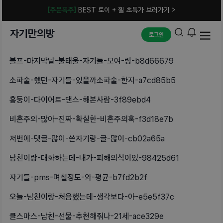
[주문폭주]
BEST 토이 + 젤 초특가 보러가기 >
자기만의방
로그인
블프-마지막날-불태울-자기들-모여-링-b8d66679
소파술-했던-자기들-있을까소파술-한지-a7cd85b5
흥둥이-다이어트-댄스-해본사람-3f89ebd4
비혼주의-많아-진짜-확실한-비혼주의혹-f3d18e7b
저번에-댓글-많이-쓴자기랑-글-많이-cb02a65a
남친이랑-대화하는데-내가-피해의식이있-98425d61
자기들-pms-며칠정도-와-평균-b7fd2b2f
오늘-남친이랑-처음했는데-생각보다-아-e5e5f37c
클스마스-남친-선물-추천해줘나-21세-ace329e