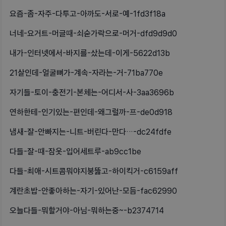
요즘-좀-자주-다투고-아까도-서로-예-1fd3f18a
너네-요거트-머글때-쇠숟가락으로-머거-dfd9d9d0
내가-인터넷에서-바지를-샀는데-이게-5622d13b
21살인데-얼굴뼈가-계속-자라는-거-71ba770e
자기들-토이-충전기-본체는-어디서-사-3aa3696b
연하한테-인기있는-편인데-왜그럴까-프-de0d918
냄새-잘-안빠지는-니트-버린다-만다…-dc24fdfe
다들-잘-때-잠옷-입어세트루-ab9cc1be
다들-최애-시트콤뭐야지붕뚫고-하이킥거-c6159aff
계란초밥-안좋아하는-자기-있어난-모듬-fac62990
오늘다들-뭐할거야-아님-뭐하는중~-b2374714