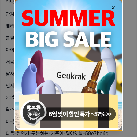
연남에-양식-잘하는-집-어디있어스테이-517035b9
관계하고-8주-넘었는데-임신이면-바로-4cc5a796
멜라토닌-영양제-먹는-자기-있어어때-57fb32f5
볼필러-맞아본-자기-있을까나-볼살이-353f351
아이폰-미니시리즈-써본언니들있어-12-8aca73ad
처음엔-조금씩-묻어나오다가-어제부턴-5cb5d9fb
남자친구랑-싸웠는데-내가-너무-실망하-70878499
언제부턴가-내가-박고싶다는ㅋㅋㅠㅠㅜㅜ-bae3fff6
20초-여자가-혼자-홍대나-이태원-놀-6b7ee8
왁스-추천해줄-셀프-왁싱하는-자기-구-31e6099f
비-올-때-꼭-먹는-음식-838264a3
다들-썸인거-구분하는-기준이-뭐야옛날-58e7be4c