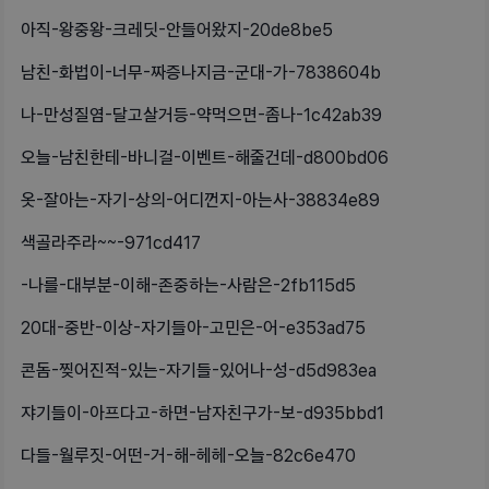
아직-왕중왕-크레딧-안들어왔지-20de8be5
남친-화법이-너무-짜증나지금-군대-가-7838604b
나-만성질염-달고살거등-약먹으면-좀나-1c42ab39
오늘-남친한테-바니걸-이벤트-해줄건데-d800bd06
옷-잘아는-자기-상의-어디껀지-아는사-38834e89
색골라주라~~-971cd417
-나를-대부분-이해-존중하는-사람은-2fb115d5
20대-중반-이상-자기들아-고민은-어-e353ad75
콘돔-찢어진적-있는-자기들-있어나-성-d5d983ea
쟈기들이-아프다고-하면-남자친구가-보-d935bbd1
다들-월루짓-어떤-거-해-헤헤-오늘-82c6e470