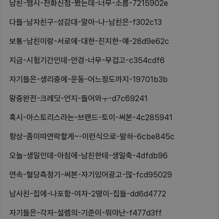
남친-땜시-전화신점-봤는데-너무-소름-7215902e
다들-남자친구-성감대-알아-나-남친은-f302c13
보통-남친이랑-서로에-대한-진지한-얘-28d9e62c
지금-시험기간인데-안경-너무-무겁고-c354cdf6
자기들은-생리중에-운동-어느정도까지-19701b3b
왕중완전-크레딧-언지-들어와ㅜ-d7c69241
혹시-아스토리스라는-브랜드-토이-써본-4c285941
항상-좀이따연락할게~-이런식으로-말하-6cbe845c
오늘-생일인데-아침에-남친한테-생일축-4dfdb96
연속-혈당측정기-써본-자기있어광고-많-fcd95029
남사친-집에-나포함-여자-2명이-집들-dd6d4772
자기들은-각자-설렘의-기준이-뭐야난-f477d3ff