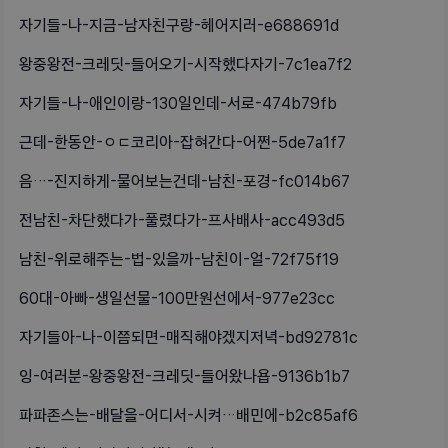
자기들-나-지금-남자친구랑-헤어지러-e688691d
왕중왕전-크레딧-들어오기-시작했다자기-7c1ea7f2
자기들-나-애인이랑-130일인데-서로-474b79fb
근데-한동안-ㅇㄷ코리아-잡혀간다-어쩐-5de7a1f7
음…-진지하게-물어보는건데-남친-포경-fc014b67
전남친-차단했다가-풀렸다가-프사배사-acc493d5
남친-위로해주는-법-있을까-남친이-얼-72f75f19
60대-아빠-생일선물-100만원선에서-977e23cc
자기들아-나-이쯤되면-매직해야겠지저녁-bd92781c
잉-여러분-왕중왕전-크레딧-들어왔나욥-9136b1b7
파파존스는-배달을-어디서-시켜…배민에-b2c85af6