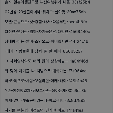
혼자-일본여행친구랑-부산여행뭐가-나을-33af25b4
02년생-23살들아너네-뭐하고-살아몇-39ae75db
모텔-콘돔으로-첫-경험-해서-다음부턴-bed4b5fc
다정한-연애란-뭘까-자기들은-상대방한-4569440c
상대방-하는-말이-조언으로-의미있지만-44f24c16
-내가-사람들한테-상처-준-말-때메-856b5297
그-새치염색약도-머리-많이-상할까ㅠㅠ-1a04f46d
와-맞아-자기들-나-지방으로-대학가는-f7a964ec
하-카톡으로-사람-꼬실라면-어케-해야-f48b1b46
Y존-여성청결제-써보고-싶은데아는게-30c9da3b
어제-알바-첫출근이었는데-바로-대타-3c8d7893
자기들-속눈썹-이정도면-긴거야-따로-141a41ea