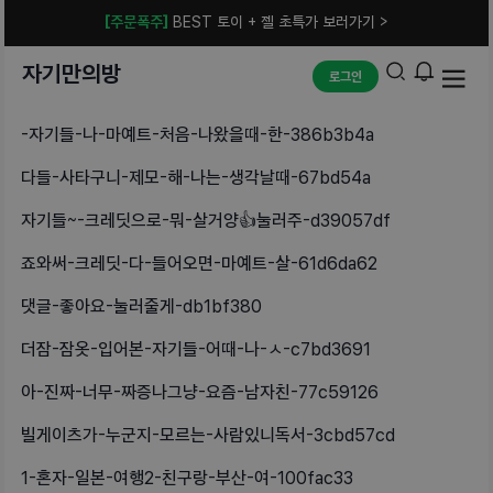
[주문폭주]
BEST 토이 + 젤 초특가 보러가기 >
자기만의방
로그인
-자기들-나-마예트-처음-나왔을때-한-386b3b4a
다들-사타구니-제모-해-나는-생각날때-67bd54a
자기들~-크레딧으로-뭐-살거양👍눌러주-d39057df
죠와써-크레딧-다-들어오면-마예트-살-61d6da62
댓글-좋아요-눌러줄게-db1bf380
더잠-잠옷-입어본-자기들-어때-나-ㅅ-c7bd3691
아-진짜-너무-짜증나그냥-요즘-남자친-77c59126
빌게이츠가-누군지-모르는-사람있니독서-3cbd57cd
1-혼자-일본-여행2-친구랑-부산-여-100fac33