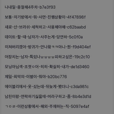
나내일-중절해4주차-b7e3f93
보통-자기방에서-뭐-사면-진행상황이-4f47898f
새로-산-브러쉬-세척하고-사용해야해-c62baabd
데이트-할-때-남자가-사주는게-당연하-5c0f0a
미쳐버리겠어-방귀가-안나왘ㅋㅋ아니-뭔-f9d404ef
어장치는-남자-특있나ㅠㅠㅠㅠ피하고싶은-19c2c10
모닝아님섹-조졋ㅇ어-히히-확실히-내가-de1d3460
제일-최악의-이별이-뭐야-b20bc776
에이블리에서-옷-샀는데-뒤늦게-봤더니-c3da981c
남친이랑-연락하기싫을때-머라구하고-좀-8b4e3d1d
ㄱㅇㄹ-이런상황에서-해외-주재하는-직-5097e4af