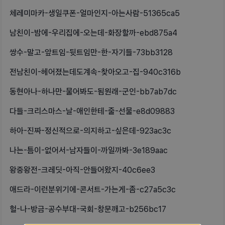
체레미마카-생일쿠폰-얼마인지-아는사람-51365ca5
남친이-밤에-우리집에-오는데-화장할까-ebd875a4
쌍수-말고-앞트임-뒷트임만-한-자기들-73bb3128
전남친이-헤어졌는데도계속-찾아오고-집-940c316b
동현아나-하나만-물어봐도-됨원래-군인-bb7ab7dc
다들-크리스마스-날-애인한테-줄-선물-e8d09883
하아-진짜-정신적으로-의지하고-싶은데-923ac3c
나는-틈이-없어서-남자들이-까일까봐-3e189aac
왕중왕전-크레딧-아직-안들어왔지-40c6ee3
애드라-이런분위기에-콘서트-가는게-좀-c27a5c3c
헐-나-방금-공수부대-국회-창문깨고-b256bc17