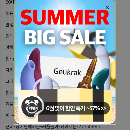
20대-중반-이후-자기들아-생일-문자-97ef86dd
히든페이스-남친이랑-볼까-말까-추천해-671c5182
안녕-자기들-나는-대학다니다가-휴학하-d2724c27
임테기-검사할때-첫소변이-정확하다잖아-192cd5c7
야하고-로맨틱한-크리스마스-영화추천해-bff0b612
챗-gpt에다-연애딜문해봣는데-너무-6bc32db0
자기들~~~ㅠ혹시-긴팔-부르마-파는-cabb85d9
크레딧-언제-들어올까-2b2beb32
쳇지피티한테-고민-상담-했는데-진짜-233a032b
겨울에-쓰기-좋은-촉촉하고-안-뜨고-872a170e
피-사진있어욤내가-생리전에-어지럽고-2148e038
근데-장기연애하는-커플들이-헤어지는-777a099c