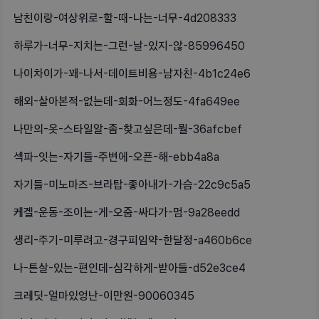
남친이랑-여상위로-할-때-나는-너무-4d208333
하루가-너무-지치는-그런-날-있지-않-85996450
나이차이가-꽤-나서-데이트비용-남자친-4b1c24e6
해외-살아본적-없는데-회화-어느정도-4fa649ee
나만의-옷-스타일알-좀-찾고싶은데-뭘-36afcbef
섹파-잇는-자기들-주변에-오픈-해-ebb4a8a
자기들-미노마즈-브라탑-좋아내가-가슴-22c9c5a5
케겔-운동-조이는-게-오줌-싸다가-멈-9a28eedd
생리-주기-미루려고-경구피임약-한달정-a460b6ce
나-튼살-있는-편인데-심각하게-받아들-d52e3ce4
크레딧-얼마있엉난-이만원-90060345