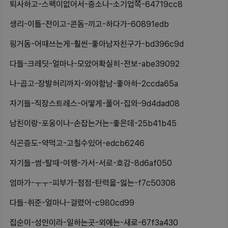
퇴사하고-스펙이없어서-중소나-소기업쪽-64719cc8
생리-이틀-전이고-콘돔-끼고-하다가-60891edb
핑거돔-어때쓰는게-훨씬-좋아남자친구가-bd396c9d
다들-크레딧-얼마나-모았어확실히-전보-abe39092
나-곱고-장발허리까지-와야함남-좋아하-2ccda65a
자기들-직장스트레스-어떻게-풀어-집와-9d4dad08
남친이랑-포옹이나-손잡는거는-좋은데-25b41b45
식곤증도-약먹고-고칠수있어-edcb6246
자기들-썸-탈때-여행-가서-서로-호감-8d6af050
엄마가-ㅜㅜ-피부가-점점-탄력을-잃는-f7c50308
다들-취준-얼마나-걸렸어-c980cd99
집순이-성인이라-일하는곳-외에는-새로-67f3a430