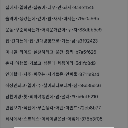
집에서-일하면-집중이-너무-안-돼서-8a4efb45
술약이-생겼는데-같이-밤-새서-마시는-79e0a56b
운동-꾸준히하는거-어려운거같아-ㅜ-자-88dbb5c9
집-간다는데-집-반대방향으로-가는-남-a3f92423
미니멀-라이프-실천하려고-물건-정리-b7a5f626
혼자-여행을-가보고-싶은데-처음이라-5d1fc8d9
연애할때-자주-싸우는-자기들은-안싸울-8711e9ad
직장인되고-일이-주-삶이되다보니까-점-e8d35dc6
남친이랑-첫-외박여행인데-넘-떨려-ㅋ-b6cf5210
면접보기-직전에-무슨생각-어떤-마인드-72cb8b77
회사에서-스트레스-이빠이받은날-어떻게-375b3f05