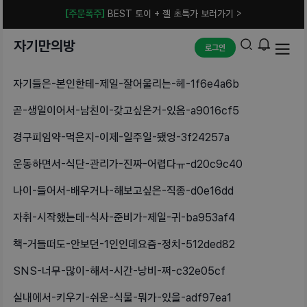
[주문폭주]
BEST 토이 + 젤 초특가 보러가기 >
자기만의방
로그인
자기들은-본인한테-제일-잘어울리는-헤-1f6e4a6b
곧-생일이어서-남친이-갖고싶은거-있음-a9016cf5
경구피임약-먹은지-이제-일주일-됐엉-3f24257a
운동하면서-식단-관리가-진짜-어렵다ㅠ-d20c9c40
나이-들어서-배우거나-해보고싶은-직종-d0e16dd
자취-시작했는데-식사-준비가-제일-귀-ba953af4
책-거들떠도-안보던-1인인데요즘-정치-512ded82
SNS-너무-많이-해서-시간-낭비-쩌-c32e05cf
실내에서-키우기-쉬운-식물-뭐가-있을-adf97ea1