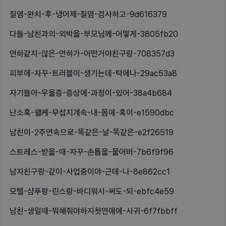
질염-완치-후-냉어제-질염-검사하고-9d616379
다들-남친과의-외박을-부모님께-어떻게-3805fb20
연하같지-않은-연하가-어떤거야친구랑-708357d3
피부에-자꾸-트러블이-생기는데-턱에나-29ac53a8
자기들아-우울증-증상에-과정이-있어-38a4b684
난소혹-왤케-무섭지계속-내-몸에-혹이-e1590dbc
남친이-2주연속으로-똑같은-날-똑같은-e2f26519
스트레스-받을-때-자꾸-손톱을-물어버-7b6f9f96
남자친구랑-같이-사업중이야-근데-나-8e862cc1
모텔-샴푸랑-린스랑-바디워시-써도-되-ebfc4e59
남친-생일때-뭐해줘야하지첫연애에-사귀-6f7fbbff