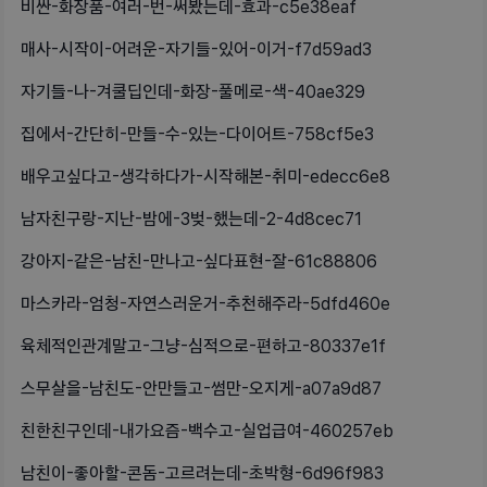
비싼-화장품-여러-번-써봤는데-효과-c5e38eaf
매사-시작이-어려운-자기들-있어-이거-f7d59ad3
자기들-나-겨쿨딥인데-화장-풀메로-색-40ae329
집에서-간단히-만들-수-있는-다이어트-758cf5e3
배우고싶다고-생각하다가-시작해본-취미-edecc6e8
남자친구랑-지난-밤에-3벚-했는데-2-4d8cec71
강아지-같은-남친-만나고-싶다표현-잘-61c88806
마스카라-엄청-자연스러운거-추천해주라-5dfd460e
육체적인관계말고-그냥-심적으로-편하고-80337e1f
스무살을-남친도-안만들고-썸만-오지게-a07a9d87
친한친구인데-내가요즘-백수고-실업급여-460257eb
남친이-좋아할-콘돔-고르려는데-초박형-6d96f983