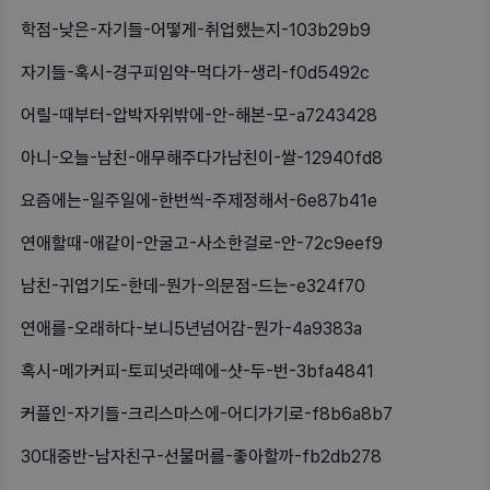
학점-낮은-자기들-어떻게-취업했는지-103b29b9
자기들-혹시-경구피임약-먹다가-생리-f0d5492c
어릴-때부터-압박자위밖에-안-해본-모-a7243428
아니-오늘-남친-애무해주다가남친이-쌀-12940fd8
요즘에는-일주일에-한번씩-주제정해서-6e87b41e
연애할때-애같이-안굴고-사소한걸로-안-72c9eef9
남친-귀엽기도-한데-뭔가-의문점-드는-e324f70
연애를-오래하다-보니5년넘어감-뭔가-4a9383a
혹시-메가커피-토피넛라떼에-샷-두-번-3bfa4841
커플인-자기들-크리스마스에-어디가기로-f8b6a8b7
30대중반-남자친구-선물머를-좋아할까-fb2db278