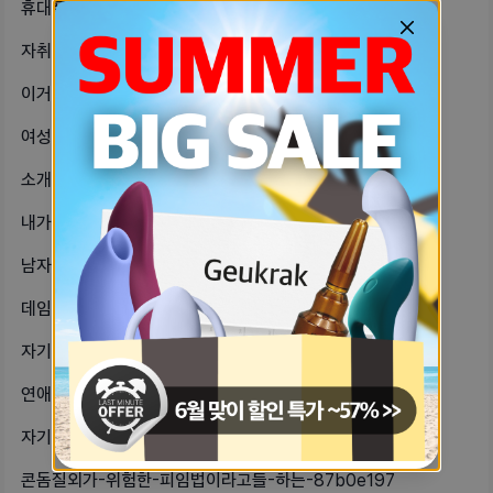
휴대폰-배터리-몇퍼센트부터-불안해-나-33ed43be
자취기념-나를위한-가전제품-사치를-좀-32657a53
이거-사회성없는-대답이야-누가-맘에드-4190c3c5
여성-토이-중에-초보자도-쉽게-쓸-수-9ceddb11
소개팅어플에서-정말-잘-만나서-얘기하-405955ff
내가-금토일-알바하는데-이제-2주-됐-706b8a10
남자친구랑-일주일에-3번-정도-한번에-18f58974
데임-지처럼-작은-바이브레이터-써본-af6bae91
자기들-이런눈썹은-어떻게-해야해눈썹이-a02e845e
연애하는-것-같지않고-외롭기만한데-헤-563661d
자기들은-연애할때-뭐가-기장-중요한거-8e3ccd4d
콘돔질외가-위험한-피임법이라고들-하는-87b0e197