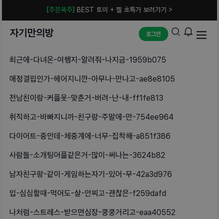
[주문폭주]
BEST 토이 + 젤 초특가 보러가기 >
자기만의방
로그인
최근에-다녀온-여행지-알려줘-나지금-1959b075
애정결핍인가-헤어지니깐-아무나-만나고-ae8e8105
전남친이랑-커플옷-맞춘거-버려-난-내-ff1fe813
취직하고-바빠지니까-친구랑-주말에-만-754ee964
다이어트-중인데-체중계에-너무-집착해-a851f386
사람들-소개팅어플같은거-많이-써나는-3624b82
남자친구랑-같이-게임하는자기-있어-무-42a3d976
입-심심할때-먹어도-살-안찌고-괜찮은-f259dafd
나처럼-스트레스-받으면심장-쿵쿵거리고-eaa40552