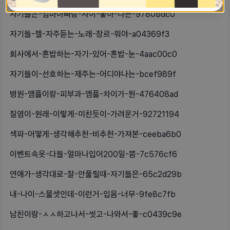
자기들은-엄마아빠랑-사이-좋아-나는-9780bdc0
자기들-젤-자주듣는-노래-장르-뭐야-a04369f3
회사에서-혼밥하는-자기-있어-혼밥-눈-4aac00c0
자기들이-선호하는-제주는-어디야나는-bcef989f
병원-앰플이랑-피부과-앰플-차이가-뭔-476408ad
질염이-원래-이렇게-미친듯이-가려운거-92721194
섹파-어떻게-생각해추천-비추천-가져본-ceeba6b0
이벤트속옷-다들-얼마나입어200일-쫌-7c576cf6
연애가-생각대로-잘-안풀릴때-자기들은-65c2d29b
내-나이-스물셋인데-이런거-입음-너무-9fe8c7fb
남친이랑-ㅅㅅ하고나서-씻고-나와서-좋-c0439c9e