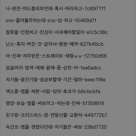
나-완전-여드름피부인데-혹시-따라하고-7c8977f1
sns-줄여볼라하는데-sns-넘-하고-10469d7f
잘못을-인정하고-진심이-사과해야할일이-a1c5c38c
난소-혹이-커진-것-같아서-병원-예약-627b45cb
아-진짜-저주받은-스트레이트-체형ㅠㅠ-f2750d56
곱슬머리-염색-때매-끝에-좀-상한-머-1ea6adcc
자기들-중간기말-셤공부할때-기간-얼마-beec1f8e
엑소좀-앰플-써본-사람-있어-효과가-b6cbcbfe
영양-보습-앰플-써보려고-하는데-진짜-5f359816
친구랑-크리스마스-겸-연말선물-교환하-449772b7
속건조-앰플-괜찮다던데-자기들은-써보-238d7720