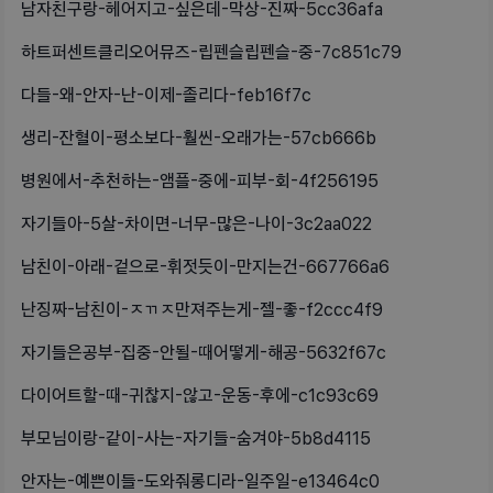
남자친구랑-헤어지고-싶은데-막상-진짜-5cc36afa
하트퍼센트클리오어뮤즈-립펜슬립펜슬-중-7c851c79
다들-왜-안자-난-이제-졸리다-feb16f7c
생리-잔혈이-평소보다-훨씬-오래가는-57cb666b
병원에서-추천하는-앰플-중에-피부-회-4f256195
자기들아-5살-차이면-너무-많은-나이-3c2aa022
남친이-아래-겉으로-휘젓듯이-만지는건-667766a6
난징짜-남친이-ㅈㄲㅈ만져주는게-젤-좋-f2ccc4f9
자기들은공부-집중-안될-때어떻게-해공-5632f67c
다이어트할-때-귀찮지-않고-운동-후에-c1c93c69
부모님이랑-같이-사는-자기들-숨겨야-5b8d4115
안자는-예쁜이들-도와줘롱디라-일주일-e13464c0