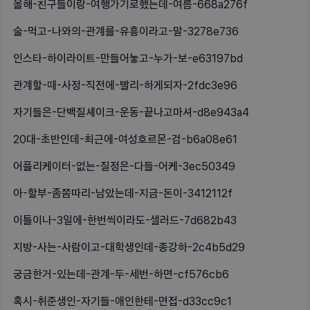
올해-친구들이랑-여행가기로했는데-여름-668a276f
술-먹고-나와의-관계를-유흥이라고-말-3278e736
인스타-하이라이트-만들어놓고-누가-보-e63197bd
관계할-때-사정-직전에-빨리-하게되자-2fdc3e96
자기들은-단백질셰이크-운동-끝나고마셔-d8e943a4
20대-초반인데-최근에-여성호르몬-검-b6a08e61
어플리케이터-없는-질정은-다들-어케-3ec50349
아-할부-좀쫌따리-남았는데-지금-돈이-3412112f
이틀이나-3일에-한번씩이라도-샐러드-7d682b43
지방-사는-사람이고-대학생인데-종강하-2c4b5d29
궁금한거-있는데-관계-두-세번-하면-cf576cb6
혹시-취준생인-자기들-애인한테-면접-d33cc9c1