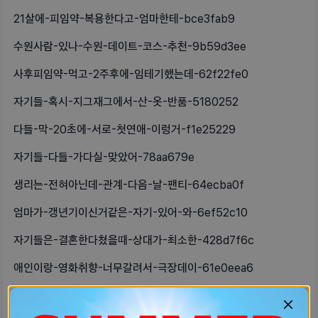
21살에-피임약-복용한다고-엄마한테-bce3fab9
수원사람-있나-수원-데이트-코스-추천-9b59d3ee
사후피임약-먹고-2주후에-임테기했는데-62f22fe0
자기들-혹시-지그재그에서-산-옷-반품-5180252
다들-막-20초에-서로-첫연애-이렁거-f1e25229
자기들-다들-가다실-맞았어-78aa679e
생리는-전혀아닌데-관계-다음-날-팬티-64ecba0f
엄마가-갱년기이신거같은-자기-있어-와-6ef52c10
자기들은-결혼한다쳤을때-상대가-최소한-428d7f6c
애인이랑-영화취향-너무갈려서-극장데이-61e0eea6
생리불순때문에-부인과-가보고싶은데-병-52da143f