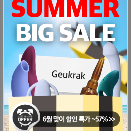
셤-스투레수때메-너무-먹었더니-살-엄-405963d2
다이소에-인테리어아이템-추천해주라-가-287a763d
자기들은-미래에대해서-얼마나-걱정하는-a629d2b
어제-남친-만나서-같이-있는데-갑자기-d78e206a
11월-9일에-생리-끝남과-동시에-관-411f5222
일에-권태기가-왔다-출근이-너무너무-4af14d61
생일축하받고-선물-받으면-무조건-인스-b2f64ac1
오늘은-시위-안하겠지-50a07f6
아침부터-남친하고-대화중-서로의-성기-c6987f62
요즘-갑자기-디카가-너무-사고싶은데-f23eb557
헬스-처음인데-초보들한테-추천하는-기-1c124a7f
최근에-시작한-취미-있어-나요즘-비즈-5972fc5a