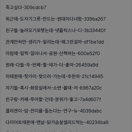
죽고싶다-309cdcb7
최근에-도자기그릇-만드는-원데이다녀왔-339ba267
친구들-놀러오기로햇는데-넷플릭스나-디-3b33440f
관계만하면-생리가-밀리는데-왜그런걸까-df1be1dd
아침에-일찍-일어나서-공원-산책하는-600e52f0
원래-다들-두-번째-할-때가-더-좋아-26459a9d
이태원에-핫가이-찾으러-가는데-추천하-21c14945
자기들-혹시-화장실에서-소변-볼때-저-8967a20c
친구랑-카페-투어할-건데-분위기-좋고-7a4d607f
콜라겐이-암-전이를-돕는다는-연구-뉴-4039dabc
다이어트때문에-맨날-닭가슴살샐러드먹는-40234ba9