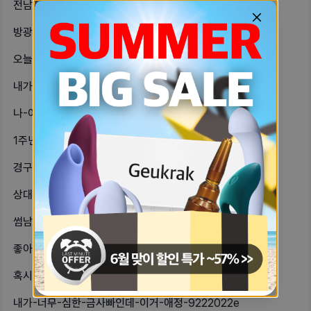
전남자친구-상태메세지-ㅇㄹㅎㅂㅁ-ㅇㅇ-21bfbf5b
방광염-같아서-오늘-아침에-소변검사하-d680d4f7
오늘-풀빌라가는데뱃살-가림용으로-반팔-762b390e
내가-너무-프사로-하고-싶은-사진이-d4355fef
나-아예-물에-뜨는-거-조차-못하는-c0cd054b
1주년-기념으로-반지할까-비니할까-둘-62129311
경구피임약-12월-29일부터-1월-4-43707e02
상대방-마음이-식었는지-아닌지-알-수-d9e5a5a0
썸남짝남남친이-파트너-과거에-두세명-e36f8fb8
좋아할수록-애증이라는-감정이-생길-수-f3b8562a
혹시-우울증-진단받은-자기들-있을까요-4f7ae2a6
내가-너무-심한-금사빠인데-이거-애정-9222022e