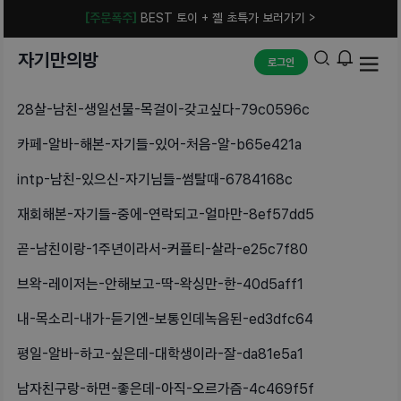
[주문폭주]
BEST 토이 + 젤 초특가 보러가기 >
자기만의방
로그인
28살-남친-생일선물-목걸이-갖고싶다-79c0596c
카페-알바-해본-자기들-있어-처음-알-b65e421a
intp-남친-있으신-자기님들-썸탈때-6784168c
재회해본-자기들-중에-연락되고-얼마만-8ef57dd5
곧-남친이랑-1주년이라서-커플티-살라-e25c7f80
브왁-레이저는-안해보고-딱-왁싱만-한-40d5aff1
내-목소리-내가-듣기엔-보통인데녹음된-ed3dfc64
평일-알바-하고-싶은데-대학생이라-잘-da81e5a1
남자친구랑-하면-좋은데-아직-오르가즘-4c469f5f