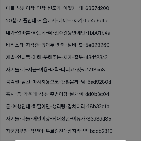
다들-남친이랑-연락-빈도가-어떻게-돼-6357d200
20살-커플인데-서울에서-데이트-하기-6e4c8dbe
내가-알바를-하는데-딱-일주일동안에만-fbb01b4a
바리스타-자격증-없어두-카페-알바-할-5e029269
제발-언니들-이해-못해주는-제가-잘못-43df83a3
자기들-나-지금-미용-대학-다니고-있-a77f8ac8
극락젤-남친-마사지용으로-괜찮을까-남-5ad9280d
혹시-등-가운데-척추-주변이랑-날개뼈-dd0b3c04
곧-여행인데-하필이면-생리랑-겹치더라-18b33dfa
자기들-다들-애인이랑-헤어졌던-이유가-83d8dd85
자궁경부암-작년에-무료검진대상자라-받-bccb2310