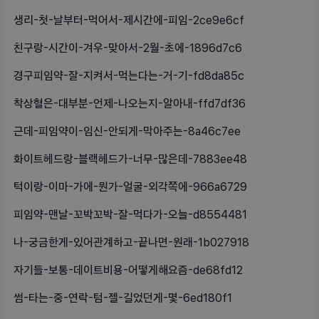
생리-첫-날부터-먹어서-제시간에-피임-2ce9e6cf
친구랑-시간이-겨우-맞아서-2월-초에-1896d7c6
경구피임약-잘-지켜서-먹는다는-거-기-fd8da85c
착상혈은-대부분-언제-나오는지-알아내-ffd7df36
근데-피임약이-임신-안되게-막아주는-8a46c7ee
화이트헤드랑-블랙헤드가-너무-많은데-7883ee48
턱이랑-이마-가에-뭔가-얼굴-외각쪽에-966a6729
피임약-맨날-꼬박꼬박-잘-먹다가-오늘-d8554481
나-궁금한게-있어관계하고-끝나면-원래-1b027918
자기들-보통-데이트비용-어떻게해요즘-de68fd12
썸-타는-중-연락-텀-젤-길었던게-몇-6ed180f1