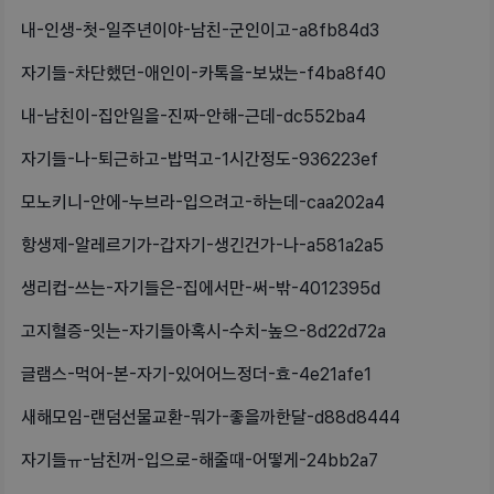
내-인생-첫-일주년이야-남친-군인이고-a8fb84d3
자기들-차단했던-애인이-카톡을-보냈는-f4ba8f40
내-남친이-집안일을-진짜-안해-근데-dc552ba4
자기들-나-퇴근하고-밥먹고-1시간정도-936223ef
모노키니-안에-누브라-입으려고-하는데-caa202a4
항생제-알레르기가-갑자기-생긴건가-나-a581a2a5
생리컵-쓰는-자기들은-집에서만-써-밖-4012395d
고지혈증-잇는-자기들아혹시-수치-높으-8d22d72a
글램스-먹어-본-자기-있어어느정더-효-4e21afe1
새해모임-랜덤선물교환-뭐가-좋을까한달-d88d8444
자기들ㅠ-남친꺼-입으로-해줄때-어떻게-24bb2a7