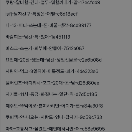
쿠팡-알바할-건데-업무-뭐할까내가-갈-17ecfdd9
isfj-남자친구-특징은-어땦-c6d18ecf
나-13-미니-쓰는데-폰-바꿀-생각-8cd89177
바람피는-남친-특-있어-1a451ff3
마스크-쓰는거-피부에-안좋아-7512a087
요번에-20살-됐는데-남친-생일선물로-c2e6b08d
사핌약-먹고-8일뒤에-이틀정도-피가-4de323e6
탬버린즈-바디워시-포그-20대-초-남-d26d80ee
자기들-11시-통금-봐줘나는-일단-취-d7d5c185
제주도-뚜벅이로-혼여하려면-어디가-편-a84a30f8
쿠퍼액-안-나오는-사람도-있나-갑자기-9c59c733
아까-교통사고-올렸던-애인데하나만-더-c58e9695