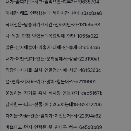
내가-술찌기도-하고-술먹으면-피부가-f9635704
어제만-해도-연락했는데-헤어지잔-한마-a3ac8ae8
국내선은-탑승하기-1시간-전까지만-가-181e5e68
나-독감-판정-받았는데목요일에-인턴-1055a022
많은-남자애들이-워홀에-대해-안-좋게-31d54aa5
내가-어떤-인기-없는-문학상에서-상을-22d190af
직장인-자기들-회사-연말정산-때-서류-4815363c
설-연휴-기차표-예매-많이-힘들어-2-d2119901
운동하는-자기들-혹시-식사랑-운동한거-cec5167b
남자친구-니트-선물-해주려고하는데18-82412206
자기들-가끔-왼손-엄지가-지진난거-처-22394a62
바쁘다고-먼저-연락은-못-한다구-하는-6e5d8b89