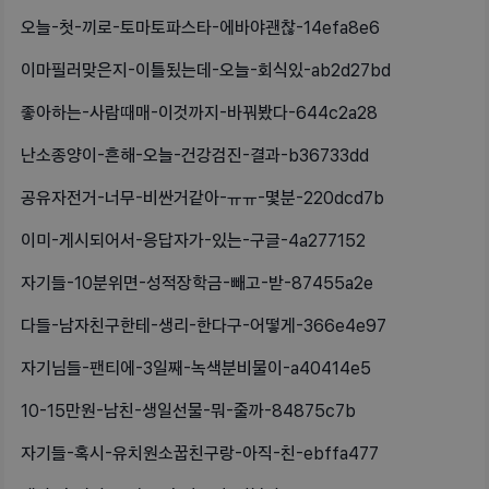
오늘-첫-끼로-토마토파스타-에바야괜찮-14efa8e6
이마필러맞은지-이틀됬는데-오늘-회식있-ab2d27bd
좋아하는-사람때매-이것까지-바꿔봤다-644c2a28
난소종양이-흔해-오늘-건강검진-결과-b36733dd
공유자전거-너무-비싼거같아-ㅠㅠ-몇분-220dcd7b
이미-게시되어서-응답자가-있는-구글-4a277152
자기들-10분위면-성적장학금-빼고-받-87455a2e
다들-남자친구한테-생리-한다구-어떻게-366e4e97
자기님들-팬티에-3일째-녹색분비물이-a40414e5
10-15만원-남친-생일선물-뭐-줄까-84875c7b
자기들-혹시-유치원소꿉친구랑-아직-친-ebffa477