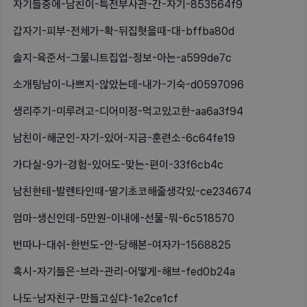
자기들중에-남친이-특전부사관-간-자기-853564f9
갑자기-피부-전체가-확-뒤집혓을때-대-bffba80d
솔지-육준서-그물니트집업-정보-아는-a599de7c
소개팅남이-나쁘지-않았는데-내가-기숙-d0597096
생리주기-미루려고-디어미정-먹고있고한-aa6a3f94
남친이-해군인-자기-있어-지금-훈련소-6c64fe19
가다실-9가-경험-있어도-맞는-편이-33f6cb4c
남친한테-발렌타인때-딸기초코해줄생각있-ce234674
엄마-생신인데-5만원-이내에-선물-뭐-6c518570
번따나-대쉬-한번도-안-당해본-여자가-1568825
혹시-자기들은-브라-관리-어떻게-해브-fed0b24a
나도-남자친구-만들고싶댜-1e2ce1cf