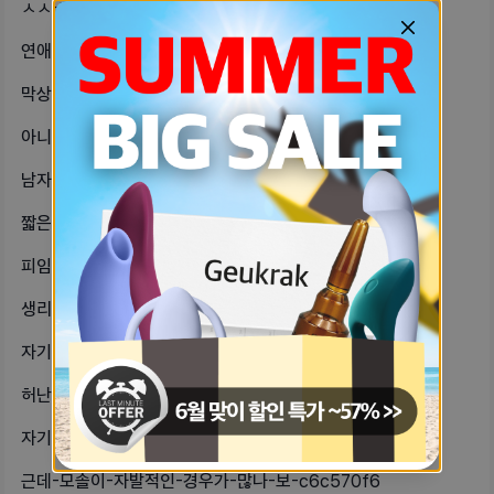
ㅅㅅ-할때-넣고-몸-움직이는거는-잘-ab8d6cef
연애-관심-없는데-번따나-대쉬당해서-a0378e30
막상-ㅅㅅ-해보면-거부감이-없어질까-433b1670
아니-나-궁금한데-노래방에서-누워서-a806a250
남자랑-공감대-형성할만한-거-머가-있-b18e082d
짧은-연애만-하는-사람들-특-뭘까-48fafa33
피임약-먹고잇는데-질염때문에-오베스틴-cbafdc14
생리컵-쓰는-자기들아-혹시-꿀팁-있을-93beb0ad
자기들-내가-이번주-토요일에남자친구-e013f75a
허난설헌이-누구야-2a1ff10f
자기들-이번-발렌타인데이때-남자친구-f7fc1bf5
근데-모솔이-자발적인-경우가-많나-보-c6c570f6