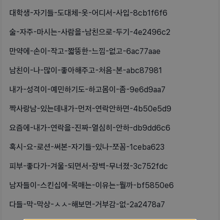
대학생-자기들-도대체-옷-어디서-사입-8cb1f6f6
술-자주-마시는-사람을-남친으로-두기-4e2496c2
만약에-손이-작고-짧뚱한-느낌-없고-6ac77aae
남친이-나-많이-좋아해주고-처음-본-abc87981
내가-성격이-예민하기도-하고몸이-좀-9e6d9aa7
짝사랑남-있는데내가-먼저-연락안하면-4b50e5d9
요즘에-내가-연락을-진짜-열심히-안하-db9dd6c6
혹시-요-로션-써본-자기들-있나-쪼꼼-1ceba623
피부-좋다가-겨울-되면서-장벽-무너졌-3c752fdc
남자들이-스킨십에-목매는-이유는-뭘까-bf5850e6
다들-막-막상-ㅅㅅ-해보면-거부감-없-2a2478a7