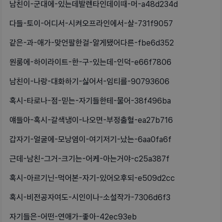
남친이-군대에-있는데발렌타인데이때-머-a48d234d
다들-토이-어디서-시켜오프라인에서-살-731f9057
같은-과-애가-맞언팔한걸-알게됐어다른-fbe6d352
원룸에-하이라이트-한-구-있는데-인덕-e66f7806
남친이-나랑-대화하기-싫어서-임티를-90793606
혹시-타로나-점-믿는-자기들한테-물어-38f496ba
얘들아-혹시-갈색냉이-나오면-부정출혈-ea27b716
갑자기-얼굴에-모낭염이-여기저기-났는-6aa0fa6f
근데-남친-그거-크기는-어케-아는거야-c25a387f
혹시-아르기닌-먹어본-자기-있어오후되-e509d2cc
혹시-비전공자여도-시인이나-소설작가-7306d6f3
자기들은-어떤-연애가-좋아-42ec93eb