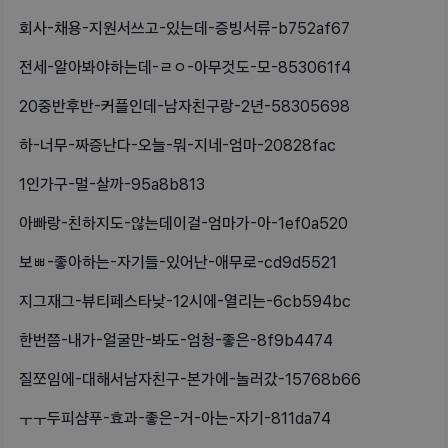
회사-채용-지원서쓰고-있는데-증빙서류-b752af67
전세-알아봐야하는데-ㄹㅇ-아무것도-모-853061f4
20중반후반-커플인데-남자친구랑-2년-58305698
하-너무-짜증난다-오늘-뭐-지네-엄마-20828fac
1인가구-멀-살까-95a8b813
아빠랑-친하지도-않는데이걸-엄마가-아-1ef0a520
보ㅃ-좋아하는-자기들-있어난-애무로-cd9d5521
지그재그-뷰티페스타낮-12시에-열리는-6cb594bc
한번쯤-내가-얼굴만-봐도-엄청-좋은-8f9b4474
질쪼임에-대해서남자친구-본가에-놀러갔-15768b66
ㅜㅜ두피샴푸-효과-좋은-거-아는-자기-811da74