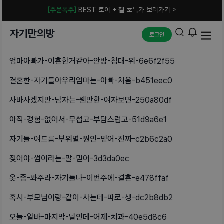
[주문폭주]
BEST 토이 + 젤 초특가 보러가기 >
자기만의방
로그인
엄마아빠가-이혼한거같아-안방-침대-위-6e6f2f55
결혼한-자기들아우리엄마는-아빠-처음-b451eec0
사바사겠지만-남자는-웬만한-여자보면-250a80df
아직-경험-없어서-무섭고-부담스럽고-51d9a6e1
자기들-여드름-부위별-원인-믿어-진짜-c2b6c2a0
젖어야-썸이라는-말-믿어-3d3da0ec
옷-좀-봐주라-자기들나-이번주에-결혼-e478ffaf
혹시-부모님이랑-같이-사는데-따로-생-dc2b8db2
오늘-알바-마지막-날인데-어제-치과-40e5d8c6