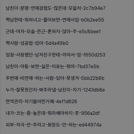
남친이-분명-연애경험도-많은데-모쏠처-2c7b94e7
짝남한테-뭐하녀고-물어보면-연애사업-b0b2ee55
근데-여자-모솔-은근-흔하지-않아-주-e5c8bee1
짝사랑-성공법-있어-5d4a49b0
엄청-사랑했던-남자친구한테-까여서-엄-f650d253
남친이-야동-보면-싫은-이유는-뭐야-7bd37e5b
주변에-비연애-하는-사람-있어-못생겨-5bb22b6b
누가-잘못한건지-봐주라낼-남친이-자기-1243db8e
면역관리-자기들어떤거해-4ef1d628
내가-코는-좀-높은데-뭐라해야하지-콧-956a2df
피부-자극-안-주려고-화장도-안-하는-ed44974a