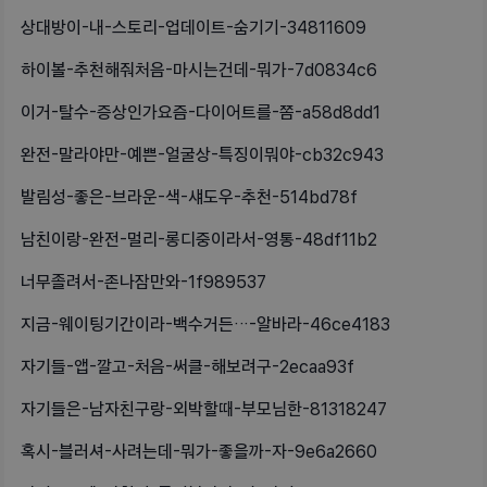
상대방이-내-스토리-업데이트-숨기기-34811609
하이볼-추천해줘처음-마시는건데-뭐가-7d0834c6
이거-탈수-증상인가요즘-다이어트를-쫌-a58d8dd1
완전-말라야만-예쁜-얼굴상-특징이뭐야-cb32c943
발림성-좋은-브라운-색-섀도우-추천-514bd78f
남친이랑-완전-멀리-롱디중이라서-영통-48df11b2
너무졸려서-존나잠만와-1f989537
지금-웨이팅기간이라-백수거든…-알바라-46ce4183
자기들-앱-깔고-처음-써클-해보려구-2ecaa93f
자기들은-남자친구랑-외박할때-부모님한-81318247
혹시-블러셔-사려는데-뭐가-좋을까-자-9e6a2660