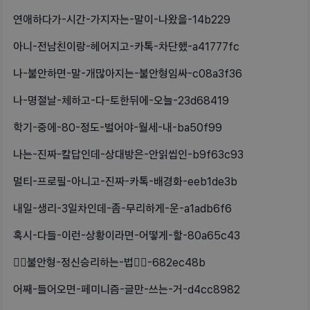
연애하다가-시간-가지자는-말이-나왔을-14b229
아니-전남친이랑-헤어지고-카톡-차단했-a41777fc
나-불안하면-말-개많아지는-불안형임싸-c08a3f36
나-명절날-체하고-다-토한뒤에-오늘-23d68419
학기-중에-80-정도-벌어야-월세-내-ba50f99
나는-진짜-칼답인데-상대방은-안읽씹인-b9f63c93
멀티-프로필-아니고-진짜-카톡-배경화-eeb1de3b
내일-생리-3일차인데-좀-무리하게-운-a1adb6f6
혹시-다들-이런-상황이라면-어떻게-할-80a65c43
❤️‍🔥불안형-정신승리하는-법❤️‍🔥-682ec48b
어째-들어오면-페미니즘-글만-쓰는-거-d4cc8982