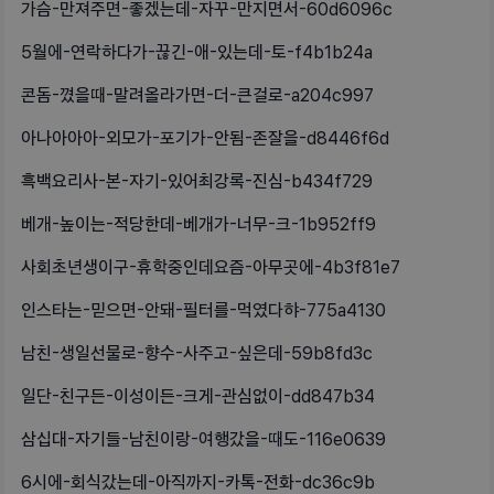
가슴-만져주면-좋겠는데-자꾸-만지면서-60d6096c
5월에-연락하다가-끊긴-애-있는데-토-f4b1b24a
콘돔-꼈을때-말려올라가면-더-큰걸로-a204c997
아나아아아-외모가-포기가-안됨-존잘을-d8446f6d
흑백요리사-본-자기-있어최강록-진심-b434f729
베개-높이는-적당한데-베개가-너무-크-1b952ff9
사회초년생이구-휴학중인데요즘-아무곳에-4b3f81e7
인스타는-믿으면-안돼-필터를-먹였다햐-775a4130
남친-생일선물로-향수-사주고-싶은데-59b8fd3c
일단-친구든-이성이든-크게-관심없이-dd847b34
삼십대-자기들-남친이랑-여행갔을-때도-116e0639
6시에-회식갔는데-아직까지-카톡-전화-dc36c9b