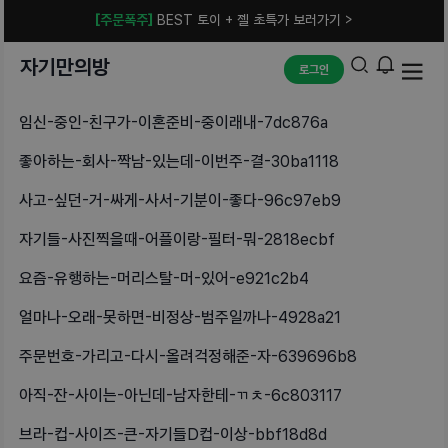
[주문폭주]
BEST 토이 + 젤 초특가 보러가기 >
자기만의방
로그인
임신-중인-친구가-이혼준비-중이래내-7dc876a
좋아하는-회사-짝남-있는데-이번주-결-30ba1118
사고-싶던-거-싸게-사서-기분이-좋다-96c97eb9
자기들-사진찍을때-어플이랑-필터-뭐-2818ecbf
요즘-유행하는-머리스탈-머-있어-e921c2b4
얼마나-오래-못하면-비정상-범주일까나-4928a21
주문번호-가리고-다시-올려걱정해준-자-639696b8
아직-잔-사이는-아닌데-남자한테-ㄲㅊ-6c803117
브라-컵-사이즈-큰-자기들D컵-이상-bbf18d8d