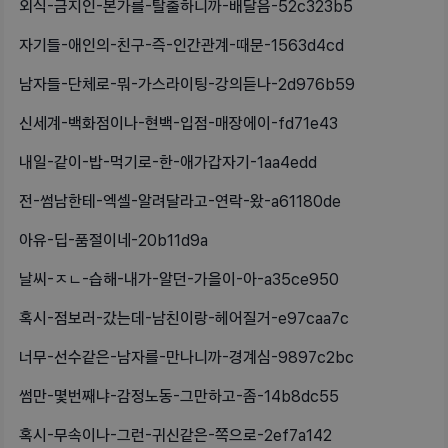
외식-금지인-본가를-탈출하니까-배달음-52c323b5
자기들-애인의-친구-즉-인간관계-때문-1563d4cd
남자들-단체로-뭐-가스라이팅-강의듣나-2d976b59
신세계-백화점이나-현백-입점-매장에이-fd71e43
내일-같이-밥-먹기로-한-애가갑자기-1aa4edd
전-썸남한테-엑셀-알려달라고-연락-왔-a61180de
아유-딥-품절이네-20b11d9a
날씨-ㅈㄴ-습해-내가-알던-가을이-아-a35ce950
혹시-점보러-갔는데-남친이랑-헤어질거-e97caa7c
너무-선수같은-남자를-만나니까-경계심-9897c2bc
썸만-몇번째냐-감정노동-그만하고-좀-14b8dc55
혹시-무속이나-그런-귀신같은-쪽으로-2ef7a142