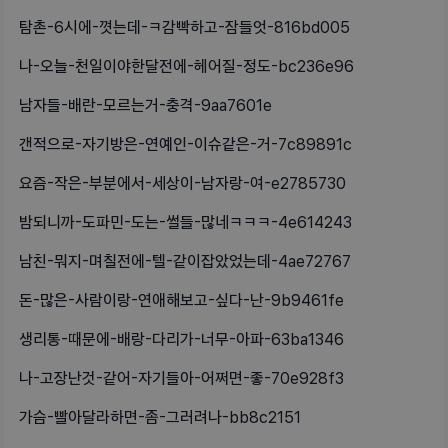
탐촌-6시에-꼇는데-ㅋ감빡하고-잠들엇-816bd005
나-오늘-천일이야한달전에-헤어질-정도-bc236e96
남자들-배란-모르는거-충격-9aa7601e
갠적으로-자기방은-연예인-이슈같은-거-7c89891c
요즘-작은-부분에서-세상이-남자랑-여-e2785730
밤되니까-도파민-도는-썰들-많네ㅋㅋㅋ-4e614243
남친-뭐지-며칠전에-텔-같이잡았었는데-4ae72767
돈-많은-사람이랑-연애해보고-싶다-난-9b9461fe
생리통-때문에-배랑-다리가-너무-아파-63ba1346
나-고장난것-같어-자기들아-어쩌면-좋-70e928f3
가슴-빨아달라하면-좀-그러려나-bb8c2151