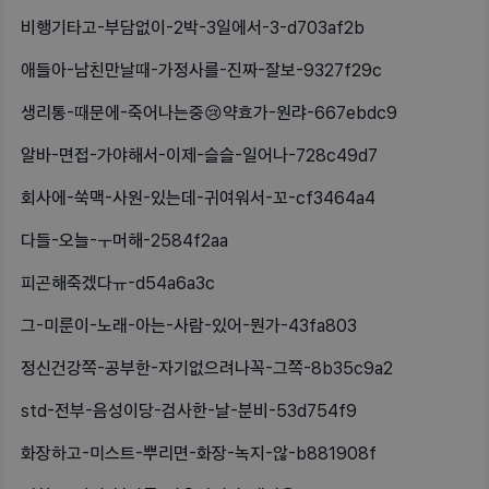
비행기타고-부담없이-2박-3일에서-3-d703af2b
애들아-남친만날때-가정사를-진짜-잘보-9327f29c
생리통-때문에-죽어나는중😢약효가-원랴-667ebdc9
알바-면접-가야해서-이제-슬슬-일어나-728c49d7
회사에-쑥맥-사원-있는데-귀여워서-꼬-cf3464a4
다들-오늘-ㅜ머해-2584f2aa
피곤해죽겠다ㅠ-d54a6a3c
그-미룬이-노래-아는-사람-있어-뭔가-43fa803
정신건강쪽-공부한-자기없으려나꼭-그쪽-8b35c9a2
std-전부-음성이당-검사한-날-분비-53d754f9
화장하고-미스트-뿌리면-화장-녹지-않-b881908f