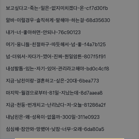
보고싶다고-죽는-일은-없지미치겠다-온-cf7d30fb
알바-이럴경우-솔직하게-말해야-하는걸-68d35630
내가-너-좋아하면-안되냐-76c90123
여기-웅니들-친절하구-따듯해서-넘-좋-f4a7b125
넘-더워서-자다가-깼어-진짜-뭔일암튼-807f5f91
내성발톱-있는-자기-있어-관리라고해야-bd0c4cf8
지금-남친이랑-결혼하고-싶은-20대-6bea773
마지막-월경으로부터-81일-지났는데-8d7aaea8
지금-천둥-번개치고-난리났다-저-오늘-81286a2f
내남친은-왜-성욕이-없을까-300일-311e0923
심심해-잠안와-망했어-낮잠-너무-오래-6da80a5