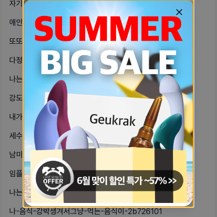
자기들-내일배운카드로-학원-다니는데-cac9c677
애인이-술자리-좋아하고-일주일-2번이-2771eb64
또또또-쓰는-남사친이랑-fwb했다가-b9aee58
다정하고-키크고-변태인-연상-남친-만-fae3b6be
나는-비혼하고-싶었던-이유-중에-하나-53641e60
강도다-e50e9e43
내가-이번에-대학에-가는데-고민이-있-c238361a
세수하기싫은데구냥잘까-49f8f92a
남미새-친구는-정말-양날의-검이다ㅎㅋ-84a0169c
임플라논-했으면-이중피임-안해도되지성-81f42461
나는-20살이고-인생-처음으로-좋아하-aac0ed45
나-음식-강박생겨서그냥-먹는-음식이-2b726101