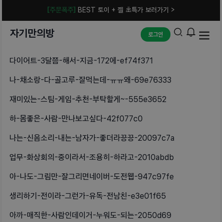
[주문폭주]
BEST 토이 + 젤 초특가 보러가기 >
자기만의방
로그인
다이어트-3달쯤-해서-지금-172에-ef74f371
나-채소랑-다-골고루-잘먹는데-ㅠㅠ왜-69e76333
재미있는-스팀-게임-추천-부탁할게~-555e3652
하-몸좋은-사람-만나보고싶다-42f077c0
나는-신음소리-내는-남자가-좋더라끙끙-20097c7a
업무-화상회의-중이라서-조용히-하라고-2010abdb
아-나도-그림만-잘그리면네이버-도전웹-947c97fe
생리하기-전이라-그런가-유독-전남친-e3e01f65
아까-매직한-사람인데이거-누워도-되는-2050d69