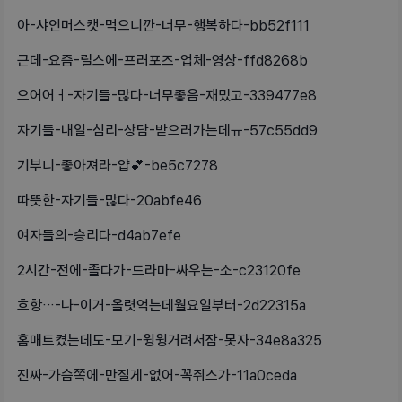
아-샤인머스캣-먹으니깐-너무-행복하다-bb52f111
근데-요즘-릴스에-프러포즈-업체-영상-ffd8268b
으어어ㅓ-자기들-많다-너무좋음-재밌고-339477e8
자기들-내일-심리-상담-받으러가는데ㅠ-57c55dd9
기부니-좋아져라-얍💕-be5c7278
따뜻한-자기들-많다-20abfe46
여자들의-승리다-d4ab7efe
2시간-전에-졸다가-드라마-싸우는-소-c23120fe
흐항…-나-이거-올렷억는데월요일부터-2d22315a
홈매트켰는데도-모기-윙윙거려서잠-못자-34e8a325
진짜-가슴쪽에-만질게-없어-꼭쥐스가-11a0ceda