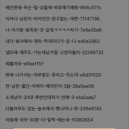
애인한테-무슨-일-났을때-바로얘기해줬-994c97fc
어카디-남친이-여자인간-친구없는-개찐-71f47136
나-자기방-중독된-것-같앜ㅋㅋㅋㅋ자기-7e9e35e6
내가-회사에서-계속-막내이다가-곧-나-ed0e2483
낼모레-제주도-가는데남겨질-고양이들이-22349732
뭐볼까유-e6beff5f
밖에-나가서는-아무말도-못하고-끽소리-e6d31020
전-남친-물건-어쩌지-헤어진지-3달-28a5ee06
소개남이-20대-후반인데자기-연애-3-eba2ada7
다들아무도-없는-숲속에서-봤늬아니-뭐-249d4143
아침에-자꾸-30분-더-일찍-깨는데-f5382854