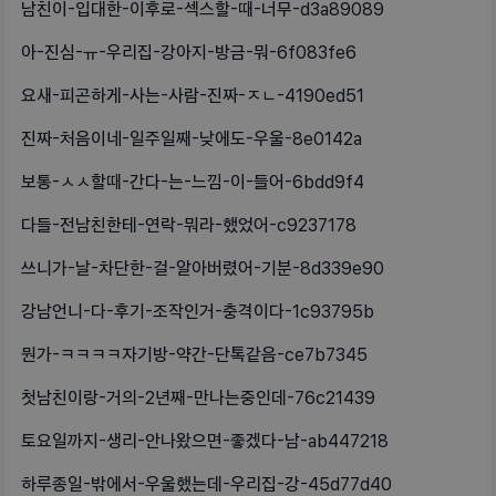
남친이-입대한-이후로-섹스할-때-너무-d3a89089
아-진심-ㅠ-우리집-강아지-방금-뭐-6f083fe6
요새-피곤하게-사는-사람-진짜-ㅈㄴ-4190ed51
진짜-처음이네-일주일째-낮에도-우울-8e0142a
보통-ㅅㅅ할때-간다-는-느낌-이-들어-6bdd9f4
다들-전남친한테-연락-뭐라-했었어-c9237178
쓰니가-날-차단한-걸-알아버렸어-기분-8d339e90
강남언니-다-후기-조작인거-충격이다-1c93795b
뭔가-ㅋㅋㅋㅋ자기방-약간-단톡같음-ce7b7345
첫남친이랑-거의-2년째-만나는중인데-76c21439
토요일까지-생리-안나왔으면-좋겠다-남-ab447218
하루종일-밖에서-우울했는데-우리집-강-45d77d40