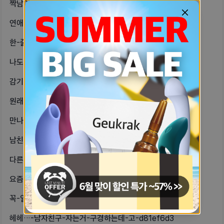
짝남이-나한테는-말을-함부로-못하겠대-d91e24bf
연애는-오디서-해~-ㅠ-다들-어디서-623eaf73
한-줄-맞지내-눈에만-한-줄인-거-아-dcfa6672
나도-성향이-마미고-남친은-대디인데뭔-4d980c44
감기기운-있어서-어젯밤부터-코-훌쩍훌-4df937a8
원래-성인-되고부터-눈꺼풀-처지나-속-3a1c66f3
만나는-사람이-있는데-아버지가-알고보-a5f6872a
남친이랑-클스마스-보낼라고-햇는데얘기-7ec9c361
다른-분이-프로필-그려주셨길래나도-이-3f4ec219
요즘엔-새벽반-많이-없네ㅜ-6c030585
꼭-일찍-일어나야-되는-날-잠-안-오-2638f76b
헤헤…-남자친구-자는거-구경하는데-고-d81ef6d3