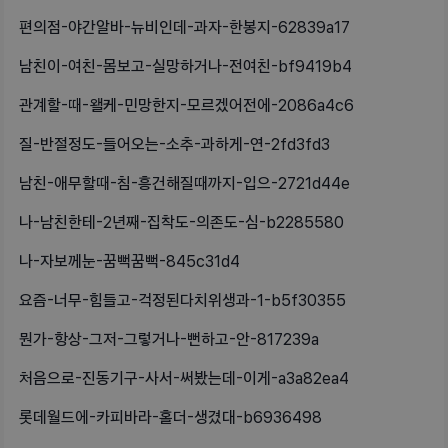
편의점-야간알바-뉴비인데-과자-한봉지-62839a17
남친이-여친-몸보고-실망하거나-전여친-bf9419b4
관계할-때-왤케-민망한지-모르겠어전에-2086a4c6
질-반절정도-들어오는-소추-과하게-연-2fd3fd3
남친-애무할때-침-흥건해질때까지-입으-2721d44e
나-남친한테-2년째-집착도-의존도-심-b2285580
나-자보께눈-꿈뻑꿈뻑-845c31d4
요즘-너무-힘들고-걱정된다치위생과-1-b5f30355
뭔가-항상-그저-그렇거나-뻔하고-안-817239a
처음으로-진동기구-사서-써봤는데-이게-a3a82ea4
롯데월드에-카피바라-홀더-생겼대-b6936498