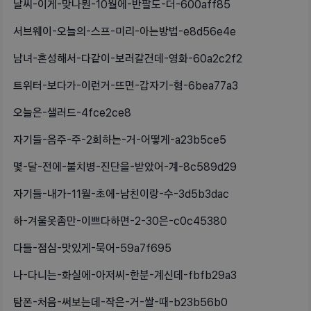
날씨-이게-맞나뭔-10월에-반팔도-더-600aff85
서브웨이-오늘의-스프-미리-아는방법-e8d56e4e
남녀-혼성해서-다같이-보러갈건데-영화-60a2c2f2
트위터-보다가-이런거-뜨면-갑자기-혐-6bea77a3
오늘은-샐러드-4fce2ce8
자기들-음주-주-2회하는-거-어떻게-a23b5ce5
몇-달-전에-불치병-진단을-받았어-계-8c589d29
자기들-내가-11월-초에-남친이랑-수-3d5b3dac
하-겨울옷좀만-이쁘다하면-2-30은-c0c45380
다들-점심-맛있게-묵어-59a7f695
나-다니는-화실에-아저씨-한분-계신데-fbfb29a3
탐폰-처음-써보는데-작은-거-쌀-때-b23b56b0