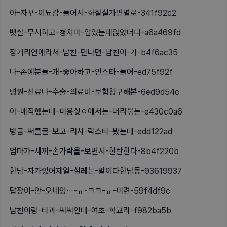
아-자꾸-이뇨감-들어서-화잘실가면별로-341f92c2
뱃살-무시하고-청치마-입었는데앉았더니-a6a469fd
장거리연애라서-남친-만나면-남친이-가-b4f6ac35
나-존예분들-개-좋아하고-인스타-들어-ed75f92f
병원-진료나-수술-의료비-보험청구해본-6ed9d54c
아-매직했는데-미용싷ㅇ에서는-머리묶는-e430c0a6
방금-써클글-보고-리사-락스타-봤는데-edd122ad
엄마가-새끼-손가락을-보면서-한탄한다-8b4f220b
한남-자가있어제일-설레는-말이다한남동-93619937
답장이-안-오네잉…-ㅠ-ㅋㅋ-ㅠ-미련-59f4df9c
남친이랑-타과-씨씨인데-여초-학교라-f982ba5b