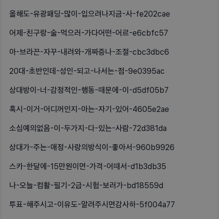
올해도-유광패딩-많이-입으려나지금-사-fe202cae
어제-친구랑-술-먹으러-가다어떤-어르-e6cbfc57
아-브라끈-자꾸-내려와-개짜증나-조절-cbc3dbc6
20대-초반인데-성인-되고-나서는-점-9e0395ac
상대방이-너-감정적인-행동-때문에-이-d5df05b7
혹시-이거-어디꺼인지-아는-자기-있어-4605e2ae
소심예의없음-이-두가지-다-있는-사람-72d381da
상대가-주는-애정-사랑의방식이-좋아서-960b9926
스카-한달에-15만원이면-가격-어때서-d1b3db35
나-오늘-컴활-필기-2급-시험-보러가-bd18559d
투표-해주시고-이유도-알려주시면감사하-5f004a77