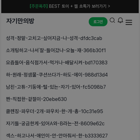
[주문폭주]
BEST 토이 + 젤 초특가 보러가기 >
자기만의방
로그인
성격-정말-고치고-싶어지금-나-성격-dfdc3cab
소개팅하고-나서‘잘-들어갔냐-오늘-재-366b30f1
요즘들어-음식점가서-먹거나-배달시켜-bd170383
하-원래-정샘물-쿠션쓰다가-하도-에이-988d13d4
남친-고튜-기둥에-털-있는-자기-있어-fc5098b7
짠-직접한-겉절이-20ebe630
클렌징-파우더-2개-파우치-한-개-총-10c31e95
자기들-궁금한게-있어A와-B라는-전-8609e62c
섹스-하고나서-애인이-안-안아줘서-한-b3333627