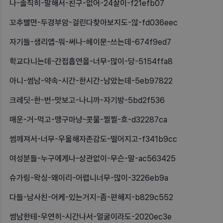
나-솔직히-말해서-친구-없어-24살이-f21efb07
꼬추빨면-두경부암-걸린다찾아보지도-않-fd036eec
자기들-생리앱-뭐-써나-헤이문-쓰는데-674f9ed7
학교다니는데-간접흡연을-너무-많이-당-5154ffa8
아니-썸남-약속-시간-한시간-남았는데-5eb97822
크레딧-한-번-맛보고-나니까-자기방-5bd2f536
매운-거-먹고-맹구마냥-콧물-찔찔-흐-d32287ca
썸깨져서-너무-우울해자존감도-떨어지고-f341b9cc
여성분들-누구에게나-상관없이-무슨-말-ac563425
슈가링-왁싱-왜이리-어렵니너무-많이-3226eb9a
다들-남사친-어케-있는거지-좀-편해지-b829c552
썸남한테-우연히-시간나서-얼굴이라도-2020ec3e