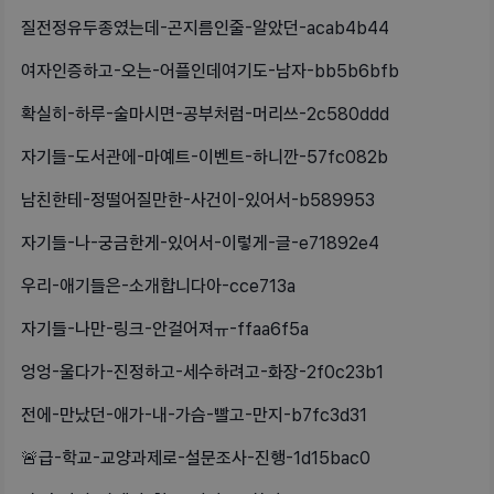
질전정유두종였는데-곤지름인줄-알았던-acab4b44
여자인증하고-오는-어플인데여기도-남자-bb5b6bfb
확실히-하루-술마시면-공부처럼-머리쓰-2c580ddd
자기들-도서관에-마예트-이벤트-하니깐-57fc082b
남친한테-정떨어질만한-사건이-있어서-b589953
자기들-나-궁금한게-있어서-이렇게-글-e71892e4
우리-애기들은-소개합니다아-cce713a
자기들-나만-링크-안걸어져ㅠ-ffaa6f5a
엉엉-울다가-진정하고-세수하려고-화장-2f0c23b1
전에-만났던-애가-내-가슴-빨고-만지-b7fc3d31
🚨급-학교-교양과제로-설문조사-진행-1d15bac0