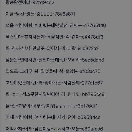
왕중왕전이댜-92b194e2
지금-남친-씻는-중👌🏻👈🏻-78a6e87f
쓰읍-썸남이랑-깨버렸는데만날땐-진짜ㅜ-47765140
섹스보다-혼자하는게-효율적인-걱-같아-c4478df3
하-진짜-남자-만날곳-없어서-뭐-대학-91d822a2
남들은-연애하면-살찐다는데-난-오히려-5ec5ddb8
딥으로-크레딧-붐-일었을때-참-좋았는-af03ac75
고민이있는데-난-왜-좋아하는-사람한테-277dfc67
하-ㅁㅊ-섹스못한지일년이야-걍-원나잇-bb795ce9
울-집-고양이-너무-귀여워ㅠㅠㅠㅠㅠ-3b176df1
어제-썸남이랑-얘기하는데-자기-전에-c69584ce
어떡하지-어제-남친이랑-ㅅㅅ하고-오늘-e80afdd6