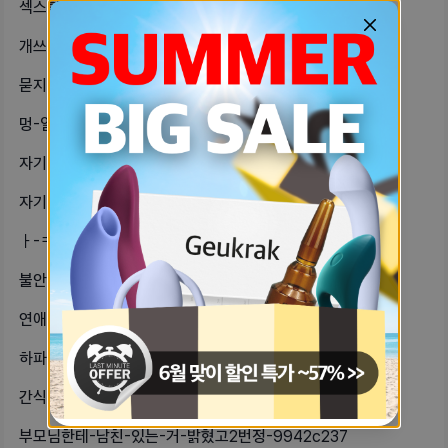
섹스할때-좋으면-자꾸-눈물나-ㅠㅋㅋㅋ-ec4b4453
개쓰레기아래-쓰레기짓-요약있음-만나다-6f29db53
묻지마-살인-당하고싶다-사는게-너무-76e7124a
멍-일찍-빼는-방법-있을까ㅠㅠㅠㅠㅠㅠ-45dbd953
자기들이-느낀-red-flag뭐임-다-c24a44da
자기만의-방-가입한지-얼마안됐는데-너-c33a32d6
ㅏ-ㅋㅋㅋㅋㅋㅋ-다싸우고-예쁘게-화해-45148290
불안하고-심심하고-외로울때마다-먹는-cd39868
연애는-너무-어렵당-8a325257
하파트너-만났던-어플-심심해서-다시-5f64528
간식을-너무좋아하고-누워만-있었더니-a981f89b
부모님한테-남친-있는-거-밝혔고2번정-9942c237