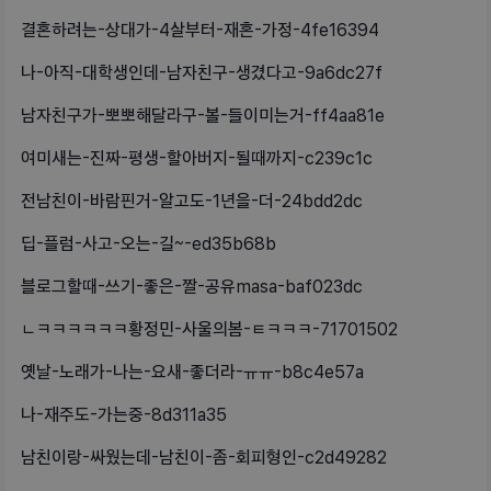
결혼하려는-상대가-4살부터-재혼-가정-4fe16394
나-아직-대학생인데-남자친구-생겼다고-9a6dc27f
남자친구가-뽀뽀해달라구-볼-들이미는거-ff4aa81e
여미새는-진짜-평생-할아버지-될때까지-c239c1c
전남친이-바람핀거-알고도-1년을-더-24bdd2dc
딥-플럼-사고-오는-길~-ed35b68b
블로그할때-쓰기-좋은-짤-공유masa-baf023dc
ㄴㅋㅋㅋㅋㅋㅋ황정민-사울의봄-ㅌㅋㅋㅋ-71701502
옛날-노래가-나는-요새-좋더라-ㅠㅠ-b8c4e57a
나-재주도-가는중-8d311a35
남친이랑-싸웠는데-남친이-좀-회피형인-c2d49282