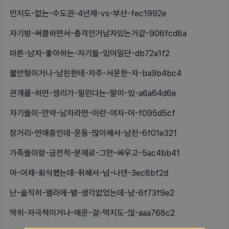
인지도-없는-수도권-4년제-vs-부산-fec1992e
자기방-써클하면서-충격인거남자있는거같-906fcd8a
마른-남자-좋아하는-자기들-있어일단-db72a1f2
불안형이거나-남친한테-자주-서운한-자-ba9b4bc4
관계를-하면-생리가-밀린다는-말이-있-a6a64d6e
자기들이-만약-남자라면-이런-여자-어-f095d5cf
장거리-연애중인데-운동-많이해서-남친-6f01e321
가족들이랑-금전적-문제로-그만-싸우고-5ac4bb41
아-어제-회식했는데-취해서-넘-나댄-3ec8bf2d
난-솔직히-펠라에-별-생각없었는데-남-6f73f9e2
딱히-자극적이거나-매운-걸-먹지도-않-aaa768c2