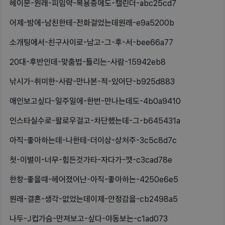
헤이문-원래-피임약-복용중에도-캘린더-abc25cd7
어제-밤에-남친한테-전화걸었는데원래-e9a5200b
소개팅에서-친구사이로-남고-그-후-서-bee66a77
20대-후반인데-맞춤법-틀리는-사람-15942eb8
낚시가-취미한-사람-만나본-적-있어단-b925d883
애인보고싶다-일주일에-한번-만나는데도-4b0a9410
인스타실수로-팔로우걸고-차단했는데-그-b645431a
아직-좋아하는데-나한테-더이상-상처주-3c5c8d7c
첫-이별이-너무-힘든것가타-자다가-깻-c3cad78e
한창-좋을때-헤어졌어난-아직-좋아하는-4250e6e5
원래-결혼-생각-없었는데이제-안정감을-cb2498a5
나두-J컵가슴-만져보고-싶다-야동보는-c1ad073