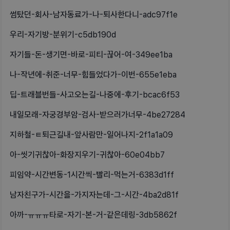
썸탔던-회사-남자동료가-나-퇴사한다니-adc97f1e
우리-자기방-분위기-c5db190d
자기들-돈-생기면-바로-피티-끊어-여-349ee1ba
나-작년에-취준-너무-힘들었다가-이번-655e1eba
딥-트래블번들-사고오는길-나중에-후기-bcac6f53
내일모래-자궁경부암-검사-받으러가너무-4be27284
지하철-ㅌ퇴근길내-앞사람만-일어나지-2f1a1a09
아-씻기귀찮아-화장지우기-귀찮아-60e04bb7
피임약-시간변동-1시간씩-빨리-먹는거-6383d1ff
남자친구가-시간을-가지자는데-그-시간-4ba2d81f
아까-ㅠㅠㅠ타로-자기-본-거-같은데링-3db5862f