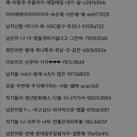
왜-이렇게-우울하지-매일매일-내가-싫-c29fb5bb
아아애애아이아아아아-속상해-서운해-웨-ee617825
남자신발-어디서-봐-ABC말구-또있나-5f08a132
남친이-나-더-힘들게하기싫다고-그만하-79f635db
뭐만하면-발에-쥐나특히-쥐날-것-같은-b93b562e
더보이즈-선우야-가자❤❤❤-f81c36d4
남자들-mbti-중에-isfj가-많은-9f13d855
요즘-주변에-주식얘기하는-사람-왤케-acac5d1
자기들아-청년문화패스-다들-쓰니거기서-9805366d
남친이랑ㅈㄴ-하고십다-마지막으로-했을-6f6dc891
자기들-나-피부가-너무-안좋은데피부좋-38c3d05f
남친이랑-연애-촌데일주일됨자꾸-결혼얘-15e5b4fc