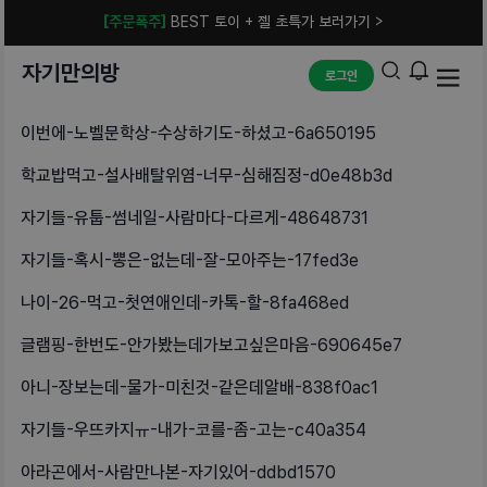
[주문폭주]
BEST 토이 + 젤 초특가 보러가기 >
자기만의방
로그인
이번에-노벨문학상-수상하기도-하셨고-6a650195
학교밥먹고-설사배탈위염-너무-심해짐정-d0e48b3d
자기들-유툽-썸네일-사람마다-다르게-48648731
자기들-혹시-뽕은-없는데-잘-모아주는-17fed3e
나이-26-먹고-첫연애인데-카톡-할-8fa468ed
글램핑-한번도-안가봤는데가보고싶은마음-690645e7
아니-장보는데-물가-미친것-같은데알배-838f0ac1
자기들-우뜨카지ㅠ-내가-코를-좀-고는-c40a354
아라곤에서-사람만나본-자기있어-ddbd1570