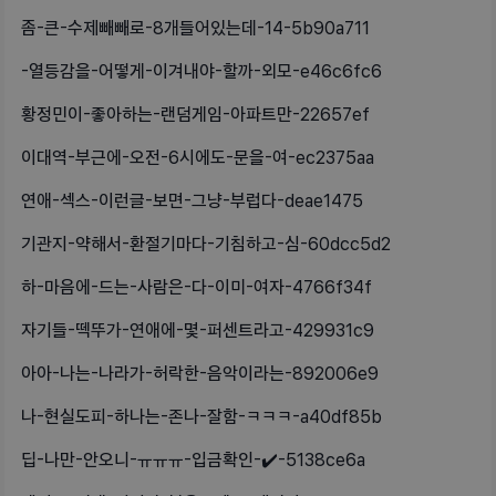
좀-큰-수제빼빼로-8개들어있는데-14-5b90a711
-열등감을-어떻게-이겨내야-할까-외모-e46c6fc6
황정민이-좋아하는-랜덤게임-아파트만-22657ef
이대역-부근에-오전-6시에도-문을-여-ec2375aa
연애-섹스-이런글-보면-그냥-부럽다-deae1475
기관지-약해서-환절기마다-기침하고-심-60dcc5d2
하-마음에-드는-사람은-다-이미-여자-4766f34f
자기들-떽뚜가-연애에-몇-퍼센트라고-429931c9
아아-나는-나라가-허락한-음악이라는-892006e9
나-현실도피-하나는-존나-잘함-ㅋㅋㅋ-a40df85b
딥-나만-안오니-ㅠㅠㅠ-입금확인-✔️-5138ce6a