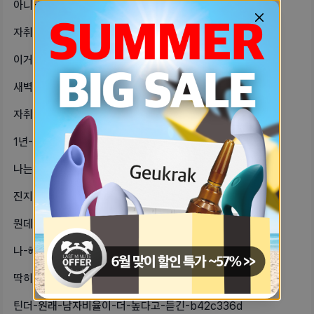
아니-내가-너무-무던한가여기-글만-보-6e5dbda8
자취하는-자기들-중에-혹시-옆집-소음-9c1a6a18
이거-무슨-뜻일까지금-내-마음이-이런-d884d157
새벽에-우울해서-하는-노래-추천🎶fo-5946aa37
자취방-고민해줘-똑순이들아-😭😭-월세-8c831034
1년-연애-하는-동안-시간-갖은-적만-7c7f7663
나는-남친이랑-콘돔-질외-무조건-이렇-83896e09
진지하게-탐폰없이-어떻게-살았지-너무-f95e6aaf
뭔데-릴스-보는데-구남친-전허ㅏ왔었오-b7157337
나-헤어질-결심-2번-이상-봐도-이해-74004ec5
딱히-필요한-게-없었는데-갑자기-뭐에-653754b2
틴더-원래-남자비율이-더-높다고-듣긴-b42c336d