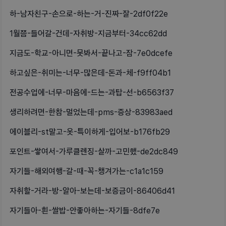
하-남자친구-손으로-하는-거-진짜-잘-2df0f22e
1월쯤-들어갈-건데-자취방-지금부터-34cc62dd
지금도-학교-아니면-못봐서-끝나고-잠-7e0dcefe
하고싶은-취미는-너무-많은데-돈과-체-f9ff04b1
전공수업에-너무-마음에-드는-과탑-선-b6563f37
생리하려면-한참-멀었는데-pms-증상-83983aed
에이블리-st말고-옷-특이하게-입어보-b176fb29
포인트-쌓여서-가루클렌징-살까-고민했-de2dc849
자기들-해외여행-갈-때-꼭-챙겨가는-c1a1c159
자취할-거라-방-알아-보는데-보증금이-86406d41
자기들아-흰-쌀밥-안좋아하는-자기들-8dfe7e