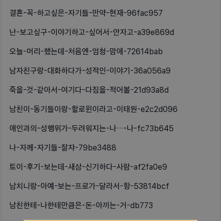
결혼-꼭-하고싶은-자기들-만약-현재-96fac957
난-보고싶구-이야기하고-싶어서-안자고-a39e869d
오늘-머리-했는데-처음엔-엄청-맘에-72614bab
남자친구랑-대화하다가-성적인-이야기-36a056a9
죽을-것-같아서-여기다-다짐을-적어볼-21d93a8d
남친이-동기들이랑-할로윈이라고-이태원-e2c2d096
애인과의-성행위가-두려워지는-나…-나-fc73b645
나-자께-자기들-잘쟈-79be3488
토이-후기-보는데-새삼-신기하다-사람-af2fa0e9
남치니랑-아예-보는-프로가-달라서-항-53814bcf
남친한테-나한테만큼은-돈-아끼는-거-db773