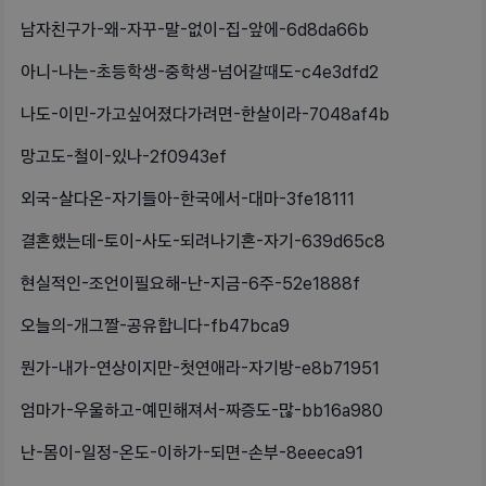
남자친구가-왜-자꾸-말-없이-집-앞에-6d8da66b
아니-나는-초등학생-중학생-넘어갈때도-c4e3dfd2
나도-이민-가고싶어졌다가려면-한살이라-7048af4b
망고도-철이-있나-2f0943ef
외국-살다온-자기들아-한국에서-대마-3fe18111
결혼했는데-토이-사도-되려나기혼-자기-639d65c8
현실적인-조언이필요해-난-지금-6주-52e1888f
오늘의-개그짤-공유합니다-fb47bca9
뭔가-내가-연상이지만-첫연애라-자기방-e8b71951
엄마가-우울하고-예민해져서-짜증도-많-bb16a980
난-몸이-일정-온도-이하가-되면-손부-8eeeca91