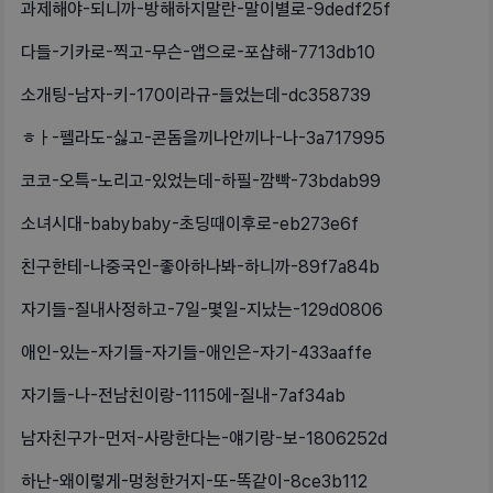
과제해야-되니까-방해하지말란-말이별로-9dedf25f
다들-기카로-찍고-무슨-앱으로-포샵해-7713db10
소개팅-남자-키-170이라규-들었는데-dc358739
ㅎㅏ-펠라도-싫고-콘돔을끼나안끼나-나-3a717995
코코-오특-노리고-있었는데-하필-깜빡-73bdab99
소녀시대-babybaby-초딩때이후로-eb273e6f
친구한테-나중국인-좋아하나봐-하니까-89f7a84b
자기들-질내사정하고-7일-몇일-지났는-129d0806
애인-있는-자기들-자기들-애인은-자기-433aaffe
자기들-나-전남친이랑-1115에-질내-7af34ab
남자친구가-먼저-사랑한다는-얘기랑-보-1806252d
하난-왜이렇게-멍청한거지-또-똑같이-8ce3b112