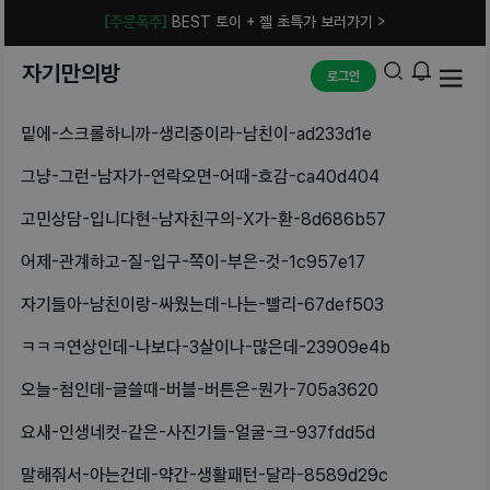
[주문폭주]
BEST 토이 + 젤 초특가 보러가기 >
자기만의방
로그인
밑에-스크롤하니까-생리중이라-남친이-ad233d1e
그냥-그런-남자가-연락오면-어때-호감-ca40d404
고민상담-입니다현-남자친구의-X가-환-8d686b57
어제-관계하고-질-입구-쪽이-부은-것-1c957e17
자기들아-남친이랑-싸웠는데-나는-빨리-67def503
ㅋㅋㅋ연상인데-나보다-3살이나-많은데-23909e4b
오늘-첨인데-글쓸때-버블-버튼은-뭔가-705a3620
요새-인생네컷-같은-사진기들-얼굴-크-937fdd5d
말해줘서-아는건데-약간-생활패턴-달라-8589d29c