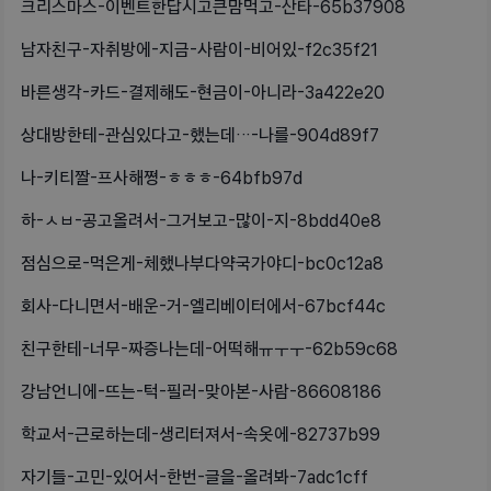
크리스마스-이벤트한답시고큰맘먹고-산타-65b37908
남자친구-자취방에-지금-사람이-비어있-f2c35f21
바른생각-카드-결제해도-현금이-아니라-3a422e20
상대방한테-관심있다고-했는데…-나를-904d89f7
나-키티짤-프사해쪙-ㅎㅎㅎ-64bfb97d
하-ㅅㅂ-공고올려서-그거보고-많이-지-8bdd40e8
점심으로-먹은게-체했나부다약국가야디-bc0c12a8
회사-다니면서-배운-거-엘리베이터에서-67bcf44c
친구한테-너무-짜증나는데-어떡해ㅠㅜㅜ-62b59c68
강남언니에-뜨는-턱-필러-맞아본-사람-86608186
학교서-근로하는데-생리터져서-속옷에-82737b99
자기들-고민-있어서-한번-글을-올려봐-7adc1cff