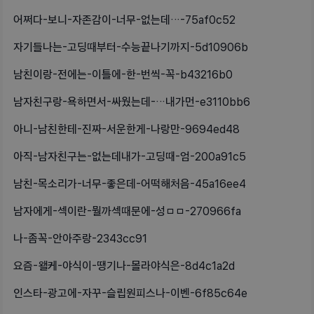
어쩌다-보니-자존감이-너무-없는데…-75af0c52
자기들나는-고딩때부터-수능끝나기까지-5d10906b
남친이랑-전에는-이틀에-한-번씩-꼭-b43216b0
남자친구랑-욕하면서-싸웠는데-…내가먼-e3110bb6
아니-남친한테-진짜-서운한게-나랑만-9694ed48
아직-남자친구는-없는데내가-고딩때-엄-200a91c5
남친-목소리가-너무-좋은데-어떡해처음-45a16ee4
남자에게-섹이란-뭘까섹때문에-성ㅁㅁ-270966fa
나-좀꼭-안아주랑-2343cc91
요즘-왤케-야식이-땡기나-몰라야식은-8d4c1a2d
인스타-광고에-자꾸-슬립원피스나-이벤-6f85c64e