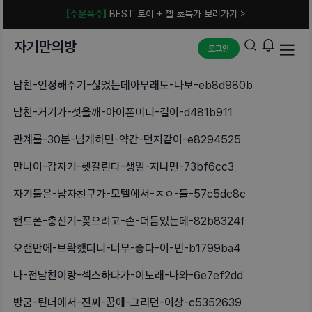
[주문폭주]
BEST 토이 + 젤 초특가 보러가기 >
자기만의방
로그인
남친-인정해주기-싫었는데아무래도-나보-eb8d980b
남친-거기가-섯을깨-아이폰미니-길이-d481b911
관계를-30분-넘게하면-약간-먼지같이-e8294525
만나이-갑자기-헷갈린다-생일-지나면-73bf6cc3
자기들은-남자친구가-모텔에서-ㅈㅇ-들-57c5dc8c
핸드폰-충전기-꽂으려고-손-더듬었는데-82b8324f
오랜만에-브왁했더니-너무-좋다-이-민-b1799ba4
나-전남친이랑-섹스하다가-이노래-나와-6e7ef2dd
방굼-틴더에서-진짜-꿈에-그리던-이상-c5352639