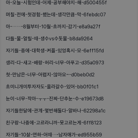
아-오늘-시험인데-어제-공부해야지-해-d500455f
며칠-전에-첫경험-했는데-생각만큼-막-6febdc07
아-……-8월부터-10월-초까지-감기-e8a9a27f
다들-물-얼릴-때-생수vs수돗물-b8da9264
자기들-중에-대학생-커플-있엉혹시-모-6eff15fd
생리-다-새고-배랑-허리-너무-아푸고-d35a0973
첫-만남은-너무-어렵지-않아요~-d0beb0d2
초미니개미투자자도-올라갈수-있어-bb0f01c1
눈이-너무-작아-ㅜㅜ-진짜-단추눈-수-e19673d8
자기들한달에-관계-몇번해둘다-알바나-62298a1c
친구랑-나중에-고르라니까-못고르는게-6ff8123
자기들-10살-연하-어때…-남자애가-ed955b59