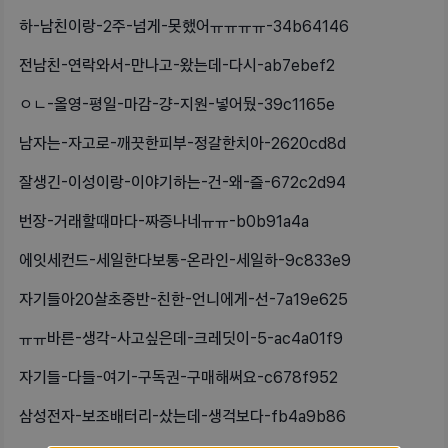
하-남친이랑-2주-넘게-못했어ㅠㅠㅠㅠ-34b64146
전남친-연락와서-만나고-왔는데-다시-ab7ebef2
ㅇㄴ-올영-평일-마감-걍-지원-넣어뒀-39c1165e
남자는-자고로-깨끗한피부-정갈한치아-2620cd8d
잘생긴-이성이랑-이야기하는-건-왜-즐-672c2d94
번장-거래할때마다-짜증나네ㅠㅠ-b0b91a4a
에잇세컨드-세일한다보통-온라인-세일하-9c833e9
자기들아20살초중반-친한-언니에게-선-7a19e625
ㅠㅠ바른-생각-사고싶은데-크레딧이-5-ac4a01f9
자기들-다들-여기-구독권-구매해써요-c678f952
삼성전자-보조배터리-샀는데-생걱보다-fb4a9b86