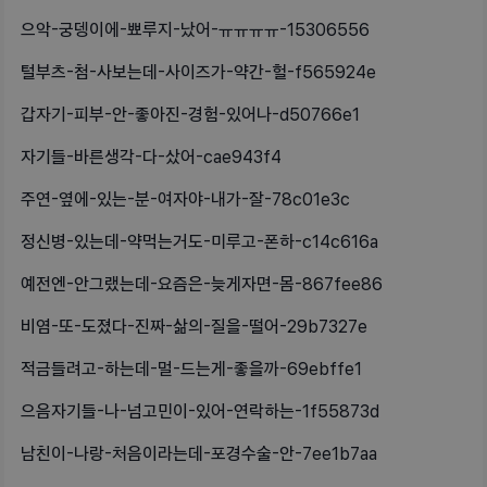
으악-궁뎅이에-뾰루지-났어-ㅠㅠㅠㅠ-15306556
털부츠-첨-사보는데-사이즈가-약간-헐-f565924e
갑자기-피부-안-좋아진-경험-있어나-d50766e1
자기들-바른생각-다-샀어-cae943f4
주연-옆에-있는-분-여자야-내가-잘-78c01e3c
정신병-있는데-약먹는거도-미루고-폰하-c14c616a
예전엔-안그랬는데-요즘은-늦게자면-몸-867fee86
비염-또-도졌다-진짜-삶의-질을-떨어-29b7327e
적금들려고-하는데-멀-드는게-좋을까-69ebffe1
으음자기들-나-넘고민이-있어-연락하는-1f55873d
남친이-나랑-처음이라는데-포경수술-안-7ee1b7aa