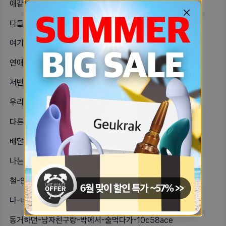
애같은-남친-진짜-어쩌지-내가-어제-bc933084
다들-꿈꾸다가-이게-꿈이구나라는걸-자-60faf6a
여기서-살면서-크레딧-야금야금-모으는-62c0e29e
연애를-하면-할수록-남자랑-안맞는다는-589a59c5
저번에-산부인과-갔는데-초진이었는데-555fc193
우리-아빠-말끝마다-씨발거리고-목소리-e783dc0
다른-곳에서-본-설문조사인데-궁금해서-7dcdaeea
배달기사-어린이-보호구역-횡단보도에서-ac309760
나는-레즈비언이고-여자친구가-있어-충-67f0596a
철-안-드는-혈육-어떡하면-좋냐-진짜-c54f5ce2
나-너무-속상해얼마전-남자친구-생일파-4973733c
동거하던-남자친구랑-밖에서-술먹다가-10c58ace