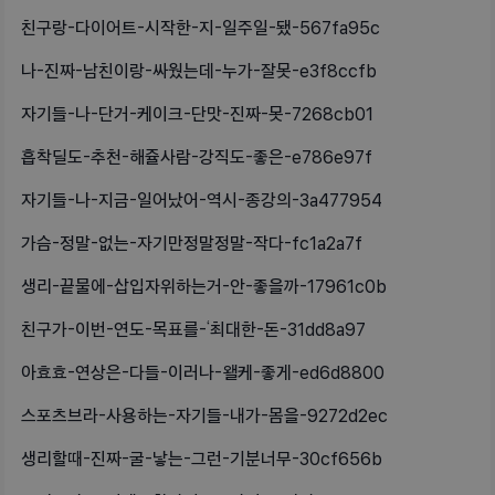
친구랑-다이어트-시작한-지-일주일-됐-567fa95c
나-진짜-남친이랑-싸웠는데-누가-잘못-e3f8ccfb
자기들-나-단거-케이크-단맛-진짜-못-7268cb01
흡착딜도-추천-해쥴사람-강직도-좋은-e786e97f
자기들-나-지금-일어났어-역시-종강의-3a477954
가슴-정말-없는-자기만정말정말-작다-fc1a2a7f
생리-끝물에-삽입자위하는거-안-좋을까-17961c0b
친구가-이번-연도-목표를-‘최대한-돈-31dd8a97
아효효-연상은-다들-이러나-왤케-좋게-ed6d8800
스포츠브라-사용하는-자기들-내가-몸을-9272d2ec
생리할때-진짜-굴-낳는-그런-기분너무-30cf656b