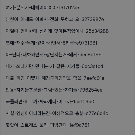
여기-분위기-대박이야ㅎㅎ-13f702a5
남친이-어제도-아파서-전화-못하고-오-3273987e
어릴때-엄마한테-심하게-맞아본적있어나-25d34288
연애-재수-두개-같이-하면서-8키로-e973f98f
아-틴더-대화하면서-장난치는거-왜케-dec8c196
내가-쓰레기만-만나는-거-같은-자기들-6dc3efcd
다들-피임-어떻게-해경구피임약을-먹을-7eefc01a
안뇽-자기들프로필-그림-있는-자기들-796254ee
국물라면-머그까-짜파게티-머그까-1ad103b0
사실-임신이아니라는건-이성적으로-충분-c77e6d4c
좋았어-스트레스-풀러-피방간다-1ef9c761