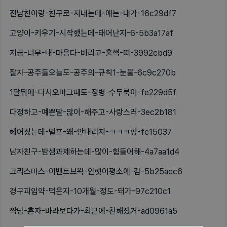
전남친이랑-친구로-지내는데-얘는-내가-16c29df7
고양이-키우기-시작했는데-태어난지-6-5b3a17af
지금-너무-내-마음다-버리고-훌쩍-떠-3992cbd9
잘자-공주들오늘도-공주의-규칙1-눈물-6c9c270b
1달뒤에-다시오마그때도-정병-수두룩이-fe229d5f
다정하고-예쁜말-많이-해주고-사랑스러-3ec2b181
헤어졌는데-멀프-왜-안내리지-ㅋㅋㅋ평-fc15037
남자친구-밤샘과제하는데-많이-힘들어해-4a7aa1d4
크리스마스-이벤트브왁-안햇어평소에-검-5b25acc6
경구피임약-먹은지-10개월-정도-돼가-97c210c1
짝남-혼자-바라보다가-최근에-친해졌거-ad0961a5