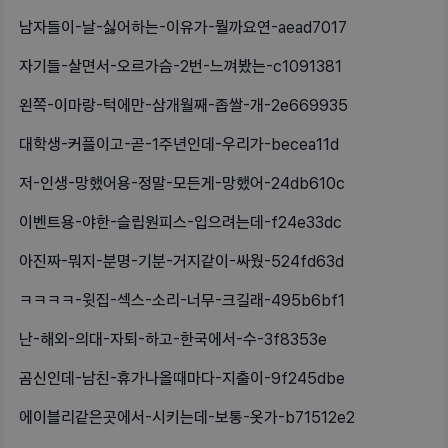
남자들이-날-싫어하는-이유가-뭘까요연-aead7017
자기들-살면서-오르가슴-2번-느껴봤는-c1091381
왼쪽-이마랑-턱에만-삼개월째-좁쌀-개-2e669935
대학생-커플이고-곧-1주년인데-우리가-becea11d
저-인생-망했어용-정말-모든게-망했어-24db610c
이벤트용-야한-슬립원피스-입으려는데-f24e33dc
아진짜-뭐지-분명-기분-거지같이-싸웠-524fd63d
ㅋㅋㅋㅋ-윗집-섹스-소리-너무-크길래-495b6bf1
난-해외-의대-자퇴-하고-한국에서-수-3f8353e
곰신인데-남친-휴가나올때마다-지출이-9f245dbe
에이블리같은곳에서-시키는데-보통-옷가-b71512e2