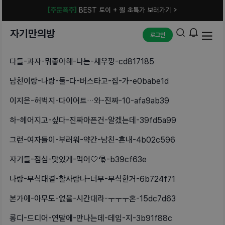
[주문폭주]
BEST 토이 + 젤 초특가 보러가기 >
자기만의방
로그인
다들-과자-뭐좋아해-나는-새우깡-cd817185
남친이랑-나랑-둘-다-버스타고-집-가-e0babe1d
이지은-허벅지-다이어트…와-진짜-10-afa9ab39
하-헤어지고-싶다-진짜아픈건-알겠는데-39fd5a99
그런-여자들이-부러워-약간-남친-혼내-4b02c596
자기들-점심-맛있게-먹어🤍🎅-b39cf63e
나랑-무식대결-할사람나-너무-무식한거-6b724f71
본가에-아무도-없을-시간대라-ㅜㅜㅜ혼-15dc7d63
롱디-드디어-연말에-만나는데-데임-지-3b91f88c