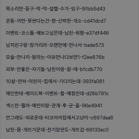
목소리만-듣구-막-막-설렐-수가-있구-9fbb5d43
콘돔-끼면-못싼다는건-뭔-신박한-개소-cd41dcd7
이벤트-코스튬-해보고싶은데-남친-취향-e37df446
남자친구랑-장거리라-오랜만에-만나서-bade573
모솔-만나지-말라는-이유만나다보면1-f2ee876b
피부-안좋은-자기들-남친이랑-잘-때-bfcdb770
10살-연하-여친이-집에서-기다리는데-393fa081
애인한테-메이드복-이벤트-할-예정인데-d28b791c
섹스란-뭘까-애인이랑-관계-후-균-옮-96e4941
안그래도-외로운데-타코야끼집에서고냥이-c697daa6
남친-몸-개뜨거운데-전기장판도-개뜨겁-69133ac0