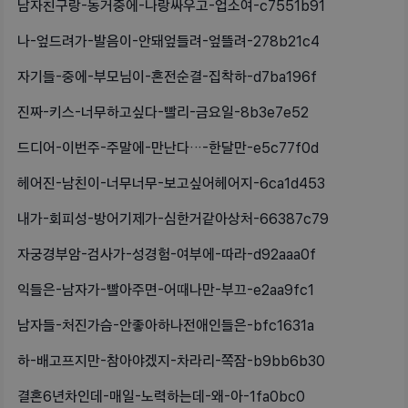
남자친구랑-동거중에-나랑싸우고-업소여-c7551b91
나-엎드려가-발음이-안돼엎들려-엎뜰려-278b21c4
자기들-중에-부모님이-혼전순결-집착하-d7ba196f
진짜-키스-너무하고싶다-빨리-금요일-8b3e7e52
드디어-이번주-주말에-만난다…-한달만-e5c77f0d
헤어진-남친이-너무너무-보고싶어헤어지-6ca1d453
내가-회피성-방어기제가-심한거같아상처-66387c79
자궁경부암-검사가-성경험-여부에-따라-d92aaa0f
익들은-남자가-빨아주면-어때나만-부끄-e2aa9fc1
남자들-처진가슴-안좋아하나전애인들은-bfc1631a
하-배고프지만-참아야겠지-차라리-쪽잠-b9bb6b30
결혼6년차인데-매일-노력하는데-왜-아-1fa0bc0