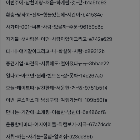
이번주에-남친이랑-처음-하게될-것-같-b1a5fe93
환승-당하고-진짜-힘들었는데-시간이-b41534c
사가미-001-써본-사람-있을까-주문-96159c8c
자기들-첫사랑은-어떤-사람이었어그리고-e742a629
다-내-얘기같아그리고-나-확실히-사람-d89312b
중견기업-파견직-서류에도-떨어졌다ㅠㅠ-3bbae22
열나고-아프면-원래-핸드폰-잘-못봐-14c267a0
오늘-데이트때-남친한테-서운한-거-있-9751b5f4
이번-클스마스때-남칭구랑-여행가는데-109b50fa
만나는-기간에-소개팅-어플한-남친더-6e486cf8
운동할때마다-여자아이돌-직캠보기-자극-67a7dcdc
자취-하는-자기들-꿀템-알려줘-d23dc89b