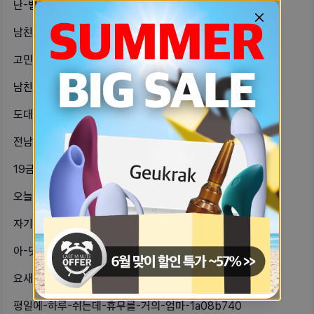
난-별로-안예쁘고-통통한데남친이-왜-3c275753
남친이-나랑-술마시는걸-너~무-좋아해-32c0d3e5
고민있는-사람팩폭해드림-1006847b
남친-갸웃김-내가-방금-뜬금없이-자기-fad7fc63
도대체-이런-치마에는-뭘-입어야한단-9b0264fb
전남친-생각날-때마다-우울해지고-찾아-91bba5b6
19금-젠가나-그런-비슷한-카드-게임-1b2fbbb6
오늘-명사-강의-들으러-가는데-잘-다-ba737ded
자기들언제자-af76cebd
아-댓글-리워드-도입된거였구나나는-7-3874b433
요새-몸이-많이-힘든가밥먹고-나면-막-6b2749cc
평일에-하루-쉬는데-휴무를-거의-엄마-1a08b740