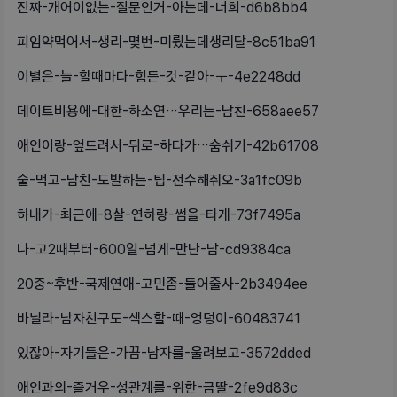
진짜-개어이없는-질문인거-아는데-너희-d6b8bb4
피임약먹어서-생리-몇번-미뤘는데생리달-8c51ba91
이별은-늘-할때마다-힘든-것-같아-ㅜ-4e2248dd
데이트비용에-대한-하소연…우리는-남친-658aee57
애인이랑-엎드려서-뒤로-하다가…숨쉬기-42b61708
술-먹고-남친-도발하는-팁-전수해줘오-3a1fc09b
하내가-최근에-8살-연하랑-썸을-타게-73f7495a
나-고2때부터-600일-넘게-만난-남-cd9384ca
20중~후반-국제연애-고민좀-들어줄사-2b3494ee
바닐라-남자친구도-섹스할-때-엉덩이-60483741
있잖아-자기들은-가끔-남자를-울려보고-3572dded
애인과의-즐거우-성관계를-위한-금딸-2fe9d83c