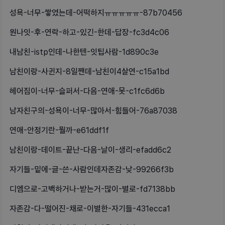
성욕-너무-쌓였는데-어떡하지ㅠㅠㅠㅠㅠ-87b70456
원나잇-후-연락-하고-있긴-한데-답장-fc3d4c06
내남친-istp인데-나한텐-잇팁사람-1d890c3e
남친이랑-사귄지-8일짼데-남친이4살연-c15a1bd
헤어짐이-너무-슬퍼서-다음-연애-못-c1fc6d6b
남자친구의-성욕이-너무-많아서-힘들어-76a87038
연애-안정기란-뭘까-e61ddf1f
남친이랑-데이트-끝난-다음-날이-생리-efadd6c2
자기들-밑에-글-쓴-사람인데자존감-낮-99266f3b
디엠으로-고백하거나-받는거-많이-별로-fd7138bb
자존감-다-떨어진-채로-이별한-자기들-431ecca1