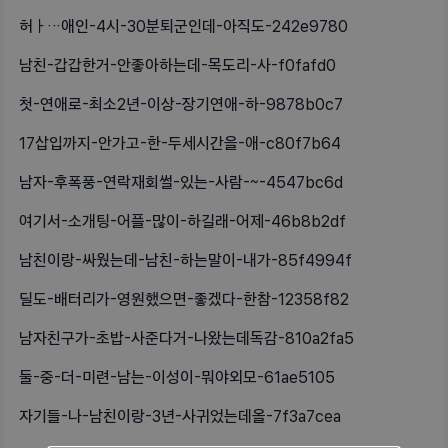
허ㅏ…애인-4시-30분퇴군인데-아직도-242e9780
남친-갑갑한거-안좋아하는데-목도리-사-f0fafd0
첫-연애로-최소2년-이상-장기연애-하-9878b0c7
17삽입까지-안가고-한-두세시간을-애-c80f7b64
남자-후폭풍-연락재회썰-있는-사람-~-4547bc6d
여기서-소개팅-어플-많이-하길래-어제-46b8b2df
남친이랑-싸웠는데-남친-하는말이-내가-85f4994f
딜도-배터리가-영원했으면-좋겠다-한참-12358f82
남자친구가-초밥-사준다거-나왔는데독감-810a2fa5
둘-중-더-미련-남는-이성이-뭐야외모-61ae5105
자기들-나-남친이랑-3년-사귀었는데올-7f3a7cea