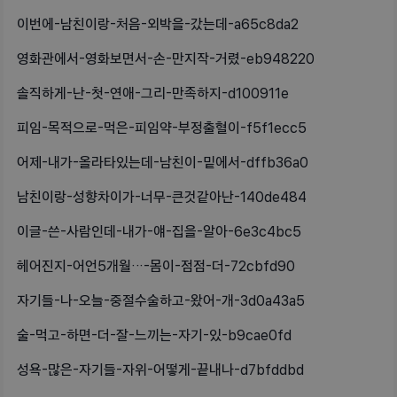
이번에-남친이랑-처음-외박을-갔는데-a65c8da2
영화관에서-영화보면서-손-만지작-거렸-eb948220
솔직하게-난-첫-연애-그리-만족하지-d100911e
피임-목적으로-먹은-피임약-부정출혈이-f5f1ecc5
어제-내가-올라타있는데-남친이-밑에서-dffb36a0
남친이랑-성향차이가-너무-큰것같아난-140de484
이글-쓴-사람인데-내가-얘-집을-알아-6e3c4bc5
헤어진지-어언5개월…-몸이-점점-더-72cbfd90
자기들-나-오늘-중절수술하고-왔어-개-3d0a43a5
술-먹고-하면-더-잘-느끼는-자기-있-b9cae0fd
성욕-많은-자기들-자위-어떻게-끝내나-d7bfddbd