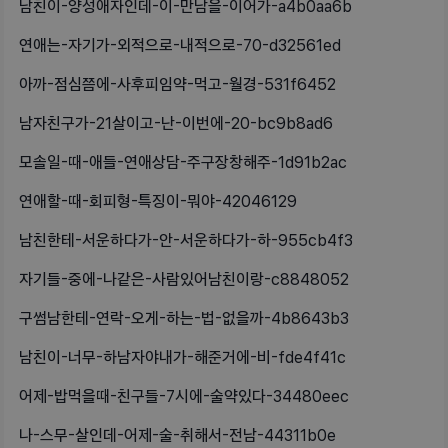
남친이-양성애자인데-이-만남을-이어가-a4b0aa6b
연애는-자기가-외적으로-내적으로-70-d32561ed
아까-점심쯤에-사후피임약-먹고-월경-531f6452
남자친구가-21살이고-난-이번에-20-bc9b8ad6
모솔일-때-애들-연애상담-주구장창해주-1d91b2ac
연애할-때-회피형-특징이-뭐야-42046129
남친한테-서운하다가-안-서운하다가-하-955cb4f3
자기들-중에-나같은-사람있어남친이랑-c8848052
구썸남한테-연락-오게-하는-법-없을까-4b8643b3
남친이-너무-하남자야내가-해준거에-비-fde4f41c
어제-밥먹을때-친구들-7시에-술약있다-34480eec
나-스무-살인데-어제-술-취해서-전남-44311b0e