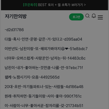
[주문폭주]
BEST 토이 + 젤 초특가 보러가기 >
자기만의방
로그인
-d2d31786
다들-혹시-인연-운명-같은-거-있다고-d395aa04
이번년도-남친이랑-또-해외가봐야지😄❤-51e8bdc7
너어무-오버스럽게-사랑꾼인-남자는-뒤-f4483c8c
남친이-내가-좋아하는-것만큼-나를-안-97ebc71f
왤케-노잼시기지-요즘-4492565d
20대-초반-자기들파트너-있는-사람들-4d186a48
원래-취직하면-동기들이랑-사이-좋아-990f761c
이-사람이-너무-좋아서곧-잠자리를-갖-21734b51