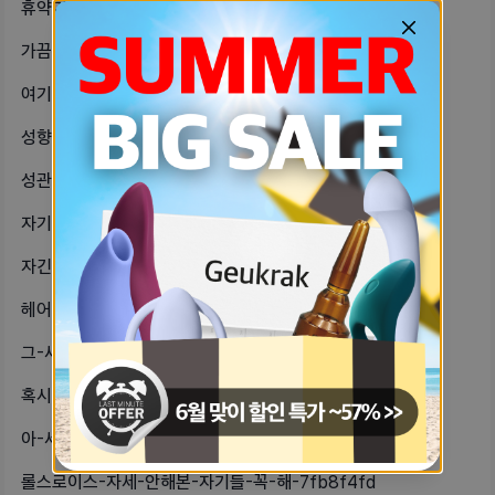
휴약기-3일차인데-언제생리할까-a96e54c1
가끔-자기방에-남친이-관계중에-갑자기-c974fe75
여기-대박이다섹스-그냥-거기에-그거-cf1f6f36
성향sm-플레이-같은-거-글-주의연애-a3d43d39
성관계하고-피-나욌는데-계속-해난-좀-60340499
자기들…-진짜-살려줘-나-어떻게-해야-21d07dff
자긴-헤어지면-안-잡는다고-했던-남자-3a53a7d2
헤어졌고-내가-그사람만나기-아까운-것-663e5f9d
그-새끼도-후폭풍-왔으면-좋겠다-95a18f5b
혹시-자위할때랑-ㅅㅅ할때랑-신음소리가-24b81c48
아-세세세섹스하고싶다-핑거링-받고-싶-5a5559d5
롤스로이스-자세-안해본-자기들-꼭-해-7fb8f4fd