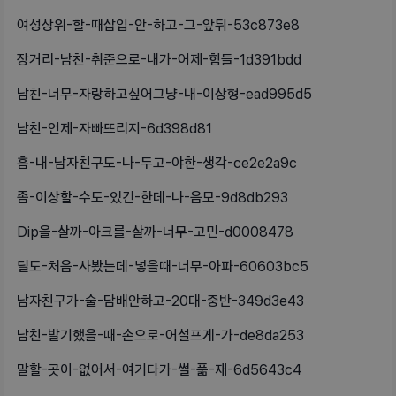
여성상위-할-때삽입-안-하고-그-앞뒤-53c873e8
장거리-남친-취준으로-내가-어제-힘들-1d391bdd
남친-너무-자랑하고싶어그냥-내-이상형-ead995d5
남친-언제-자빠뜨리지-6d398d81
흠-내-남자친구도-나-두고-야한-생각-ce2e2a9c
좀-이상할-수도-있긴-한데-나-음모-9d8db293
Dip을-살까-아크를-살까-너무-고민-d0008478
딜도-처음-사봤는데-넣을때-너무-아파-60603bc5
남자친구가-술-담배안하고-20대-중반-349d3e43
남친-발기했을-때-손으로-어설프게-가-de8da253
말할-곳이-없어서-여기다가-썰-풂-재-6d5643c4