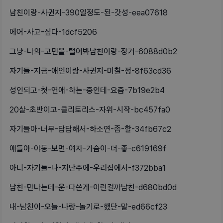
남친이랑-사귄지-390일정도-된-갓성-eea07618
에어-사고-싶다-1dcf5206
그냥-나의-고민을-털어봐남친이랑-장거-6088d0b2
자기들-지금-애인이랑-사귄지-며칠-정-8f63cd36
성인되고-첫-연애-하는-중인데-요즘-7b19e2b4
20살-초반이고-클리토리스-자위-시작-bc457fa0
자기들아-너무-답답해서-하소연-좀-할-34fb67c2
얘들아-야동-보면-여자-가슴이-더-좋-c619169f
아니-자기들-나-지난주에-우리집에서-f372bba1
남친-만나는데-운-다쓴게-이런걸까남친-d680bd0d
내-남친이-오늘-나랑-놀기로-했단-말-ed66cf23