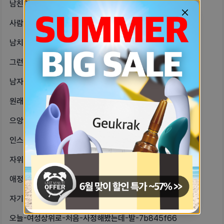
남친이-너무-야해서-짜증난다-못하면-df7470da
사람은-좋은데-바람핀걸-내가-알아-근-2f71dbad
남치니가-섹스를-많이-안해봐서-애무-680cf68
그런데-사람이-몸을-섞고-대화를-나누-e13ce568
남자친구가-피검사로-헤르페스-없다는-27a6a45f
원래-남자친구가-여친-엉덩이에-손넣는-a6abf837
으앙-짜증나-나도-광안리-좋아하는데-52781e8
인스타는-좋은-점만-기록하는-공간이라-f2835d40
자위하기-전에도-손-깨끗이-씻고-후에-16da1c43
애정결핍인데-어떡하지파트너-만들면-후-fff0c786
자기가-돈-마니버니까-결혼하구-만약-d07be6de
오늘-여성상위로-처음-사정해봤는데-발-7b845f66