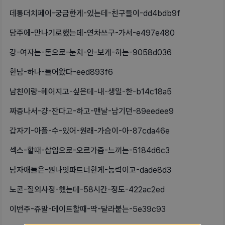
데통더치페이-궁금한게-있는데-친구들이-dd4bdb9f
담주에-만나기로했는데-연차쓰구-가서-e497e480
걍-여자는-돈으로-눈치-안-보게-하는-9058d036
한남-하나-들어왔다-eed893f6
남친이랑-헤어지고-싶은데-내-생일-한-b14c18a5
짜증나서-걍-잔다고-하고-맨날-남기던-89eedee9
갑자기-아플-수-있어-원래-가슴이-아-87cda46e
섹스-할때-삽입으로-오르가즘-느끼는-5184d6c3
남자애들은-원나잇파트너한게-능력이고-dade8d3
노콘-질외사정-했는데-58시간-정도-422ac2ed
이번주-쥬말-데이트할때-딱-달라붙는-5e39c93