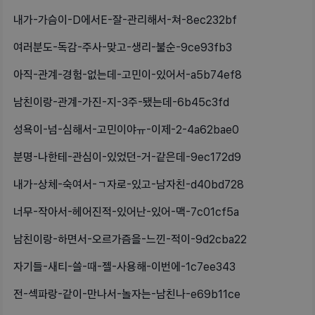
내가-가슴이-D에서E-잘-관리해서-쳐-8ec232bf
여러분도-독감-주사-맞고-생리-불순-9ce93fb3
아직-관계-경험-없는데-고민이-있어서-a5b74ef8
남친이랑-관계-가진-지-3주-됐는데-6b45c3fd
성욕이-넘-심해서-고민이야ㅠ-이제-2-4a62bae0
분명-나한테-관심이-있었던-거-같은데-9ec172d9
내가-상체-숙여서-ㄱ자로-있고-남자친-d40bd728
너무-작아서-헤어진적-있어난-있어-맥-7c01cf5a
남친이랑-하면서-오르가즘을-느낀-적이-9d2cba22
자기들-새티-쓸-때-젤-사용해-이번에-1c7ee343
전-섹파랑-같이-만나서-놀자는-남친나-e69b11ce