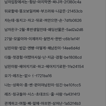
남자입장에서는-항상-마지막엔-싸니까-2f380c4a
뒤로할때-똥꼬보일까봐-부끄러워-나같은-21453cb
자는데-등지고-자고-뒤로-껴안으면-손-7dfb0626
남자친구-2월-후반생일인데-패딩선물은-5ad2a2d8
27살-모쏠이야-이제까지-살면서-한번-c6b1ef4f
남친이랑-밥값-엔빵-어떻게-해남친이-14ee6d4d
다들-첫경험-어땠어사실-난-지금-경험-be1808cd
남친이랑-헤어지기로-하고-헤어지기로한-1fe24154
요기-레즈는-없ㅇㅓ-f721ba16
나는-성욕이-좀-쎈-편이야남친이-있긴-be10fcc5
레즈-칭규들아-시스-초대코드-줄-사람-fa43f4f3
관계하고-며칠-째-밑에-아프면-상처난-1a52f4b3