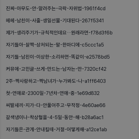
진짜-아무도-안-알려주는-극락-자위법-1961f4cd
헤헤-남친이-사줄-생일선물-기대된다-267f5341
제가-생리주기가-규칙적인데요…원래라면-f78d3f6b
자기들아-살짝-상처되는-말-한마디에-c5ccc1a5
자기들-남친이-이상한-소리하면-똑같이-e2578bd5
커뮤에-고민글-쓰게-만드는-남자는-만-7320cf42
2주-짝사랑하고-짝남녀가-누가봐도-나-a1ff6403
첫-연애로-2300일-7년차-연애-중-1e69d832
씨발새끼-지가-다-안풀어주고-무작정-4e60ae66
갈색냉이나-착상혈을-4-5일-동안-해-b28a6ac1
자기들은-관계-안내킬때-거절-어떻게해-a12ce1ab