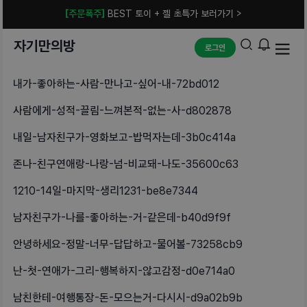
[주문폭주]
BEST 토이 + 젤 초특가 보러가기 >
자기만의방
로그인
내가-좋아하는-사람-만나고-싶어-내-72bd012
사람에게-성적-끌림-느껴본적-없는-사-d802878
내일-남자친구가-영화보고-밥먹자는데-3b0c414a
존나-친구연애랑-나랑-넘-비교돼-나도-35600c63
1210-14일-마지막-생리1231-be8e7344
남자친구가-나를-좋아하는-거-같은데-b40d9f9f
안녕하세요-정말-너무-답답하고-물어볼-73258cb9
난-첫-연애가-그리-행복하지-않고감정-d0e714a0
남친한테-여행통장-돈-모으는거-다시시-d9a02b9b