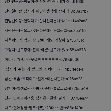
남자친구랑-싸웠어-예전에-한-번-내가-2cdff635
전남친이랑-잠자리-어떻게생각해-잠자리-9b0a3fb7
전남친이랑-연락하고-만나긴하는대-내가-af4a2ad3
사람은-사람으로-잊는다던데-나-그러고-ec3ea115
사후피임약-먹고-술-담배-해도-괜찮아-2f56731d
고딩때-친구중에-진짜-예쁜-친구가-있-c584a678
아니-이거-너무-웃곀ㅋㅋㅋㅋㅋㅋ-57889e06
"남자가-주는-거-받으면-김치녀다"라-4b34ede4
남친-욕좀-끄적이고-갈게~미친새낀가-a116ae23
남친이-입생로랑-가방-사준대-홀로로로-8325d549
진짜-연애는어려움-남자친구한텐-별거아-3778ea74
나도-연애경험-별로-없던-20대-초반-c88e149c