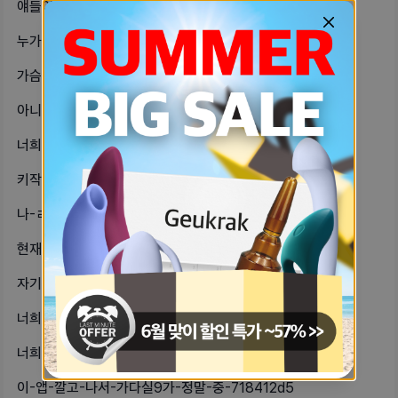
얘들아-나-교환학생가서-5개월간-남친-19544fc8
누가-예전에-이-체위가-엄청-자극되고-3fdd0ed0
가슴-크고-다리-이뻐지고-싶다-제발-e15602df
아니-남친이랑-싸우고-3일정도-연락-c21e46d0
너희-커플은-호칭-뭐야-난-그냥-기본-9e7435b1
키작으면-여성상위-어렵니아직해본건-아-ff11eb8d
나-ㄹㅇ-답정너-스타일인가봐-오늘-본-feb19bc7
현재-남친이랑-91일정도-사귀고-있고-976c4ce8
자기들은-연애할-때-표현-아끼는-편이-511b33bc
너희-남친한테-생리얘기-해-난-부부인-c3af6976
너희-섹스하자는말-어떻게-해-우린-섹-aea99a32
이-앱-깔고-나서-가다실9가-정말-중-718412d5