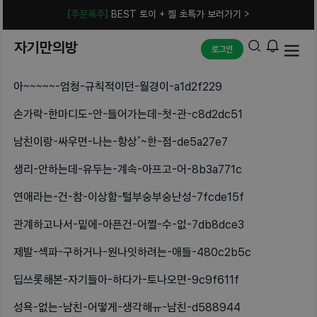
[주문폭주]
BEST 토이 + 젤 초특가 보러가기 >
자기만의방
로그인
아~~~~~-엄청-규칙적이던-월경이-a1d2f229
손가락-한마디도-안-들어가는데-첫-관-c8d2dc51
남친이랑-싸우면-나는-항상“~한-점-de5a27e7
생리-안하는데-유두는-계속-아프고-어-8b3a771c
연애라는-건-참-이상함-털부숭부숭난성-7fcde15f
관계하고나서-밑에-아픈건-어쩔-수-없-7db8dce3
제발-섹파-구하거나-원나잇하려는-애들-480c2b5c
딥쓰롯해본-자기들아-하다가-토나오면-9c9f611f
성욕-없는-남친-어떻게-생각해ㅠ-남친-d588944