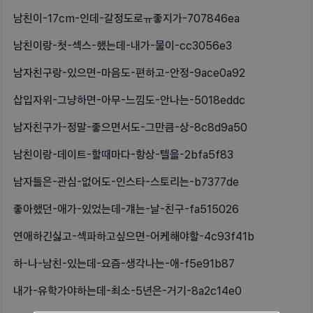
남친이-17cm-인데-갈정도로ㅠ좋지가-707846ea
남친이랑-첫-섹스-했는데-내가-물이-cc3056e3
남자친구랑-있으면-마음도-편하고-안정-9ace0a92
삽입자위-그냥하면-아무-느낌도-안나는-5018eddc
남자친구가-정말-좋으면서도-그만큼-상-8c8d9a50
남친이랑-데이트-할때마다-항상-텔을-2bfa5f83
남자들은-관심-없어도-인스타-스토리는-b7377de
좋아했던-애가-있었는데-걔는-날-친구-fa515026
연애하긴싫고-섹파하고싶으면-어케해야할-4c93f41b
하-나-남친-있는데-요즘-생각나는-애-f5e91b87
내가-유학가야하는데-최소-5년은-거기-8a2c14e0