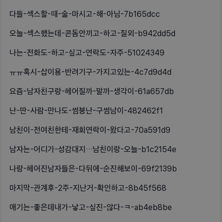
다들-섹스할-때-술-마시고-해-아님-7b165dcc
오늘-섹스했는데-콘돔안끼고-하고-질외-b942dd5d
나는-전화도-하고-싶고-연락도-자주-51024349
ㅠㅠ혹시-삽이용-반려기구-가지고있는-4c7d9d4d
요즘-남자친구랑-헤어질까-말까-생각이-61a657db
난-딴-사람-만나도-썸붕난-구썸남이-482462f1
남친이-전여친한테-재회연락이-왔다고-70a591d9
남자는-어디가-성감대지…남친이랑-오늘-b1c2154e
나랑-헤어진남자들은-다뒤에-순진해보이-69f2139b
마지막-관계후-2주-지난거-확인하고-8b45f568
애기는-좋은데내가-낳고-싶진-않다-ㅋ-ab4eb8be