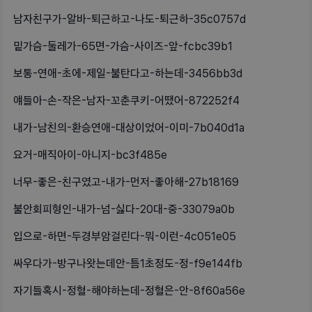
남자친구가-알바-퇴근하고-나도-퇴근하-35c0757d
밑가슴-둘레가-65면-가슴-사이즈-앞-fcbc39b1
보통-연애-초에-제일-불탄다고-하는데-3456bb3d
얘들아-손-작은-남자-꼬춘쿠키-어땠어-872252f4
내가-남친의-환승연애-대상이었어-이미-7b040d1a
요거-매직아이-아니지-bc3f485e
너무-좋은-친구였고-내가-먼저-좋아해-27b18169
불안회피형인-내가-넘-싫다-20대-중-33079a0b
입으로-하면-두경부암걸린다-뭐-이런-4c051e05
싸우다가-방구나왓는데안-틈1초정도-정-f9e144fb
자기들혹시-정혈-해야하는데-정혈은-안-8f60a56e