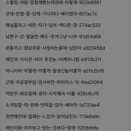
스퀄팅-처음-경험해봤는데원래-이렇게-903b8661
군대-반절-좀-넘게-기다리다-헤어졌어-801ac7c
애널플러그-써본-자기-있어-색다른-경-274ac533
남찐구-걍-얼굴만-봐도-웃겨그냥-너무-91d54d68
콘돔끼고-정상위로-사정하는중에-남친이-a923458d
애인과-가치관-차이-흐린눈-어케하니법-b913b31f
아니시바-어떻게-이렇게-잘생긴놈이콩깍-a0fb2bf8
근뎅-자궁경부암-검사하면-바이러스-잇-6ea2f064
저번주-화요일에-생리-시작해서-이틀-428c8cf5
소개팅할-때-원래-연락을-많이-해아직-1d733ae4
첫연애인데-설레는-느낌이-없어남친도-713e8a9c
애인이랑-마주보고-앉는-것보다-옆에-3259ddda