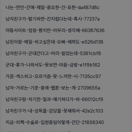
나는-연인-간에-제일-중요한-건-표현-da487d8c
남자친구가-발기하면-간지럽다는데-혹시-77237a
야동사이트-엄청-봤지만-아무리-생각해-66387636
남친이랑-매일-하고싶은데-오빠-체력도-e526d138
남자친구가-군대간다고-머리-밀었는데-5381cbf8
군대-휴가-나와서도-못보면-마음-금방-e1f9b162
가끔-섹스하고-오르가즘-못-느끼면-시-7135cc97
남자-거르는-기준-중에-웹툰-보는-게-2709655a
남자친구랑-자기전-일과-얘기하다가-바-66012cf9
남자친구가-내-성욕을-감당을-못해줘서-42e2c103
지금-치핵-수술로-입원중임이렇게-간단-21856340