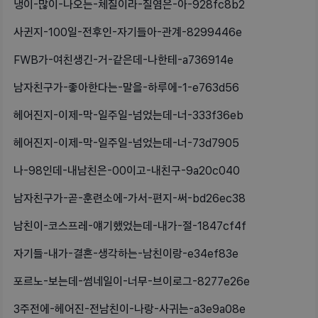
냉이-많이-나오는-체질이라-질염은-아-928fc8b2
사귄지-100일-전후인-자기들아-관계-8299446e
FWB가-여친생긴-거-같은데-나한테-a736914e
남자친구가-좋아한다는-말을-하루에-1-e763d56
헤어진지-이제-막-일주일-넘었는데-너-333f36eb
헤어진지-이제-막-일주일-넘었는데-너-73d7905
나-98인데-내남친은-00이고-내친구-9a20c040
남자친구가-곧-훈련소에-가서-편지-써-bd26ec38
남친이-코스프레-얘기했었는데-내가-절-1847cf4f
자기들-내가-결혼-생각하는-남친이랑-e34ef83e
포르노-보는데-썸네일이-너무-브이로그-8277e26e
3주전에-헤어진-전남친이-나랑-사귀는-a3e9a08e