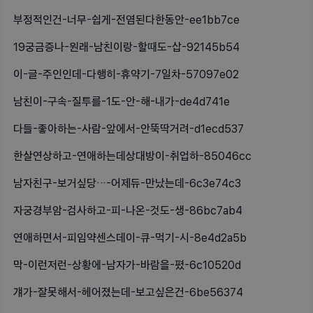
부정적인건-너무-쉽게-전염된다한동안-ee1bb7ce
19궁금증나-원래-남친이랑-할때도-삽-92145b54
이-글-주인인데-다행히-휴약기-7일차-57097e02
남친이-구속-질투를-1도-안-해-내가-de4d741e
다들-좋아하는-사람-앞에서-안뚝딱거려-d1ecd537
한살연상하고-연애하는데상대방이-취업하-85046cc
남자친구-보거싶당…-어제듀-만났는데-6c3e74c3
자궁경부암-검사하고-피-나온-것도-생-86bc7ab4
연애하면서-피임약센스데이-큐-먹기-시-8e4d2a5b
막-이런저런-상황에-남자가-바람을-폈-6c10520d
걔가-잘못해서-헤어졌는데-보고싶은건-6be56374