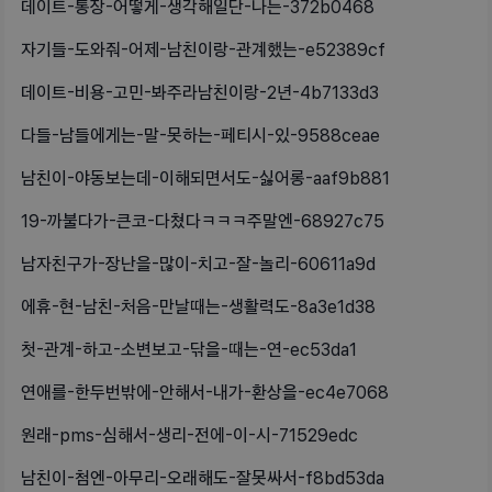
데이트-통장-어떻게-생각해일단-나는-372b0468
자기들-도와줘-어제-남친이랑-관계했는-e52389cf
데이트-비용-고민-봐주라남친이랑-2년-4b7133d3
다들-남들에게는-말-못하는-페티시-있-9588ceae
남친이-야동보는데-이해되면서도-싫어롱-aaf9b881
19-까불다가-큰코-다쳤다ㅋㅋㅋ주말엔-68927c75
남자친구가-장난을-많이-치고-잘-놀리-60611a9d
에휴-현-남친-처음-만날때는-생활력도-8a3e1d38
첫-관계-하고-소변보고-닦을-때는-연-ec53da1
연애를-한두번밖에-안해서-내가-환상을-ec4e7068
원래-pms-심해서-생리-전에-이-시-71529edc
남친이-첨엔-아무리-오래해도-잘못싸서-f8bd53da