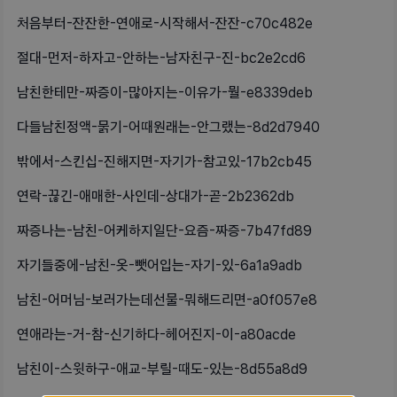
처음부터-잔잔한-연애로-시작해서-잔잔-c70c482e
절대-먼저-하자고-안하는-남자친구-진-bc2e2cd6
남친한테만-짜증이-많아지는-이유가-뭘-e8339deb
다들남친정액-묽기-어때원래는-안그랬는-8d2d7940
밖에서-스킨십-진해지면-자기가-참고있-17b2cb45
연락-끊긴-애매한-사인데-상대가-곧-2b2362db
짜증나는-남친-어케하지일단-요즘-짜증-7b47fd89
자기들중에-남친-옷-뺏어입는-자기-있-6a1a9adb
남친-어머님-보러가는데선물-뭐해드리면-a0f057e8
연애라는-거-참-신기하다-헤어진지-이-a80acde
남친이-스윗하구-애교-부릴-때도-있는-8d55a8d9