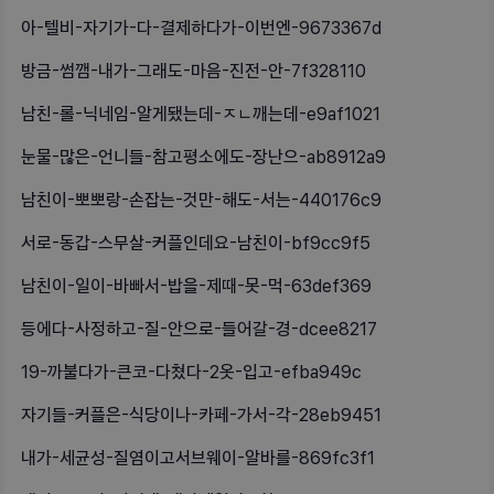
아-텔비-자기가-다-결제하다가-이번엔-9673367d
방금-썸깸-내가-그래도-마음-진전-안-7f328110
남친-롤-닉네임-알게됐는데-ㅈㄴ깨는데-e9af1021
눈물-많은-언니들-참고평소에도-장난으-ab8912a9
남친이-뽀뽀랑-손잡는-것만-해도-서는-440176c9
서로-동갑-스무살-커플인데요-남친이-bf9cc9f5
남친이-일이-바빠서-밥을-제때-못-먹-63def369
등에다-사정하고-질-안으로-들어갈-경-dcee8217
19-까불다가-큰코-다쳤다-2옷-입고-efba949c
자기들-커플은-식당이나-카페-가서-각-28eb9451
내가-세균성-질염이고서브웨이-알바를-869fc3f1