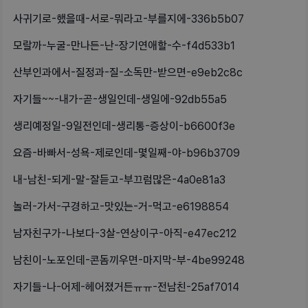
사귀기로-했을때-서로-뭐라고-부를지에-336b5b07
모랄까-누굴-만나든-난-장기연애할-수-f4d533b1
산부인과에서-질정과-질-소독만-받으면-e9eb2c8c
자기들~~-내가-곧-생일인데-생일에-92db55a5
생리예정일-9일전인데-생리통-증상이-b6600f3e
요즘-바빠서-성욕-제로인데-몇일째-야-b96b3709
내-남친-되게-말-잘듣고-부끄럼많은-4a0e81a3
놀러-가서-구경하고-맛있는-거-먹고-e6198854
남자친구가-나보다-3살-연상이구-아직-e47ec212
남친이-노포인데-콘돔끼우면-마지막-부-4be99248
자기들-나-어제-헤어졌거든ㅠㅠ-전남친-25af7014