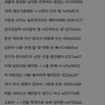
새롭게-알게된-남자랑-연락하다-끊겼는-37419998
19욕-듣는거음패로-ㅆㅂ련아-다리-벌-1c6fa875
자존감-낮아도-높은척이라도-해야지대화-dd31c577
경구피임약-오차범위-몇-시간이라고-생-201fe33c
본인-외모에-자신-없어서-마음에-드는-6feb4252
남친이-나랑-관계-할-때-연애-초-빼-67dd85ce
친구가-틴더하다가-남친-프필-발견했어-2137aa47
어제-남친이랑-헤어짐-ㅅㅂ올-한해-나-efb388f2
하-여친있는-사람-좋아하게-됨여친은-622ac2d7
내가-이사-경험이-없어서-그런데-포장-fb85c4d9
마음-식었다고-예전같지-않다고-하고-e0377546
오로지-ㅅㅅ만을-목적으로-숙박-잡아본-c47f25a3