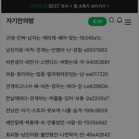
[주문폭주]
BEST 토이 + 젤 초특가 보러가기 >
자기만의방
로그인
근데-진짜-남자는-애타게-해야-맞는-f8346a1c
남친이랑-아직-관계는-안했어-난-경험-a9551683
바른생각-파란거-스텐다드-써봤는데-자-9408388f
마음-정리하는-법좀-알려줘여친있는-남-ea017220
관계하고나서-배-아픈-경우는-뭐야-깊-ce83980b
만날때마다-관계하는-커플들-있어-보통-2e2205d7
전남친-자기-스토리-못보게-나를-숨겨-199c9859
배란일에-복통에-속-안좋았던-사람-있-f935b9d2
회피형-남친이랑-불안형인-나연락이-안-48e42842