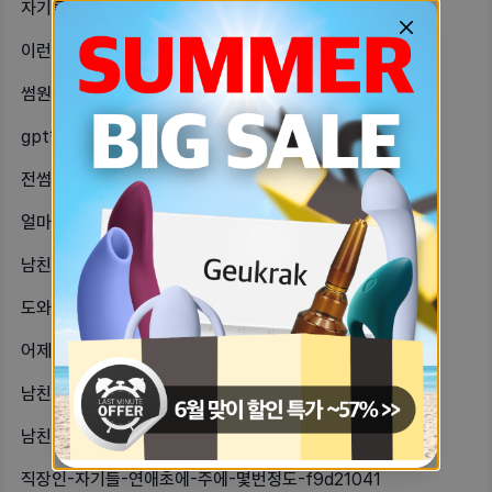
자기들은-남자친구한테-정-떨어질-때-e83159
이런-경우-데이트비용-어떤-비율이-좋-86b885f0
썸원-계속-안하면-어케돼난-맨날-하는-c83f6a39
gpt한테-사주-봐-달라하고-지금-썸-b8a9a4de
전썸남이랑-대화했던-카톡-내용-보는데-df7a7690
얼마전에-남자친구가-생겼는데-나는-사-eba270e6
남친2찍사건남친이-3년전에-2찍했다고-29eeb350
도와줘ㅠㅠ-첫-관계-하고-두번째-관계-4f1e11e6
어제-남친이랑-두번째-관계가졌는데-여-17f0c034
남친이-성관계-도중에-콘돔-터지면-자-458889b6
남친이랑-관계할때-사정-못하는-경우가-2dd32606
직장인-자기들-연애초에-주에-몇번정도-f9d21041