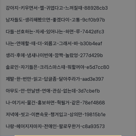
강아지-키우면서-젤-귀엽다고-느껴질때-88928cb3
남자들도-생리해봤으면-좋겠다이-고통-9cf0b97b
다들-선호하는-자세-있어나는-하면-루-7442dfc3
나는-연애할-때-더-외롭고-그래서-바-b30b4eaf
생리-후에-냄새나이번에-깜짝-놀랐엉-277d429b
솔로인-자기들은-크리스마스때-뭐할꺼야-e5d7cc80
제발-한-번만-읽고-답글좀-달아주라가-aad3e397
아무도-안-만날땐-연애-관심-없는데-3d7cbefb
나-여기서-물건-홍보하면-줙될거-같은-78ef4868
저녁에-씻고-이쁜속옷-챙겨입고-상의만-19815b1e
나랑-헤어지자마자-전애인-팔로우한거-c8a93573