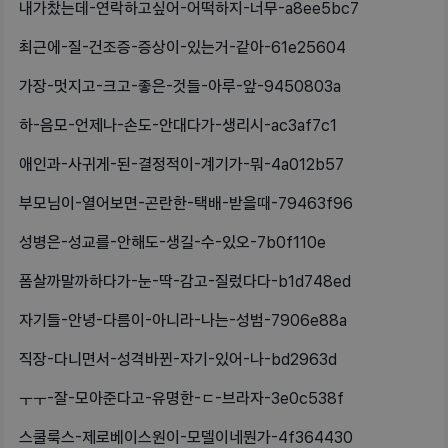
내가찼는데-연락하고싶어-어떡하지-너무-a8ee5bc7
최근에-질-건조증-증상이-있는거-같아-61e25604
가장-멋지고-크고-좋은-것들-아루-앞-9450803a
하-음모-언제나-손도-안대다가-생리시-ac3af7c1
애인과-사귀게-된-결정적이-계기가-뭐-4a012b57
부모님이-열어보면-곤란한-택배-받을때-79463f96
성병은-성교를-안해도-생길-수-있오-7b0f110e
폼살까말까하다가-눈-딱-감고-질렀다다-b1d748ed
자기들-안녕-다름이-아니라-나는-성범-7906e88a
직장-다니면서-성격바뀐-자기-있어-나-bd2963d
ㅜㅜ-잘-모아준다고-유명한-ㄷ-브라자-3e0c538f
스쿨룩스-제로베이스원이-모델이네뭔가-4f364430