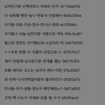
남자친구랑-산책하려고-아파트-단지-내-11ddaffb
나-성폭행-햇던-놈나-변호사-선임해서-8e6c08be
자기들-요즘-이성-얻서-만나난-원래-ac539a6c
자기들나-오늘-남친이랑-처음으로-섹슈-86c3ca8f
헬스장-한번도-안가봤는데-소심이라-여-1d47b635
ㄷㄷ추천-받을-수-잇을까-삽입으로-느-d761fb37
제가-19일에-남자친구랑-관계를-했는-96f7b183
보통-데이트-코스는-남자가-짠다-이런-2fbd3d01
와-진짜-다시연락할까말까-돌아버리기-df393a7b
언냐들-이거-썸붕-맞는지-확인해줘ㅠ1-fa87a993
근데-책-쓰는거-자체로-돈을-벌-수가-b845aca1