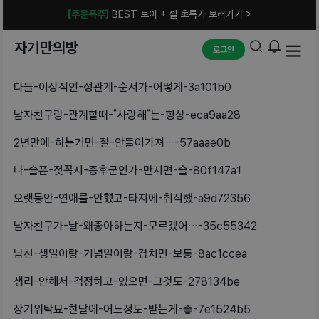
[주문폭주]
BEST 토이 + 젤 초특가 보러가기 >
자기만의방
로그인
다들-이상적인-성관계-순서가-어떻게-3a101b0
남자친구랑-관계할때-“사랑해“는-항상-eca9aa28
2년만에-하는거면-잘-안들어가져…-57aaae0b
나-슬픈-젖꼭지-증후군인가-만지면-슬-80f147a1
오랫동안-연애를-안헀고-타지에-취직했-a9d72356
남자친구가-날-왜좋아하는지-모르겠어…-35c55342
남친-생일이랑-기념일이랑-겹치면-보통-8ac1ccea
생리-안해서-걱정하고-있으면-그것도-278134be
장기위탁묘-한달에-어느정도-받는게-좋-7e1524b5