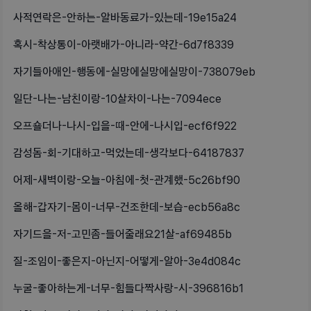
사적연락은-안하는-알바동료가-있는데-19e15a24
혹시-착상통이-아랫배가-아니라-약간-6d7f8339
자기들아애인-행동에-실망에실망에실망이-738079eb
일단-나는-남친이랑-10살차이-나는-7094ece
오프숄더나-나시-입을-때-안에-나시입-ecf6f922
감성돔-회-기대하고-먹었는데-생각보다-64187837
어제-새벽이랑-오늘-아침에-첫-관계했-5c26bf90
올해-갑자기-몸이-너무-건조한데-보습-ecb56a8c
자기드을-저-고민좀-들어줄래요21살-af69485b
질-조임이-좋은지-아닌지-어떻게-알아-3e4d084c
누굴-좋아하는게-너무-힘들다짝사랑-시-396816b1