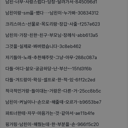
남친-너무-사랑스럽다-당장-달려가서-845096d1
남친이랑-sm플-했다…-남친이-누가봐-30834312
크리스마스-선물로-목도리랑-장갑-사줄-f257e623
남친의-가장-친한-친구-부모님-장례식-abb613a5
그것을-실제로-봐버렸습니다-3c8eb462
자기들아-노래-추천해주랏-그냥-아무-288c087a
다들-어디-살오-궁금하당-난-부산~-15fd3f6b
다들-겨드랑이-왁싱-셀프로-한-적-있-6ff2c2ed
적극적인거랑-들이대는-거랑은-다른-거-25cc8b5c
남친이-커닐이나-손으로-해줄때-오르가-b9653be7
파트너한테-자꾸-마음가는-것-같아서-ae11b4fe
핑거링-남친이-해줬는데-한-부분을-손-966f5c20