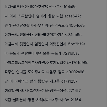
눈치-빠른건-안-좋은-것-같아-난-그-c104a6d
나-이제-스무살인데-엄마가-항상-나한-acfe647c
뭔가-전쟁날것같아서-무서워-난-가족도-24054ce8
이거-쓰니인데-남친한테-말했거든-자기-a81db9da
아침부터-윗집인지-옆집인지-아랫집인지-5bc2bf2a
아-분노가-폭발한다이유-모를-분노가-72a1d5a3
나이트퍼퓸그거써본사람-있어후기알려주라-170fc98d
직장인-언니들-도와주세요-다음주-월요-c9002a68
난-이-나이먹고-왤케-똥방구-개그를-df7a1257
생리할-때-되서-그런가-성욕-넘친는데-1e2714f7
지갑-살라는데-명품-사려니까-너무-사-3e121f54