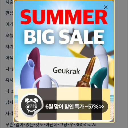
시술-하고-관계-했는데도-몸-안-좋으-8083ff1d
관심사-그룹이나-또래-동네친구-는-어-eab1df99
이거-임플라논-넣고-실-꼬맨거-다른병-d3273917
오늘-방광염-때문에-처음-산부인과-갔-ca0e9542
자기들앙-내일-대신-할-것-같은데-대-a812ebef
어색한-친구랑-연극-보게-생겼는데…원-f8ddf476
나-월요일부터-진짜-국제장거리연애-시-3df14a51
혹시-생리하기-전에-배-밑부분이-콕콕-e72f186e
나-프렌차이즈카페알바하는데-사장님이-5a72cbf
남사친이랑-놀러갓다가-남친전화-못받아-bda03132
사각턱-보톡스-처음-맞아보려고-하는데-f17f95b
무슨-일이-있는-것도-아닌데-그냥-우-3604ca2a