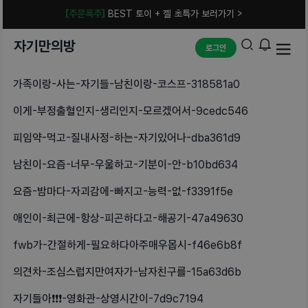
[주문폭주]
BEST 토이 + 젤 초특가 보러가기 >
자기만의방
로그인
가족이랑-사는-자기들-남친이랑-코스프-318581a0
이게-부정출혈인지-생리인지-모르겠어서-9cedc546
피임약-먹고-질내사정-하는-자기있어나-dba361d9
남친이-요즘-너무-우울하고-기분이-안-b10bd634
요즘-밤마다-자괴감에-빠지고-능력-없-f3391f5e
애인이-최근에-항상-피곤하다고-해공기-47a49630
fwb가-간절하게-필요하다아주매우몹시-f46e6b8f
의견차-조심스럽지만여자가-남자친구를-15a63d6b
자기들아❗️❗️❗️-영화관-상영시간이-7d9c7194