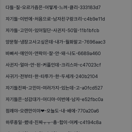
다들-질-오르가즘은-어떻게-느껴-클리-333183d7
자기들-이번에-처음으로-남자친구랑크리-c4b9e11d
자갸들-고민이-있어일단-사귄지-50일-11b1bfcb
양문형-냉장고사고싶은데-내가-월화말고-7696aac3
바빠서-애인이-연락이-잘-안-돼-나도-6689a460
사귄지-얼마-안-된-커플인데-크리스마-c47023cf
사귀기-전부터-한-타투가-한-두세개-240b2104
자기들진짜-고민이-여러가지-있는데-고-a0fcd527
자기들은-성감대가-어디야-이번에-남자-e52fbc0a
점례야-오랜만이야❤-오늘도-내-배에-770a20a6
하루종일-했네-진짜ㅜㅜ-총-합이-어케-c4194c8a