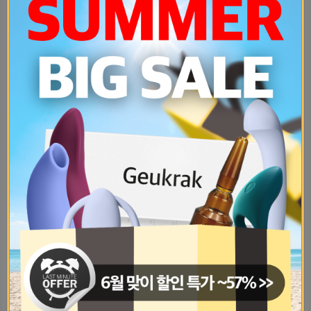
내가-오늘-알바하다가-실수를-한거같거-b4c44b30
나는-범성애자인거같은데-지금-남친-있-6a2d52a6
남친잌ㅋㅋㅋ이-어플-구멍안에-다리-들-3a685ef7
아씨-진짜-진한-키스하고-싶다-증말-8a46b485
피임약-부작용-다들-어때나는-생리-불-7ffd13ae
귀-바깥-쪽에-뭔가-났는데-이러면-이-374fe08c
혹시-관계-많이-가져도-월경-주기가-1d129ee7
남자친구-있는-자기들아-레즈-배제하는-2df12b62
엄마한테-존댓말쓰는-애인어때나-옆에있-94984630
남자친구가-눈-가리고-하자는데-이런게-7f3e8548
보디빌딩왜-피지컬대회이런데-남자들끼리-a379533
현재-직장이-임시-휴업한-상태인데내부-60aff9f7