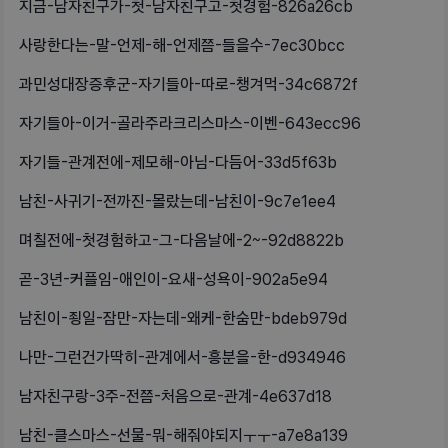
지금-남자친구가-첫-남자친구고-첫경험-826a26cb
사랑한다는-말-언제-해-언제쯤-들을수-7ec30bcc
과민성대장증후군-자기들아-따로-챙겨먹-34c6872f
자기들아-이거-골라주라크리스마스-이벤-643ecc96
자기들-관계전에-제모해-아님-다듬어-33d5f63b
남친-사귀기-전까진-몰랐는데-남친이-9c7e1ee4
며칠전에-첫경험하고-그-다음날에-2~-92d8822b
곧-3년-커플임-애인이-요새-성욕이-902a5e94
남친이-죙일-잠만-자는데-왜케-한숨만-bdeb979d
나만-그런건가딱히-관계에서-흥분을-한-d934946
남자친구랑-3주-전쯤-처음으로-관계-4e637d18
남친-클스마스-선물-뭐-해줘야되지ㅜㅜ-a7e8a139