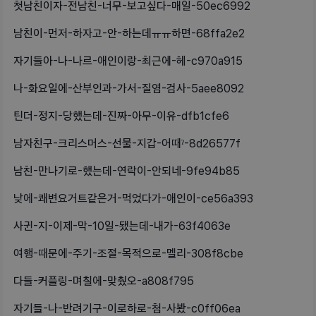
첫남친이자-전남친-너무-보고싶다-매일-50ec6992
남친이-먼저-하자고-안-하는데ㅠㅠ하면-68ffa2e2
자기들아-나-나르-애인이랑-최근에-헤-c970a915
나-화요일에-산부인과-가서-질염-검사-5aee8092
틴더-정지-당했는데-진짜-아무-이유-dfb1cfe6
남자친구-크리스머스-선물-지갑-어때ˀ-8d26577f
남친-만나기로-했는데-연락이-안되네-9fe94b85
낮에-쾌변요거트같은거-먹었다가-애인이-ce56a393
사귄-지-이제-막-10일-됐는데-내가-63f4063e
여행-때문에-주기-조절-목적으로-멜리-308f8cbe
다들-커플링-며칠에-맞췄오-a808f795
자기들-나-반려기구-이로하로-첨-사봤-c0ff06ea