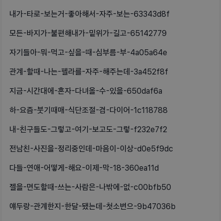
내가-타로-보는거-좋아해서-자주-보는-63343d8f
모든-바지가-불편해내가-밑위가-길고-65142779
자기들아-뭐-먹고-싶을-때-심부름-부-4a05a64e
관계-할때-나는-펠라를-자주-해주는데-3a452f8f
지금-시간대에-혼자-다녀올-수-있을-650daf6a
하-요즘-붓기때매-식단조절-겸-다이어-1c118788
내-친구들도-그렇고-여기-보고도-그렇-f232e7f2
전남친-사진을-정리중인데-마음이-이상-d0e5f9dc
다들-연애-어떻게-해요-이제-막-18-360ea11d
젤을-면도할때-쓰는-사람은-나밖에-없-c00bfb50
얘두랑-관계한지-한달-됐는데-첫소변으-9b47036b