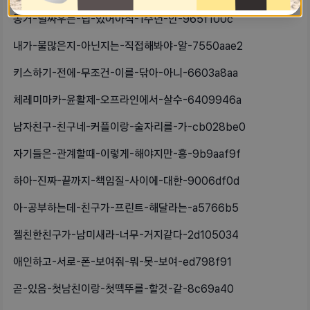
동거-덜싸우는-팁-있어아직-1주년-안-965f100c
내가-물많은지-아닌지는-직접해봐야-알-7550aae2
키스하기-전에-무조건-이를-닦아-아니-6603a8aa
체레미마카-윤활제-오프라인에서-살수-6409946a
남자친구-친구네-커플이랑-술자리를-가-cb028be0
자기들은-관계할때-이렇게-해야지만-흥-9b9aaf9f
하아-진짜-끝까지-책임질-사이에-대한-9006df0d
아-공부하는데-친구가-프린트-해달라는-a5766b5
젤친한친구가-남미새라-너무-거지같다-2d105034
애인하고-서로-폰-보여줘-뭐-못-보여-ed798f91
곧-있음-첫남친이랑-첫떽뚜를-할것-같-8c69a40