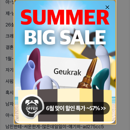
아-낼-오전-10시-피티-예약만-아녀-419b87af
제-남친은-두껍고-짧은-성기를-가지고-598b6a7f
26살-모솔인데-연애하고-싶어그렇다고-296bd7df
크래딧-정립하면-뭐가-좋아-99259cc6
결혼같은거에서아빠랑-엄마-중-누구의-364b3c88
1월-2일4일-콘돔하고-관계를-했는데-a1183169
자기들-부모님은-뉴진스랑-방탄-다-아-12737973
사핌약을-14에-먹었고-생리-예정일은-2a3218c7
혹시-봄브~여쿨-자기들-중에아멜리-버-daa77da3
남자친구가-나랑-전화하거나-같이-있으-fb15c55e
아-내일-기숙사-발푠데-제발-떨어졌우-4cbcc38e
남친한테-서운한게-많은데일일이-얘기하-ad275cc5