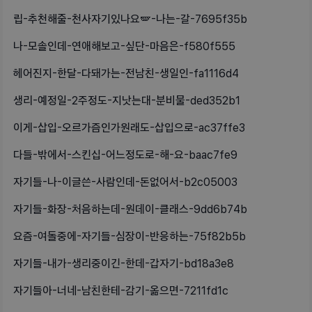
립-추천해줄-천사자기있나요🪽-나는-갈-7695f35b
나-모솔인데-연애해보고-싶단-마음은-f580f555
헤어진지-한달-다돼가는-전남친-생일인-fa1116d4
생리-예정일-2주정도-지낫는대-분비물-ded352b1
이게-삽입-오르가즘인가원래도-삽입으로-ac37ffe3
다들-밖에서-스킨십-어느정도로-해-요-baac7fe9
자기들-나-이글쓴-사람인데-돈없어서-b2c05003
자기들-화장-처음하는데-원데이-클래스-9dd6b74b
요즘-여돌중에-자기들-심장이-반응하는-75f82b5b
자기들-내가-생리중이긴-한데-갑자기-bd18a3e8
자기들아-너네-남친한테-감기-옮으면-7211fd1c