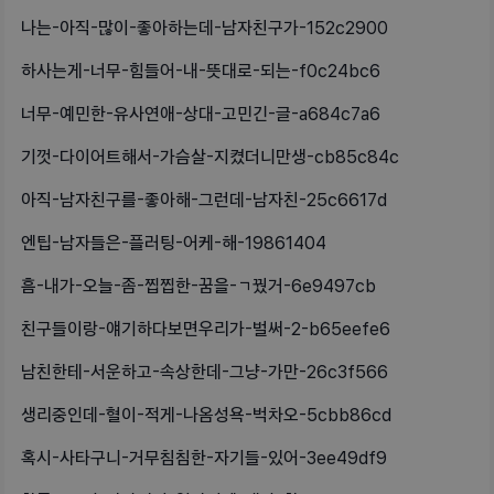
나는-아직-많이-좋아하는데-남자친구가-152c2900
하사는게-너무-힘들어-내-뜻대로-되는-f0c24bc6
너무-예민한-유사연애-상대-고민긴-글-a684c7a6
기껏-다이어트해서-가슴살-지켰더니만생-cb85c84c
아직-남자친구를-좋아해-그런데-남자친-25c6617d
엔팁-남자들은-플러팅-어케-해-19861404
흠-내가-오늘-좀-찝찝한-꿈을-ㄱ꿨거-6e9497cb
친구들이랑-얘기하다보면우리가-벌써-2-b65eefe6
남친한테-서운하고-속상한데-그냥-가만-26c3f566
생리중인데-혈이-적게-나옴성욕-벅차오-5cbb86cd
혹시-사타구니-거무침침한-자기들-있어-3ee49df9