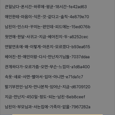
큰일났다-폰시간-하루에-평균-18시간-fe42ad63
애인한테-마음이-식은-것-같다고-솔직-4e879e70
남친이-인스타-꾸미는-편인데-피드에는-15ed076b
첫연애-한달-사귀고-지금-헤어진지-두-a8252cec
연말연초에-왜-이렇게-아픈지-모르겠다-b93ea615
헤어진-전-애인이랑-다시-만난자기님들-7037ddaa
관계하다가-오르가즘-오면-무슨-느낌이-a1d8a400
속옷-새로-사면-빨아서-입어-아니면-e71da1c7
발기부전인-남자-만나본적-있어난-지금-d6709120
지금-만난지-450일-정도-되는-남친-8eb8ceef
남친이-부모님과-사는집에-가족이-없을-7967282a