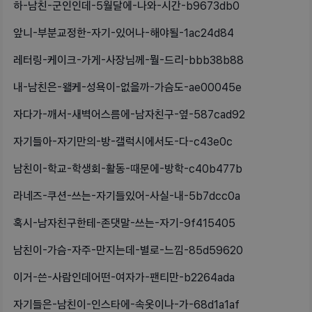
하-남친-군인인데-5월달에-나와-시간-b9673db0
앞니-부분교정한-자기-있어나-해야될-1ac24d84
레터링-케이크-가게-사장님께-뭘-드리-bbb38b88
내-남친은-왤케-성욕이-없을까-가슴도-ae00045e
자다가-깨서-새벽어스름에-남자친구-옆-587cad92
자기들아-자기만의-방-갤럭시에서도-다-c43e0c
남친이-학교-학생회-활동-때문에-방학-c40b477b
라네즈-쿠션-쓰는-자기들있어-사실-내-5b7dcc0a
혹시-남자친구한테-존댓말-쓰는-자기-9f415405
남친이-가슴-자주-만지는데-별로-느낌-85d59620
이거-쓴-사람인데어떤-여자가-팬티만-b2264ada
자기들은-남친이-인스타에-속옷이나-가-68d1a1af