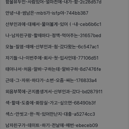
함몰유두인-사람있어-얼마전에-내가-함-2c28d57d
안녕~내-썸남은-mbti가-isfp야-744bb387
산부인과에-대해서-물어볼게-있어ㅓ-내-ceb6b6c1
나-남자친구랑-할때마다-정액-먹어주는-31657bed
오늘-질염-때매-산부인과-첨-갔다왔는-6c547ac1
자기들-나-이번주에-회사-첫-입사인데-77106d51
태어나서-처음-알바-구하는데-알바구하-8d7476fe
근데-그-자위-하다가-소변-오줌-싸는-176833a4
외음부쪽에-곤지름생겨서-산부인과-갔다-bd287911
섹-할때-도중에-화장실-가고-싶으면-68490b3f
섹스-안씻고-한-적-있어만난지-대충-a5274cc3
남자친구가-데이트-하기-전날에-매번-ebeceb09