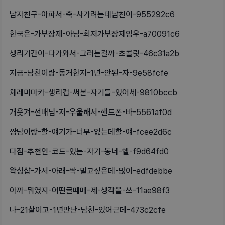
남자친구-아파서-죽-사가려는데남친이-955292c6
한국은-가부장제-아님-최저가부장제임우-a70091c6
생리기간이-다가와서-그러는걸까-초콜릿-46c31a2b
지금-남친이랑-동거한지-1년-안된-자-9e58fcfe
체레미마카-생리컵-써본-자기들-있어세-9810bccb
개웃겨-선배님-저-우울해서-핸드폰-바-5561af0d
쌈남이랑-할-얘기가-너무-없는데할-얘-fcee2d6c
다짐-추천인-코드-있는-자기-동네-헬-f9d64fd0
왁싱샵-가서-아래-싹-밀고싶은데-많이-edfdebbe
아까-뭐였지-어떤글때매-제-생각을-쓰-11ae98f3
나-21살이고-1년만난-남친-있어근데-473c2cfe