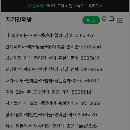
[주문폭주]
BEST 토이 + 젤 초특가 보러가기 >
자기만의방
로그인
나-좋아하는-사람-생겼어-알바-같이-eafca87c
관계하거나-애무받을-때-다리를-벌리면-efb3fab6
남친이랑-하기-전이긴-한데-튼살때문에-6987e14
전남친썸-깨졌던-전썸남한테-맨날-연락-ed149493
내가-너무-연애를-가볍게-하는걸까-이-dae653f7
이제-22살-된-모솔인데-썸을-타기-800661d1
자기들아-나-오늘-생일이야-축하해줘ㅎ-af313c88
장이-많이-예민한-자기들-있어난-약-b8e05c70
혹시-일본가서-남친이랑-할건데-좋은-1aae76c8