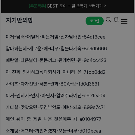
[주문폭주]
BEST 토이 + 젤 초특가 보러가기 >
자기만의방
로그인
이거-담배-어떻게-피는거임-전자담배인-84df3cee
알바하는데-새로운-애-너무-힘들다계속-8e3db666
배란일-다음날에-콘돔끼고-관계하면-괜-9c4cc423
아-진짜-퇴사하고싶다퇴사가-아니라-은-7fcb0dd2
사이즈-자가진단-해본-결과-80A-같-fd0d363f
이거-권테기-인지-아닌지-알려주라예전-e6e1ea04
가다실-맞았으면-두경부암도-예방-돼오-899e7c71
애인-취미-중-제일-나은-것은매주-최-a0104977
소개팅-애프터-까인거겠지-오늘-너무-d0f0bcaa