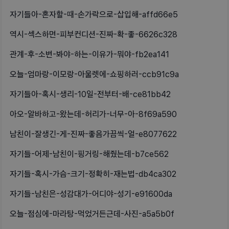
자기들아-혼자할-때-손가락으로-삽입해-affd66e5
역시-섹스하면-피부컨디션-진짜-확-좋-6626c328
관계-후-소변-봐야-하는-이유가-뭐야-fb2ea141
오늘-엄마랑-이모랑-아울렛에-쇼핑하러-ccb91c9a
자기들아-혹시-생리-10일-전부터-배-ce81bb42
아오-알바하고-왔는데-허리가-너무-아-8f69a590
남친이-잘생긴-게-진짜-좋음가끔씩-얼-e8077622
자기들-어제-남친이-핑거링-해줬는데-b7ce562
자기들-혹시-가슴-크기-정확히-재는법-db4ca302
자기들-남친은-성감대가-어디야-성기-e91600da
오늘-점심에-마라탕-먹었거든근데-사진-a5a5b0f