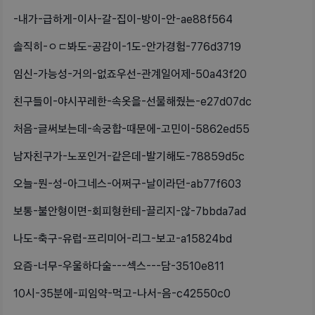
-내가-급하게-이사-갈-집이-방이-안-ae88f564
솔직히-ㅇㄷ봐도-공감이-1도-안가경험-776d3719
임신-가능성-거의-없죠우선-관계일어제-50a43f20
친구들이-야시꾸레한-속옷을-선물해줬는-e27d07dc
처음-글써보는데-속궁합-때문에-고민이-5862ed55
남자친구가-노포인거-같은데-발기해도-78859d5c
오늘-뭔-성-아그네스-어쩌구-날이라던-ab77f603
보통-불안형이면-회피형한테-끌리지-않-7bbda7ad
나도-축구-유럽-프리미어-리그-보고-a15824bd
요즘-너무-우울하다술---섹스---담-3510e811
10시-35분에-피임약-먹고-나서-음-c42550c0