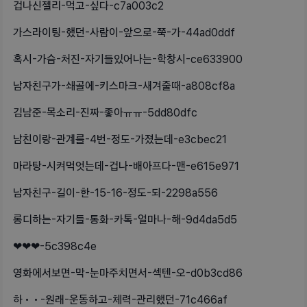
겁나신젤리-먹고-싶다-c7a003c2
가스라이팅-했던-사람이-앞으로-쭉-가-44ad0ddf
혹시-가슴-처진-자기들있어나는-학창시-ce633900
남자친구가-쇄골에-키스마크-새겨줄때-a808cf8a
김남준-목소리-진짜-좋아ㅠㅠ-5dd80dfc
남친이랑-관계를-4번-정도-가졌는데-e3cbec21
마라탕-시켜먹엇는데-겁나-배아프다-맨-e615e971
남자친구-길이-한-15-16-정도-되-2298a556
롱디하는-자기들-통화-카톡-얼마나-해-9d4da5d5
❤❤❤-5c398c4e
영화에서보면-막-눈마주치면서-섹텐-오-d0b3cd86
하••-원래-운동하고-체력-관리했던-71c466af