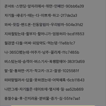
콘서트-스탠딩-앞자리에서-뛰면-민폐인-90bb6a39
자기들-새내기-때는-다-이쁘게-하고-2f7de2a3
와씨-윗집-핸드폰-진동알림이-우리방까-504e3fd2
지하철탔는데-할부지-할머니가-엄청허리-bcd1f853
월경앱-다들-머써-피임약도-먹는뎅-11e8b1c7
나-365D봤는데-여주가-남주-꼴리게-ffc7485b
버스탔는데-승객이-버스기사-폭행함에어-383f3d59
말-잘-통하면-키가-작고키-크고-잘생-1025581f
떠떠떧떨려서-답을-못하겠는데-어떡해혹-6cb11843
나만그래-자기들은-데이트때-몇시에-일-aa52b869
중절수술-후-간지러움-분비물-증가-심-55fe7aa1