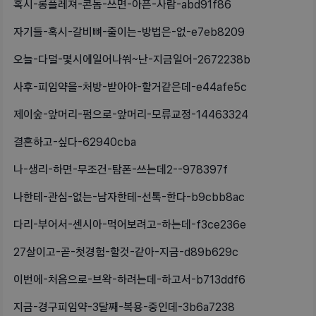
혹시-롱플레져-콘돔-쓰면-아픈-사람-abd91f86
자기들-혹시-갈비뼈-줄이는-방법은-없-e7eb8209
오늘-다덜-몇시에일어나쒀~난-지금일어-2672238b
사후-피임약을-처방-받아야-할거같은데-e44afe5c
제이숲-앞머리-펌으로-앞머리-모류교정-14463324
결혼하고-싶다-62940cba
나-생리-하면-무조건-탐폰-쓰는데2--978397f
나한테-관심-없는-남자한테-선톡-한다-b9cbb8ac
다리-부어서-센시아-먹어보려고-하는데-f3ce236e
27살이고-곧-첫경험-할것-같아-지금-d89b629c
이번에-처음으로-브왁-하려는데-하고서-b713ddf6
지금-경구피임약-3달째-복용-중인데-3b6a7238