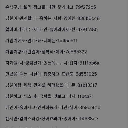
손석구님-켈리-광고들-나만-웃기냐고-79f272c5
남친이-관계할-때-욕하는-사람-있어원-836b6c48
알바비가-매주-제때-안-들어와어제-받-d78fc18b
가임기에도-관계-해-너희는-1b45c611
가임기랑-배란일이-정확히-머야-7e565322
자기들-나-궁금한거-있는데ㅠㅠ나-갑자-811fbb6a
만났을-때는-나한테-집중하고-표현도-5d551025
남친이랑-처음-관계를-하려했을-때-콘-8abf33f7
남친하고-섹스-후-극락을-맛보고-나서-ffbca71
애인이-술마시고-연락하능거-나만-싫어-3b9ce61c
센시안-압박스타킹-샀어효과가-있어야-af4638ee