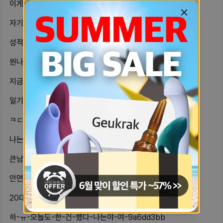
이게-맞아-나-오늘-밤에-내가-좋아하-35f14b3a
자기들중에-C컵-이상인-자기들-있을까-f1d54544
성적매력이-없는-자기들-있어성적으로-f5b9f882
원나잇한-사람한테-마음을-줘버렸어…-3bf591b2
지금-코트사면-넘-돈낭비인가-예뻐서-eef4478a
일기장을-사서-며칠-전부터-오롯이-남-a4b956da
ㅋㄷ꼈고-ㅈ외였는데임신가능성-얼마나-f617e503
나는-27살이고-남친은-32인데-이제-d1638d4c
큰남자들-체육복-바지만-입어도-티가-2acb90a8
안면홍조있는-자기들-있어나-여름이든-9d369039
20대-후반인데-남자한테-선물-받아본-2c0f2074
하-ㅠ-오늘도-한-건-했다-나는야-여-9a6dd3bb